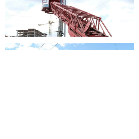
Встановлення антидронових сіток у Запоріжжі. Фото: ЗОВА