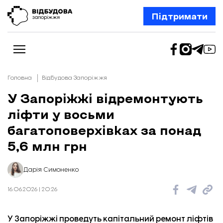
Підтримати
Головна
Відбудова Запоріжжя
У Запоріжжі відремонтують
ліфти у восьми
Новини
Відбудова Запоріжжя
багатоповерхівках за понад
Ексклюзив
Бізнес
5,6 млн грн
Шлях додому
Відбудова. Життя
Колонки
Дарія Симоненко
Про нас
Редакційна політика
16.06.2026 | 20:26
У Запоріжжі проведуть капітальний ремонт ліфтів