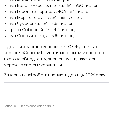
вул. Володимира Грищенка, 26А – 950 тис. грн;
вул. Героїв 93-ї бригади, 40А – 841 тис. грн;
вул. Маршала Судця, 3А – 681 тис. грн;
вул. Чумаченка, 25А – 438 тис. грн.
просп. Соборний, 144 – 414 тис. грн;
вул. Сорочинська, 7 – 335 тис. грн;
Підрядником стало запорізьке ТОВ «Будівельна
компанія «Сансет». Компанія має замінити застаріле
ліфтове обладнання, зношені вузли, інженерні
мережі та системи керування.
Завершити всі роботи планують до кінця 2026 року.
Головна
Відбудова Запоріжжя