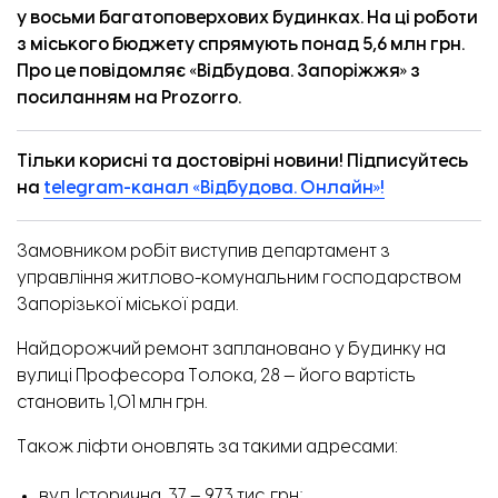
у восьми багатоповерхових будинках. На ці роботи
з міського бюджету спрямують понад 5,6 млн грн.
Про це повідомляє «Відбудова. Запоріжжя» з
посиланням на
Prozorro
.
Тільки корисні та достовірні новини! Підписуйтесь
на
telegram-канал «Відбудова. Онлайн»!
Замовником робіт виступив департамент з
управління житлово-комунальним господарством
Запорізької міської ради.
Найдорожчий ремонт заплановано у будинку на
вулиці Професора Толока, 28 — його вартість
становить 1,01 млн грн.
Також ліфти оновлять за такими адресами:
вул. Історична, 37 – 973 тис. грн;