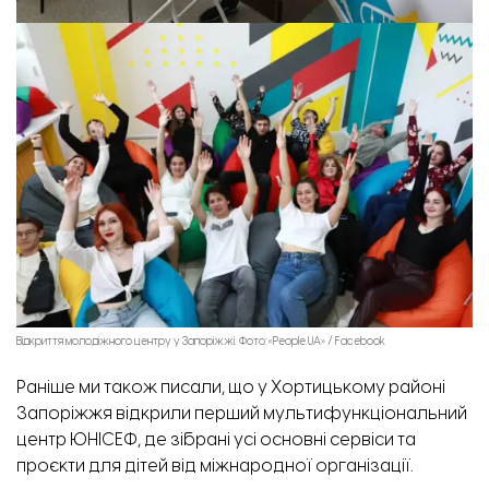
Відкриття молодіжного центру у Запоріжжі. Фото:«People.UA» / Facebook
Раніше ми також писали,
що у Хортицькому районі
Запоріжжя відкрили перший мультифункціональний
центр ЮНІСЕФ, де зібрані усі основні сервіси та
проєкти для дітей від міжнародної організації.