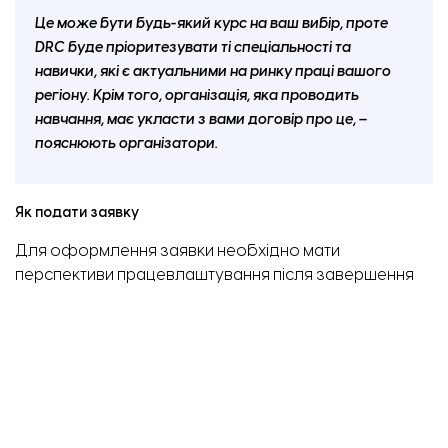
Це може бути будь-який курс на ваш вибір, проте
DRC буде пріоритезувати ті спеціальності та
навички, які є актуальними на ринку праці вашого
регіону. Крім того, організація, яка проводить
навчання, має укласти з вами договір про це, –
пояснюють організатори.
Як подати заявку
Для оформлення заявки необхідно мати
перспективи працевлаштування після завершення
курсу, надати відомості про ситуацію у родині та
сформулювати, чому саме ви маєте стати
одержувачем цього гранту.
Дізнатись більше про умови програми і подати
заявку можна
за посиланням.
За уточнення можна
звернутись на електронну пошту UKR-