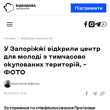
Підтримати
Головна
Відбудова Запоріжжя
У Запоріжжі відкрили центр
для молоді з тимчасово
Новини
Відбудова Запоріжжя
окупованих територій, –
Ексклюзив
Бізнес
ФОТО
Шлях додому
Відбудова. Життя
Колонки
Анастасія Чобліна
Про нас
Редакційна політика
18.04.2024 | 15:34
За сприяння та співфінансування Програми