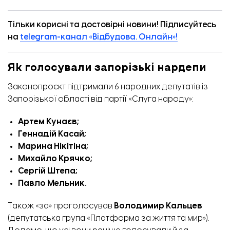
Тільки корисні та достовірні новини! Підписуйтесь
на
telegram-канал «Відбудова. Онлайн»!
Як голосували запорізькі нардепи
Законопроєкт підтримали 6 народних депутатів із
Запорізької області від партії «Слуга народу»:
Артем Кунаєв;
Геннадій Касай;
Марина Нікітіна;
Михайло Крячко;
Сергій Штепа;
Павло Мельник.
Також «за» проголосував
Володимир Кальцев
(депутатська група «Платформа за життя та мир»).