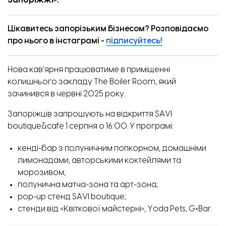
Запоріжжі
».
Цікавитесь запорізьким бізнесом? Розповідаємо
про нього в інстаграмі -
підписуйтесь!
Нова кав’ярня працюватиме в приміщенні
колишнього закладу The Boiler Room, який
зачинився
в червні 2025 року.
Запоріжців запрошують на відкриття SAVI
boutique&cafe 1 серпня о 16:00. У програмі:
кенді-бар з полуничним попкорном, домашніми
лимонадами, авторськими коктейлями та
морозивом;
полунична матча-зона та арт-зона;
pop-up стенд SAVI boutique;
стенди від «Квіткової майстерні», Yoda Pets, G×Bar.