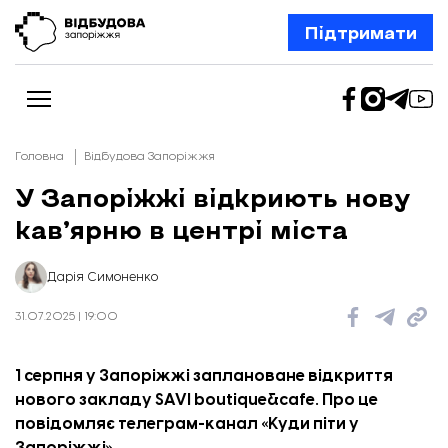
Підтримати
Головна
Відбудова Запоріжжя
У Запоріжжі відкриють нову
кав’ярню в центрі міста
Новини
Відбудова Запоріжжя
Ексклюзив
Дарія Симоненко
Бізнес
Шлях додому
Відбудова. Життя
31.07.2025 | 19:00
Колонки
Про нас
Редакційна політика
1 серпня у Запоріжжі заплановане відкриття
нового закладу SAVI boutique&cafe. Про це
повідомляє телеграм-канал «
Куди піти у