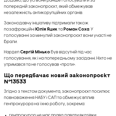
Додамо, що усі вони раніше голосували й за
попередній законопроєкт, який обмежував
незалежність антикорупційних органів.
Законодавчу ініціативу підтримали також
позафракційні
Юлія Яцик
та
Роман Соха
. У
голосуванні за минулий законопроєкт вони участі не
брали.
Нардеп
Сергій Мінько
був відсутній під час
голосування, як і на попередньому засіданні.
Ніхто не
утримався та не голосував «проти».
Що передбачає новий законопроєкт
№13533
Згідно з текстом документа, законопроєкт посилює
повноваження НАБУ і САП та обмежує вплив
генпрокурора на їхню роботу, зокрема:
генпрокурор не має права давати вказівки