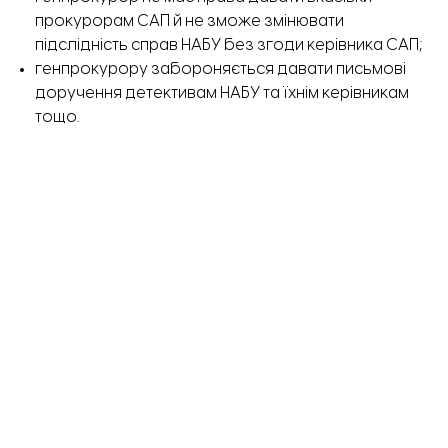
прокурорам САП й не зможе змінювати
підслідність справ НАБУ без згоди керівника САП;
генпрокурору забороняється давати письмові
доручення детективам НАБУ та їхнім керівникам
тощо.
Також вводяться й нові положення. Зокрема,
посилюються перевірки детективів НАБУ та інших
правоохоронців щодо можливих зв’язків з Росією.
Детективи бюро, які мають доступ до державної
таємниці, повинні кожні два роки проходити
перевірку на поліграфі.
Цього ж дня, 31 липня, Володимир Зеленський
підписав підтриманий Верховною Радою закон.
Що цьому передувало: скандальний
законопроєкт №12414