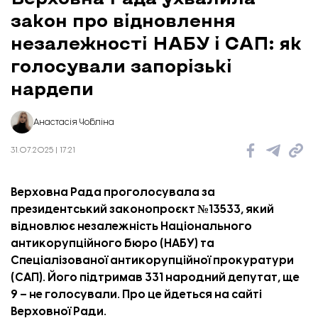
закон про відновлення
незалежності НАБУ і САП: як
голосували запорізькі
нардепи
Анастасія Чобліна
31.07.2025 | 17:21
Верховна Рада проголосувала за
президентський законопроєкт №13533, який
відновлює незалежність Національного
антикорупційного бюро (НАБУ) та
Спеціалізованої антикорупційної прокуратури
(САП). Його підтримав 331 народний депутат, ще
9 – не голосували. Про це
йдеться
на сайті
Верховної Ради.