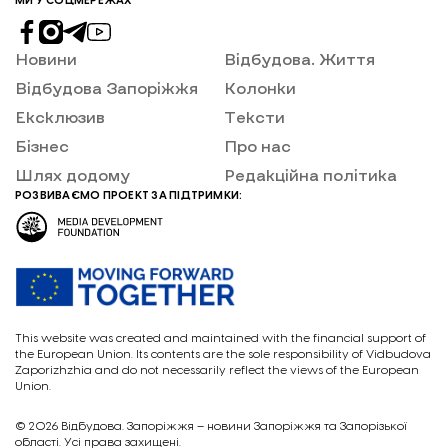
МИ У СОЦМЕРЕЖАХ
Новини
Відбудова. Життя
Відбудова Запоріжжя
Колонки
Ексклюзив
Тексти
Бізнес
Про нас
Шлях додому
Редакційна політика
РОЗВИВАЄМО ПРОЕКТ ЗА ПІДТРИМКИ:
This website was created and maintained with the financial support of
the European Union. Its contents are the sole responsibility of Vidbudova
Zaporizhzhia and do not necessarily reflect the views of the European
Union.
© 2026
Відбудова. Запоріжжя – новини Запоріжжя та Запорізької
області. Усі права захищені.