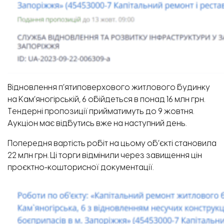
Відновлення п’ятиповерхового житлового будинку
на Кам’яногірській, 6
обійдеться
в понад 16 млн грн.
Тендерні пропозиції прийматимуть до 9 жовтня.
Аукціон має відбутись вже на наступний день.
Попередня вартість робіт на цьому об’єкті становила
22 млн грн. Ці торги відмінили через завищення цін
проєктно-кошторисної документації.