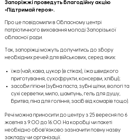
Запоріжжі проведуть благодійну акцію
«Підтримай героя».
Про це
повідомили
в Обласному центрі
патріотичного виховання молоді Запорізької
обласної ради.
Так, запоріжці можуть долучитись до збору
необхідних речей для військових, серед яких:
їжа (чай, кава, цукор (в стіках), їжа швидкого
приготування, сухофрукти, консерви, хлібці);
засоби гігієни (зубна паста, зубні щітки, вологі та
сухі серветки, мило, шампунь, гель для душу,
бритва, піна для гоління, засіб від комарів тощо).
Речі можна приносити до центру з 25 вересня по 6
жовтня з 9:00 до 16:00. На коробці чи пакеті
необхідно обов’язково зазначити повну назву
закладу чи організації.