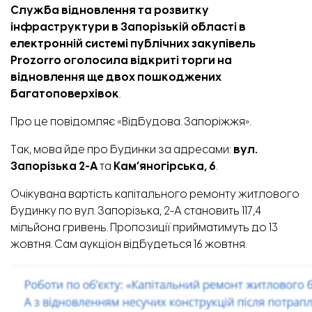
Служба відновлення та розвитку
інфраструктури в Запорізькій області в
електронній системі публічних закупівель
Prozorro оголосила відкриті торги на
відновлення ще двох пошкоджених
багатоповерхівок
.
Про це повідомляє «Відбудова. Запоріжжя».
Так, мова йде про будинки за адресами:
вул.
Запорізька 2-А
та
Кам’яногірська, 6
.
Очікувана вартість капітального ремонту житлового
будинку по вул. Запорізька, 2-А
становить
117,4
мільйона гривень. Пропозиції прийматимуть до 13
жовтня. Сам аукціон відбудеться 16 жовтня.