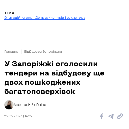
ТЕМА:
благодійна акція
День захисників і захисниць
Головна
Відбудова Запоріжжя
У Запоріжжі оголосили
тендери на відбудову ще
двох пошкоджених
багатоповерхівок
Анастасія Чобліна
26.09.2023 | 14:56