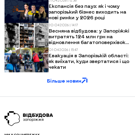
21.04.2026 | 12:36
Експансія без пауз: як і чому
запорізький бізнес виходить на
нові ринки у 2026 році
20.04.2026 | 14:17
Весняна відбудова: у Запоріжжі
витратять 124 млн грн на
відновлення багатоповерхівок
після обстрілів
01.04.2026 | 15:47
Евакуація в Запорізькій області:
як виїхати, куди звертатися і що
чекати
Більше новин