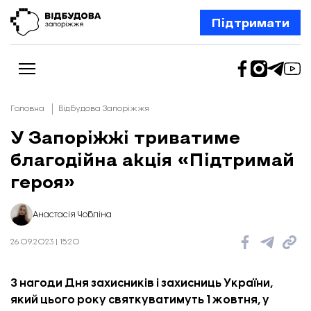
Підтримати
Головна
Відбудова Запоріжжя
У Запоріжжі триватиме
благодійна акція «Підтримай
Новини
Відбудова Запоріжжя
героя»
Ексклюзив
Бізнес
Шлях додому
Анастасія Чобліна
Відбудова. Життя
Колонки
26.09.2023 | 15:20
Про нас
Редакційна політика
З нагоди Дня захисників і захисниць України,
який цього року святкуватимуть 1 жовтня, у