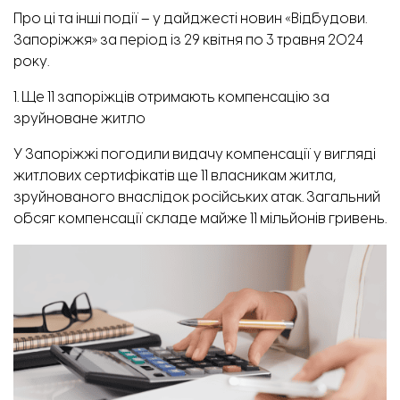
Про ці та інші події – у дайджесті новин «
Відбудови.
Запоріжжя
» за період із 29 квітня по 3 травня 2024
року.
1. Ще 11 запоріжців отримають компенсацію за
зруйноване житло
У Запоріжжі погодили видачу компенсації у вигляді
житлових сертифікатів ще 11 власникам житла,
зруйнованого внаслідок російських атак. Загальний
обсяг компенсації складе майже 11 мільйонів гривень.