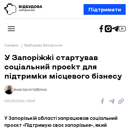
Підтримати
Головна
Відбудова Запоріжжя
У Запоріжжі стартував
соціальний проєкт для
Новини
Відбудова Запоріжжя
підтримки місцевого бізнесу
Ексклюзив
Бізнес
Шлях додому
Анастасія Чобліна
Відбудова. Життя
Колонки
06.05.2024 | 09:47
Про нас
Редакційна політика
У Запорізькій області запрацював соціальний
проєкт «Підтримую своє запорізьке», який