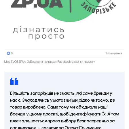
Міта SVOE.ZP.UA. Зображення: скріншот Facebook-сторінки проєкту
Більшість запоріжців не знають, які саме бренди у
нас є. Знаходячись у магазині ми рідко читаємо, де
товар вироблено. Саме тому ми обʼєднали наші
бренди у цьому проєкті, щоб ідентифікувати їх. А там
вже залишається право вибору безпосередньо за
споживачем, – зазначила Олена Єрьоменко.