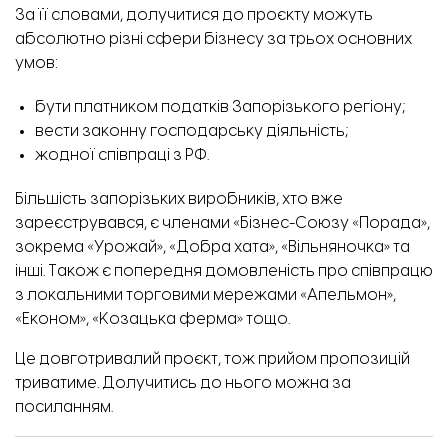
За її словами, долучитися до проєкту можуть
абсолютно різні сфери бізнесу за трьох основних
умов:
бути платником податків Запорізького регіону;
вести законну господарську діяльність;
жодної співпраці з РФ.
Більшість запорізьких виробників, хто вже
зареєструвався, є членами «Бізнес-Союзу «Порада»,
зокрема «Урожай», «Добра хата», «Вільняночка» та
інші. Також є попередня домовленість про співпрацю
з локальними торговими мережами «Апельмон»,
«Економ», «Козацька ферма» тощо.
Це довготривалий проєкт, тож прийом пропозицій
триватиме. Долучитись до нього можна
за
посиланням.