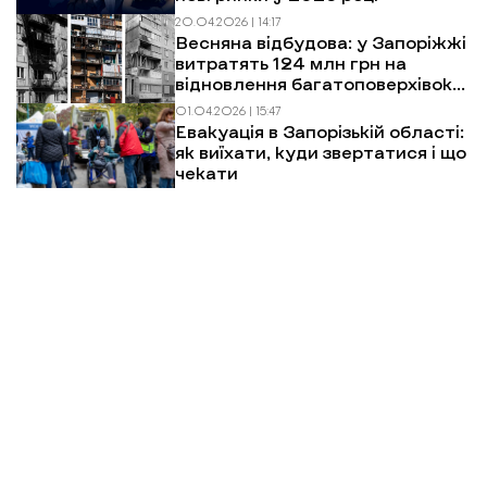
20.04.2026 | 14:17
Весняна відбудова: у Запоріжжі
витратять 124 млн грн на
відновлення багатоповерхівок
після обстрілів
01.04.2026 | 15:47
Евакуація в Запорізькій області:
як виїхати, куди звертатися і що
чекати
Більше новин
МИ У СОЦМЕРЕЖАХ
Новини
Відбудова. Життя