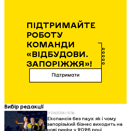
ПІДТРИМАЙТЕ
РОБОТУ
КОМАНДИ
«ВІДБУДОВИ.
ЗАПОРІЖЖЯ»!
Підтримати
Вибір редакції
21.04.2026 | 12:36
Експансія без пауз: як і чому
запорізький бізнес виходить на
нові ринки у 2026 році