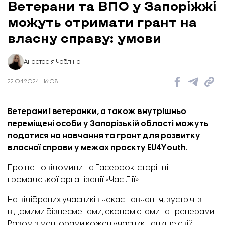
Ветерани та ВПО у Запоріжжі
можуть отримати грант на
власну справу: умови
Анастасія Чобліна
22.04.2024 | 16:08
Ветерани і ветеранки, а також внутрішньо
переміщені особи у Запорізькій області можуть
податися на навчання та грант для розвитку
власної справи у межах проєкту EU4Youth.
Про це
повідомили
на Facebook-сторінці
громадської організації «Час Дії».
На відібраних учасників чекає навчання, зустрічі з
відомими бізнесменами, економістами та тренерами.
Разом з менторами кожен учасник напише свій