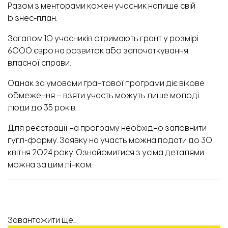
Разом з менторами кожен учасник напише свій
бізнес-план.
Загалом 10 учасників отримають грант у розмірі
6000 євро на розвиток або започаткування
власної справи.
Однак за умовами грантової програми діє вікове
обмеження – взяти участь можуть лише молоді
люди до 35 років.
Для реєстрації на програму необхідно
заповнити
гугл-форму.
Заявку на участь можна подати до 30
квітня 2024 року. Ознайомитися з усіма деталями
можна
за цим лінком
.
Завантажити ще...