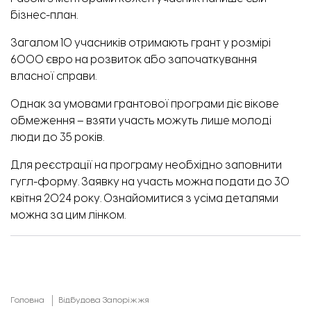
бізнес-план.
Загалом 10 учасників отримають грант у розмірі
6000 євро на розвиток або започаткування
власної справи.
Однак за умовами грантової програми діє вікове
обмеження – взяти участь можуть лише молоді
люди до 35 років.
Для реєстрації на програму необхідно
заповнити
гугл-форму.
Заявку на участь можна подати до 30
квітня 2024 року. Ознайомитися з усіма деталями
можна
за цим лінком
.
Головна
Відбудова Запоріжжя