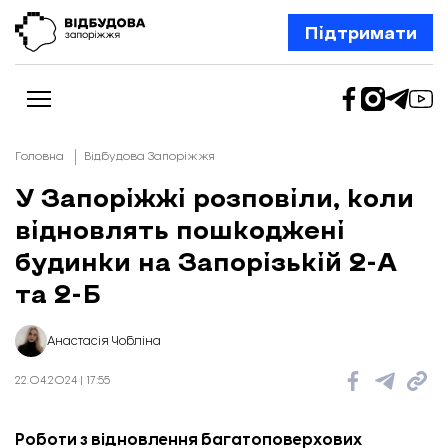
Підтримати
Головна
Відбудова Запоріжжя
У Запоріжжі розповіли, коли
відновлять пошкоджені
Новини
Відбудова Запоріжжя
будинки на Запорізькій 2-А
Ексклюзив
Бізнес
та 2-Б
Шлях додому
Відбудова. Життя
Колонки
Анастасія Чобліна
Про нас
Редакційна політика
22.04.2024 | 17:55
Роботи з відновлення багатоповерхових