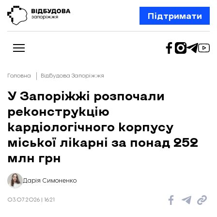
Підтримати
Головна
Відбудова Запоріжжя
У Запоріжжі розпочали
реконструкцію
Новини
Відбудова Запоріжжя
кардіологічного корпусу
Ексклюзив
Бізнес
міської лікарні за понад 252
Шлях додому
млн грн
Відбудова. Життя
Колонки
Про нас
Редакційна політика
Дарія Симоненко
03.07.2026 | 16:21