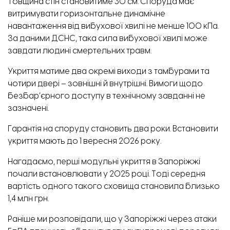
Товщина стін становитиме 30 см. Споруда має
витримувати горизонтальне динамічне
навантаження від вибухової хвилі не менше 100 кПа.
За даними ДСНС, така сила вибухової хвилі може
завдати людині смертельних травм.
Укриття матиме два окремі виходи з тамбурами та
чотири двері – зовнішні й внутрішні. Вимоги щодо
безбар’єрного доступу в технічному завданні не
зазначені.
Гарантія на споруду становить два роки. Встановити
укриття мають до 1 вересня 2026 року.
Нагадаємо, перші модульні укриття в Запоріжжі
почали
встановлювати у 2025 році
. Тоді середня
вартість одного такого сховища становила близько
1,4 млн грн.
Раніше ми розповідали, що у Запоріжжі через атаки