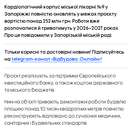
Кардіологічний корпус міської лікарні №9 у
Запоріжжі повністю оновлять у межах проєкту
вартістю понад 252 млн грн. Роботи вже
розпочалися й триватимуть у 2026–2027 роках.
Про це
повідомили
у Запорізькій міській раді.
Тільки корисні та достовірні новини! Підписуйтесь
на
telegram-канал «Відбудова. Онлайн»!
Проєкт реалізують за підтримки Європейського
інвестиційного банку, а також коштом державного
та міського бюджетів.
Нині на об’єкті тривають демонтажні роботи. Будівлю
площею понад 10 тисяч квадратних метрів повністю
реконструюють відповідно до сучасних медичних,
санітарних і будівельних стандартів.