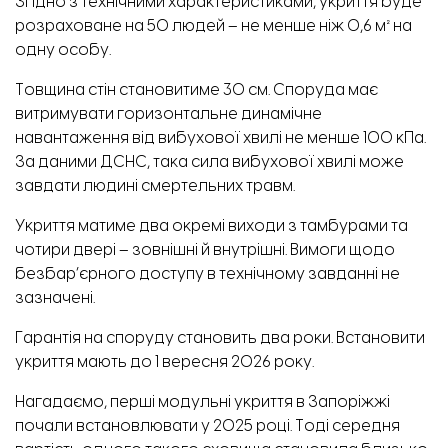
Згідно з технічними характеристиками, укриття буде
розраховане на 50 людей – не менше ніж 0,6 м² на
одну особу.
Товщина стін становитиме 30 см. Споруда має
витримувати горизонтальне динамічне
навантаження від вибухової хвилі не менше 100 кПа.
За даними ДСНС, така сила вибухової хвилі може
завдати людині смертельних травм.
Укриття матиме два окремі виходи з тамбурами та
чотири двері – зовнішні й внутрішні. Вимоги щодо
безбар’єрного доступу в технічному завданні не
зазначені.
Гарантія на споруду становить два роки. Встановити
укриття мають до 1 вересня 2026 року.
Нагадаємо, перші модульні укриття в Запоріжжі
почали
встановлювати у 2025 році
. Тоді середня