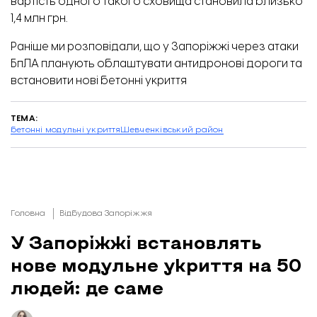
вартість одного такого сховища становила близько
1,4 млн грн.
Раніше ми розповідали, що у Запоріжжі через атаки
БпЛА планують
облаштувати антидронові дороги
та
встановити нові бетонні укриття
ТЕМА:
бетонні модульні укриття
Шевченківський район
Головна
Відбудова Запоріжжя
У Запоріжжі встановлять
нове модульне укриття на 50
людей: де саме