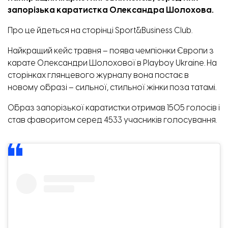
запорізька каратистка Олександра Шолохова.
Про це
йдеться
на сторінці Sport&Business Club.
Найкращий кейс травня – поява чемпіонки Європи з
карате Олександри Шолохової в Playboy Ukraine. На
Зруйнований магазин АТБ.
сторінках глянцевого журналу вона постає
в
новому образі
– сильної, стильної жінки поза татамі.
Образ запорізької каратистки отримав 1505 голосів і
став фаворитом серед 4533 учасників голосування.