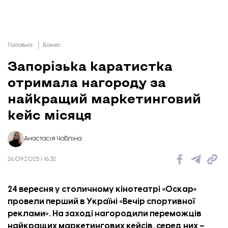
Головна
Бізнес
Запорізька каратистка
отримала нагороду за
найкращий маркетинговий
кейс місяця
Анастасія Чобліна
26.09.2025 | 16:32
24 вересня у столичному кінотеатрі «Оскар»
провели перший в Україні «Вечір спортивної
реклами». На заході нагородили переможців
найкращих маркетингових кейсів, серед них –