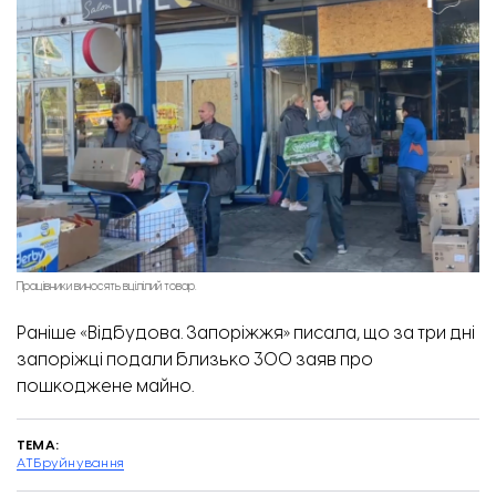
Працівники виносять вцілілий товар.
Р
аніше «Відбудова. Запоріжжя» писала, що з
а три дні
запоріжці подали близько 300 заяв про
пошкоджене майно
.
ТЕМА:
АТБ
руйнування