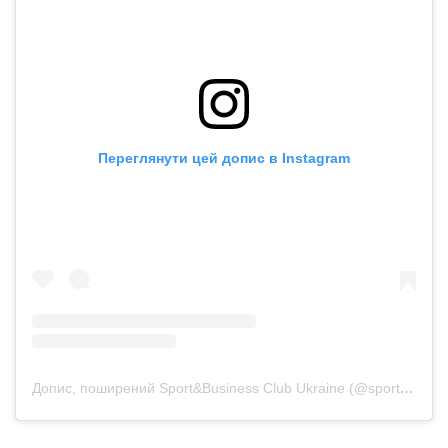
Вхід у магазин.
Переглянути цей допис в Instagram
Допис, поширений Sport&Business Club Ukraine (@sport.businessclub)
Зруйновані конструкції.