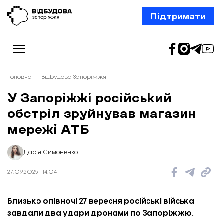
Підтримати
Головна
Відбудова Запоріжжя
У Запоріжжі російський
обстріл зруйнував магазин
Новини
Відбудова Запоріжжя
мережі АТБ
Ексклюзив
Бізнес
Шлях додому
Дарія Симоненко
Відбудова. Життя
Колонки
27.09.2025 | 14:04
Про нас
Редакційна політика
Близько опівночі 27 вересня російські війська
завдали два удари дронами по Запоріжжю.