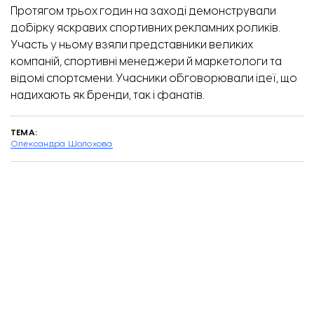
Протягом трьох годин на заході демонстрували
добірку яскравих спортивних рекламних роликів.
Участь у ньому взяли представники великих
компаній, спортивні менеджери й маркетологи та
відомі спортсмени. Учасники обговорювали ідеї, що
надихають як бренди, так і фанатів.
ТЕМА:
Олександра Шолохова
Завантажити ще...
Працівники виносять вцілілий товар.
ПІДТРИМАЙТЕ
РОБОТУ