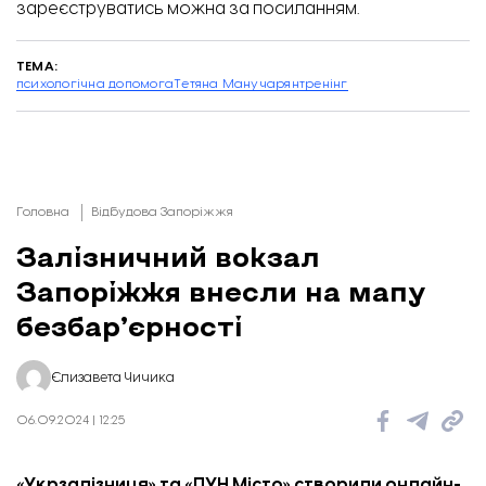
зареєструватись можна
за посиланням.
ТЕМА:
психологічна допомога
Тетяна Манучарян
тренінг
Головна
Відбудова Запоріжжя
Залізничний вокзал
Запоріжжя внесли на мапу
безбарʼєрності
Єлизавета Чичика
06.09.2024 | 12:25
«Укрзалізниця» та «ЛУН Місто» створили онлайн-