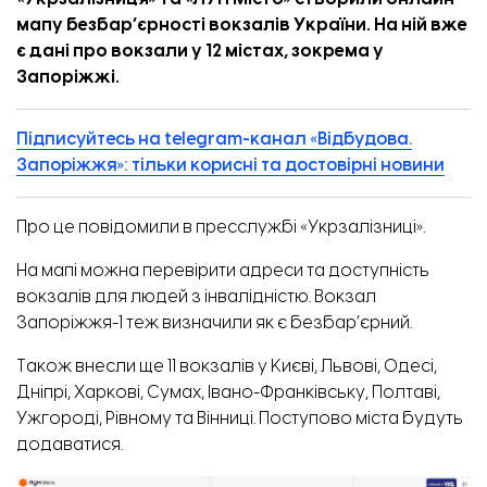
мапу безбарʼєрності вокзалів України. На ній вже
є дані про вокзали у 12 містах, зокрема у
Запоріжжі.
Підписуйтесь на telegram-канал «Відбудова.
Запоріжжя»: тільки корисні та достовірні новини
Про це
повідомили
в пресслужбі «Укрзалізниці».
На мапі можна перевірити адреси та доступність
вокзалів для людей з інвалідністю. Вокзал
Запоріжжя-1 теж визначили як є безбар’єрний.
Також внесли ще 11 вокзалів у Києві, Львові, Одесі,
Дніпрі, Харкові, Сумах, Івано-Франківську, Полтаві,
Ужгороді, Рівному та Вінниці. Поступово міста будуть
додаватися.