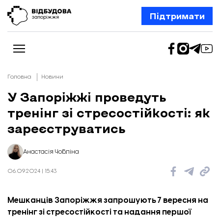
Підтримати
Головна
Новини
У Запоріжжі проведуть
тренінг зі стресостійкості: як
Новини
Відбудова Запоріжжя
зареєструватись
Ексклюзив
Бізнес
Шлях додому
Анастасія Чобліна
Відбудова. Життя
Колонки
06.09.2024 | 15:43
Про нас
Редакційна політика
Мешканців Запоріжжя запрошують 7 вересня на
тренінг зі стресостійкості та надання першої