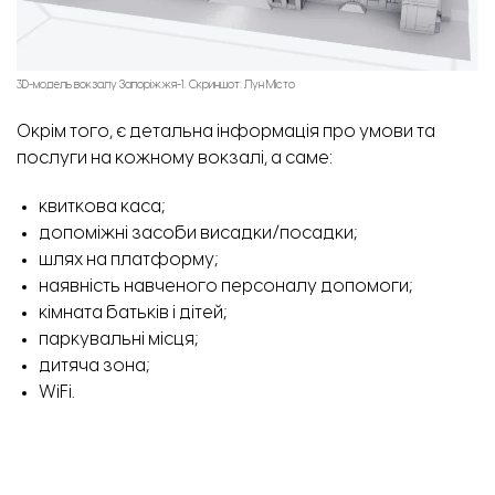
3D-модель вокзалу Запоріжжя-1. Скриншот: Лун Місто
Окрім того, є детальна інформація про умови та
послуги на кожному вокзалі, а саме:
квиткова каса;
допоміжні засоби висадки/посадки;
шлях на платформу;
наявність навченого персоналу допомоги;
кімната батьків і дітей;
паркувальні місця;
дитяча зона;
WiFi.
Знайти мапу безбарʼєрності вокзалів можна знайти
за
посиланням
або в застосунку «Укрзалізниці».