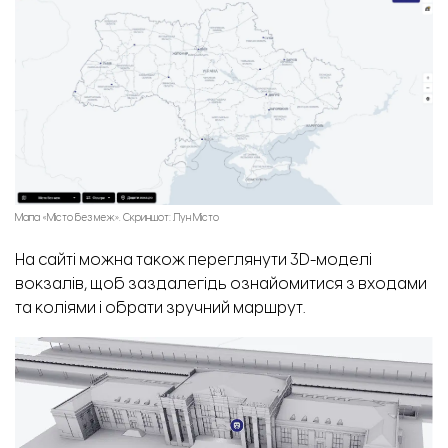
Мапа «Місто без меж». Скриншот: Лун Місто
На сайті можна також переглянути 3D-моделі
вокзалів, щоб заздалегідь ознайомитися з входами
та коліями і обрати зручний маршрут.