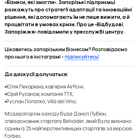
«Бізнеси, які змогли». Запорізькі підприємці
розкажуть про стратегії адаптації та інноваційні
рішення, які допомагають їм не лише вижити, а й
процвітати в умовах кризи. Про це «
Відбудові.
Запоріжжя
» повідомили у
пресслужбі
центру.
Цікавитесь запорізьким бізнесом? Розповідаємо
про нього в інстаграмі -
підписуйтесь!
До дискусії долучаться:
▪️Юлія Лекаркіна, кавʼярня Airflow;
▪️Юрій Русанов, компанія ТТХ;
▪️Руслан Лопатко, Villa del Vino;
Модератором заходу буде Даніїл Лубкін,
співзасновник стартапу Beholder, який було визнано
одним із 25 найперспективніших стартапів за версією
Forbes.