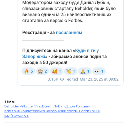
ТЕМА:
Beholder
Villa del Vino
Даніїл Лубкін
Дар’я Головня
Кав’ярня кондитерська Запоріжжя
Руслан Лопатко
ТТХ
юрій русанов