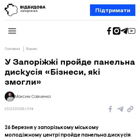
Підтримати
Головна
Бізнес
У Запоріжжі пройде панельна
дискусія «Бізнеси, які
Новини
Відбудова Запоріжжя
змогли»
Ексклюзив
Бізнес
Шлях додому
Максим Савченко
Відбудова. Життя
Колонки
23.03.2025 | 11:14
Про нас
Редакційна політика
26 березня у запорізькому міському
молодіжному центрі пройде панельна дискусія