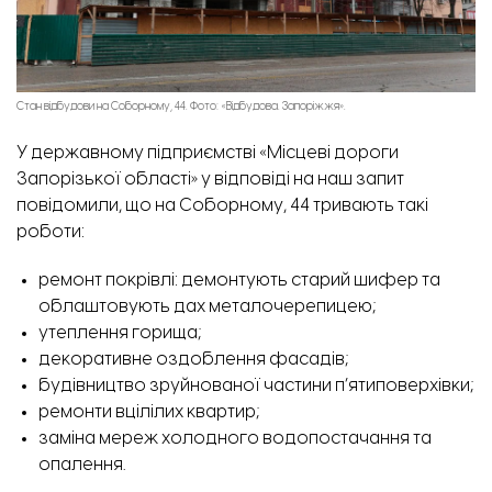
Стан відбудови на Соборному, 44. Фото: «Відбудова. Запоріжжя».
У державному підприємстві «Місцеві дороги
Запорізької області» у відповіді на наш запит
повідомили, що на Соборному, 44 тривають такі
роботи:
ремонт покрівлі: демонтують старий шифер та
облаштовують дах металочерепицею;
утеплення горища;
декоративне оздоблення фасадів;
будівництво зруйнованої частини п’ятиповерхівки;
ремонти вцілілих квартир;
заміна мереж холодного водопостачання та
опалення.