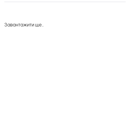
Завантажити ще...
ПІДТРИМАЙТЕ
РОБОТУ
КОМАНДИ
«ВІДБУДОВИ.
ЗАПОРІЖЖЯ»!
Підтримати