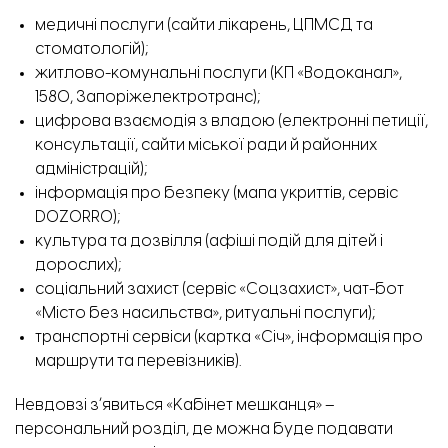
медичні послуги (сайти лікарень, ЦПМСД та
стоматологій);
житлово-комунальні послуги (КП «Водоканал»,
1580, Запоріжелектротранс);
цифрова взаємодія з владою (електронні петиції,
консультації, сайти міської ради й районних
адміністрацій);
інформація про безпеку (мапа укриттів, сервіс
DOZORRO);
культура та дозвілля (афіші подій для дітей і
дорослих);
соціальний захист (сервіс «Соцзахист», чат-бот
«Місто без насильства», ритуальні послуги);
транспортні сервіси (картка «Січ», інформація про
маршрути та перевізників).
Невдовзі зʼявиться «Кабінет мешканця» –
персональний розділ, де можна буде подавати