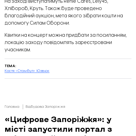
На заході виступатимуть Renie Cares, Lely45,
Хлібороб, Круть. Також буде проведено
благодійний аукціон, мета якого зібрати кошти на
допомогу Силам Оборони.
Квитки на концерт можна придбати
за посиланням
,
локацію заходу повідомлять зареєстровани
учасникам.
ТЕМА:
Костя «Стамбул» Юзвюк
Головна
Відбудова Запоріжжя
«Цифрове Запоріжжя»: у
місті запустили портал з