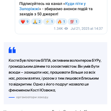
Костя був пілотом БПЛА, активним волонтером БУРу,
громадським діячем та зооактивістом. Він умів бути
всюди – захищати нас, працювати більше за всіх
нас, разом взятих, і разом з тим лишався близьким
та відкритим. Одна з його подруг назвала це
феноменом Кості Юзвюка,
організатори заходу.