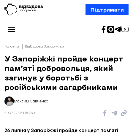
Підтримати
Головна
Відбудова Запоріжжя
У Запоріжжі пройде концерт
пам’яті добровольця, який
Новини
Відбудова Запоріжжя
загинув у боротьбі з
Ексклюзив
Бізнес
російськими загарбниками
Шлях додому
Відбудова. Життя
Колонки
Максим Савченко
Про нас
Редакційна політика
21.07.2025 | 18:00
26 липня у Запоріжжі пройде концерт пам’яті