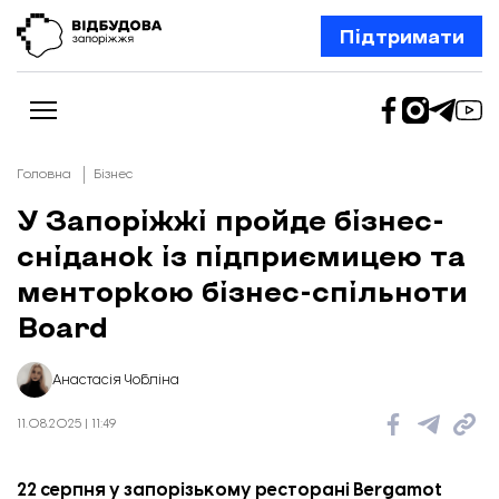
Підтримати
Головна
Бізнес
У Запоріжжі пройде бізнес-
сніданок із підприємицею та
Новини
Відбудова Запоріжжя
менторкою бізнес-спільноти
Ексклюзив
Бізнес
Board
Шлях додому
Відбудова. Життя
Колонки
Анастасія Чобліна
Про нас
Редакційна політика
11.08.2025 | 11:49
22 серпня у запорізькому ресторані Bergamot