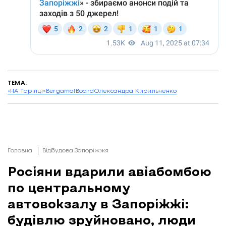
ТЕМА:
«НА Тарілці»
Bergamot
Board
Олександра Кирильченко
Головна
Відбудова Запоріжжя
Росіяни вдарили авіабомбою
по центральному
автовокзалу в Запоріжжі:
будівлю зруйновано, люди