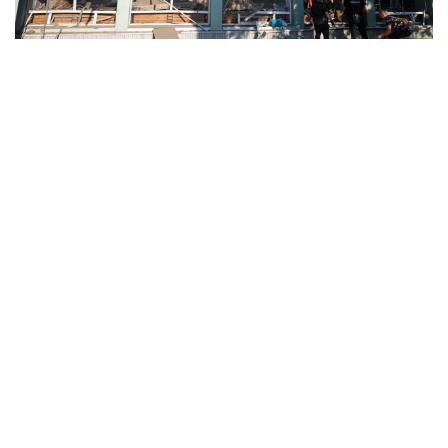
Зруйнована будівля автовокзалу. Фото: ЗОВА.
Надання допомоги постраждалим. Фото: Нацполіція.