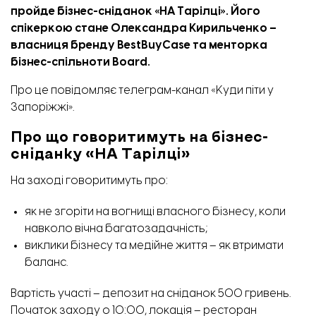
пройде бізнес-сніданок «НА Тарілці». Його
спікеркою стане Олександра Кирильченко
–
власниця бренду BestBuyCase та менторка
бізнес-спільноти Board.
Про це повідомляє телеграм-канал «
Куди піти у
Запоріжжі
».
Про що говоритимуть на бізнес-
сніданку «НА Тарілці»
На заході говоритимуть про:
як не згоріти на вогнищі власного бізнесу, коли
навколо вічна багатозадачність;
виклики бізнесу та медійне життя – як втримати
баланс.
Вартість участі – депозит на сніданок 500 гривень.
Початок заходу о 10:00, локація – ресторан