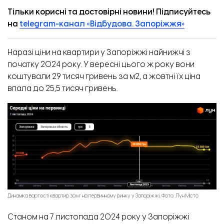
Тільки корисні та достовірні новини! Підписуйтесь
на
telegram-канал «Відбудова. Запоріжжя»
Відновлення пошкодженого будинку на вул. Незалежної України, 80 / вул. Якова Новицьког
3. Фото: Служба відновлення
Наразі ціни на квартири у Запоріжжі найнижчі з
початку 2024 року. У вересні цього ж року вони
коштували 29 тисяч гривень за м2, а жовтні їх ціна
впала до 25,5 тисяч гривень.
Динаміка вартості квартир за м² на первинному ринку у Запоріжжі. Фото: Лун Місто
Станом на 7 листопада 2024 року у Запоріжжі