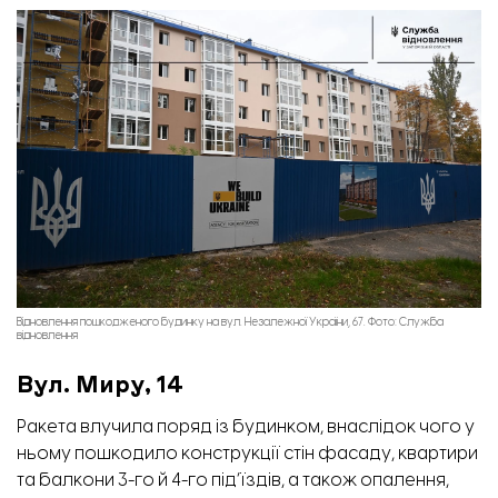
Відновлення пошкодженого будинку на вул. Незалежної України, 67. Фото: Служба
відновлення
Вул. Миру, 14
Ракета влучила поряд із будинком, внаслідок чого у
ньому пошкодило конструкції стін фасаду, квартири
та балкони 3-го й 4-го під’їздів, а також опалення,