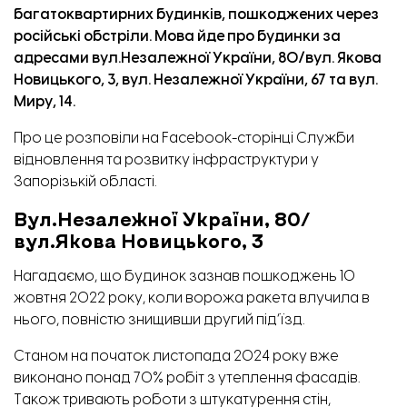
багатоквартирних будинків, пошкоджених через
російські обстріли. Мова йде про будинки за
адресами вул.Незалежної України, 80/вул. Якова
Новицького, 3,
вул. Незалежної України, 67 та вул.
Миру, 14.
Про це
розповіли
на Facebook-сторінці Служби
відновлення та розвитку інфраструктури у
Запорізькій області.
Вул.Незалежної України, 80/
вул.Якова Новицького, 3
Нагадаємо, що будинок зазнав пошкоджень 10
жовтня 2022 року, коли ворожа ракета влучила в
нього, повністю знищивши другий під’їзд.
Станом на початок листопада 2024 року вже
виконано понад 70% робіт з утеплення фасадів.
Також тривають роботи з штукатурення стін,