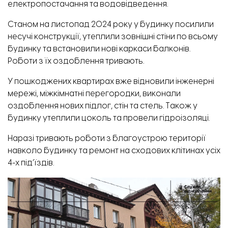
електропостачання та водовідведення.
Станом на листопад 2024 року у будинку посилили
несучі конструкції, утеплили зовнішні стіни по всьому
будинку та встановили нові каркаси балконів.
Роботи з їх оздоблення тривають.
У пошкоджених квартирах вже відновили інженерні
мережі, міжкімнатні перегородки, виконали
оздоблення нових підлог, стін та стель. Також у
будинку утеплили цоколь та провели гідроізоляці.
Наразі тривають роботи з благоустрою території
навколо будинку та ремонт на сходових клітинах усіх
4-х під’їздів.