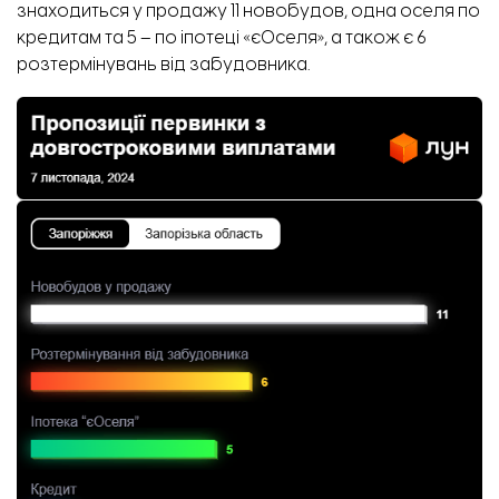
знаходиться у продажу 11 новобудов, одна оселя по
кредитам та 5 – по іпотеці «єОселя», а також є 6
розтермінувань від забудовника.
Відновлення пошкодженого будинку на вул. Незалежної України, 67. Фото: Служба
відновлення