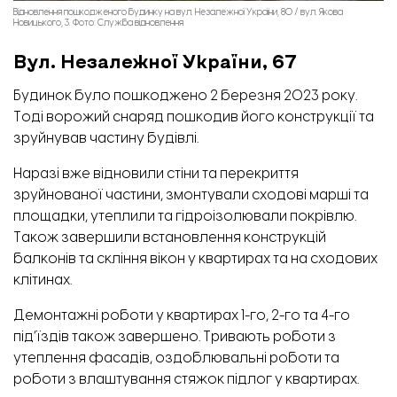
Відновлення пошкодженого будинку на вул. Незалежної України, 80 / вул. Якова
Новицького, 3. Фото: Служба відновлення
Вул. Незалежної України, 67
Будинок було пошкоджено 2 березня 2023 року.
Тоді ворожий снаряд пошкодив його конструкції та
зруйнував частину будівлі.
Наразі вже відновили стіни та перекриття
зруйнованої частини, змонтували сходові марші та
площадки, утеплили та гідроізолювали покрівлю.
Також завершили встановлення конструкцій
балконів та скління вікон у квартирах та на сходових
клітинах.
Демонтажні роботи у квартирах 1-го, 2-го та 4-го
під’їздів також завершено. Тривають роботи з
утеплення фасадів, оздоблювальні роботи та
роботи з влаштування стяжок підлог у квартирах.