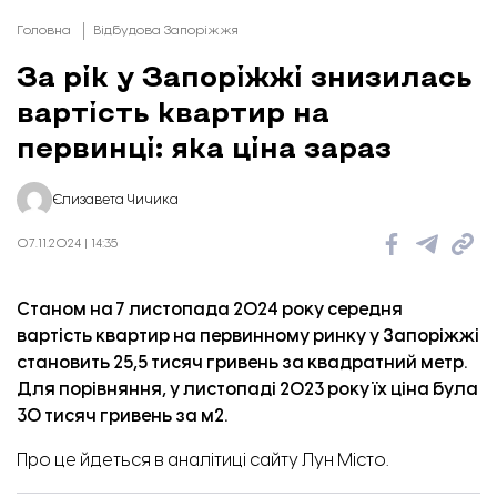
Головна
Відбудова Запоріжжя
За рік у Запоріжжі знизилась
вартість квартир на
первинці: яка ціна зараз
Єлизавета Чичика
07.11.2024 | 14:35
Станом на 7 листопада 2024 року середня
вартість квартир на первинному ринку у Запоріжжі
становить 25,5 тисяч гривень за квадратний метр.
Для порівняння, у листопаді 2023 року їх ціна була
30 тисяч гривень за м2.
Про це
йдеться
в аналітиці сайту Лун Місто.