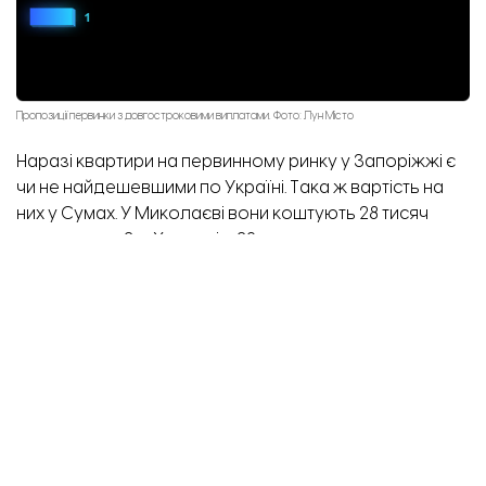
Пропозиції первинки з довгостроковими виплатами. Фото: Лун Місто
Наразі квартири на первинному ринку у Запоріжжі є
чи не найдешевшими по Україні. Така ж вартість на
них у Сумах. У Миколаєві вони коштують 28 тисяч
гривень за м2, у Харкові – 29 тисяч гривень.
Найдорожче житло можна придбати у Львові (56
тисяч гривень), Києві (54 тисячі гривень), Ужгороді (47
тисяч гривень) та Дніпрі (45 тисяч гривень).