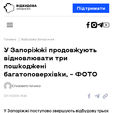
Підтримати
Головна
Відбудова Запоріжжя
У Запоріжжі продовжують
відновлювати три
Новини
Відбудова Запоріжжя
пошкоджені
Ексклюзив
Бізнес
багатоповерхівки, – ФОТО
Шлях додому
Відбудова. Життя
Колонки
Єлизавета Чичика
Про нас
Редакційна політика
07.11.2024 | 15:43
У Запоріжжі поступово звершують відбудову трьох