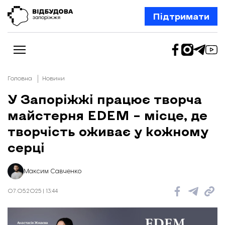
Підтримати
Головна
Новини
У Запоріжжі працює творча
майстерня EDEM – місце, де
Новини
Відбудова Запоріжжя
творчість оживає у кожному
Ексклюзив
Бізнес
серці
Шлях додому
Відбудова. Життя
Колонки
Максим Савченко
Про нас
Редакційна політика
07.05.2025 | 13:44