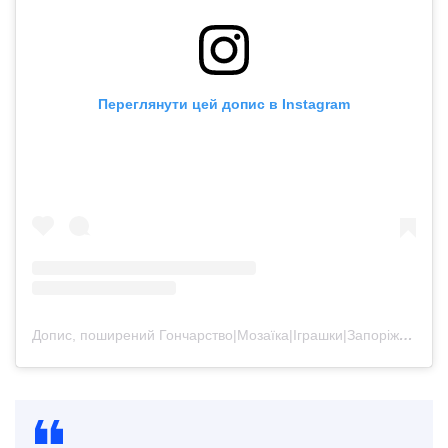
Переглянути цей допис в Instagram
Допис, поширений Гончарство|Мозаїка|Іграшки|Запоріжжя|Творча майстерня 🇪‌🇩‌🇪‌🇲‌ (@tvorchaedem23)