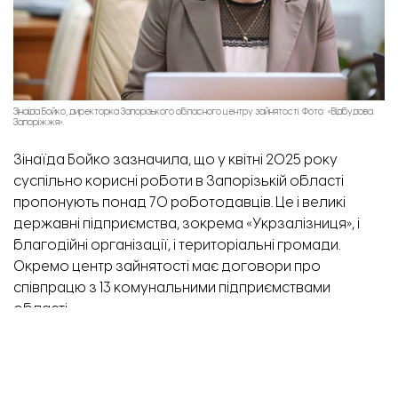
Зінаїда Бойко, директорка Запорізького обласного центру зайнятості. Фото: «Відбудова.
Запоріжжя».
Зінаїда Бойко зазначила, що у квітні 2025 року
суспільно корисні роботи в Запорізькій області
пропонують понад 70 роботодавців. Це і великі
державні підприємства, зокрема «Укрзалізниця», і
благодійні організації, і територіальні громади.
Окремо центр зайнятості має договори про
співпрацю з 13 комунальними підприємствами
області.