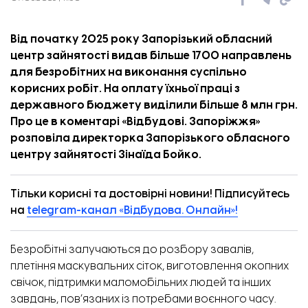
Від початку 2025 року Запорізький обласний
центр зайнятості видав більше 1700 направлень
для безробітних на виконання суспільно
корисних робіт. На оплату їхньої праці з
державного бюджету виділили більше 8 млн грн.
Про це в
коментарі
«
Відбудові. Запоріжжя
»
розповіла директорка Запорізького обласного
центру зайнятості Зінаїда Бойко.
Тільки корисні та достовірні новини! Підписуйтесь
на
telegram-канал «Відбудова. Онлайн»!
Безробітні
залучаються до розбору завалів,
плетіння маскувальних сіток, виготовлення окопних
свічок, підтримки маломобільних людей та інших
завдань, пов’язаних із потребами воєнного часу.