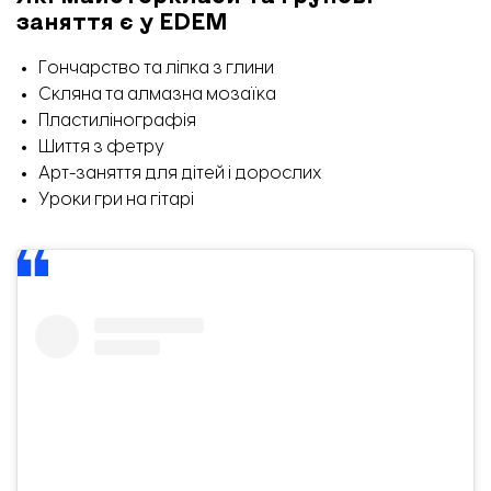
заняття є у EDEM
Гончарство та ліпка з глини
Скляна та алмазна мозаїка
Пластилінографія
Шиття з фетру
Арт-заняття для дітей і дорослих
Уроки гри на гітарі