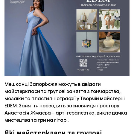
Мешканці Запоріжжя можуть відвідати
майстеркласи та групові заняття з гончарства,
мозаїки та пластилінографії у Творчій майстерні
EDEM. Заняття проводить засновниця простору
Анастасія Жмаєва – арт-терапевтка, викладачка
мистецтва та гри на гітарі.
Які майстеркласи та групові