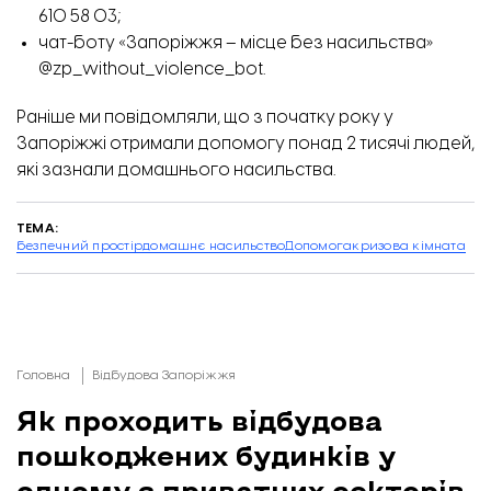
610 58 03;
чат-боту «Запоріжжя – місце без насильства»
@zp_without_violence_bot.
Раніше ми повідомляли, що
з початку року у
Запоріжжі отримали допомогу понад 2 тисячі людей,
які зазнали домашнього насильства
.
ТЕМА:
безпечний простір
домашнє насильство
Допомога
кризова кімната
Головна
Відбудова Запоріжжя
Як проходить відбудова
пошкоджених будинків у
одному з приватних секторів