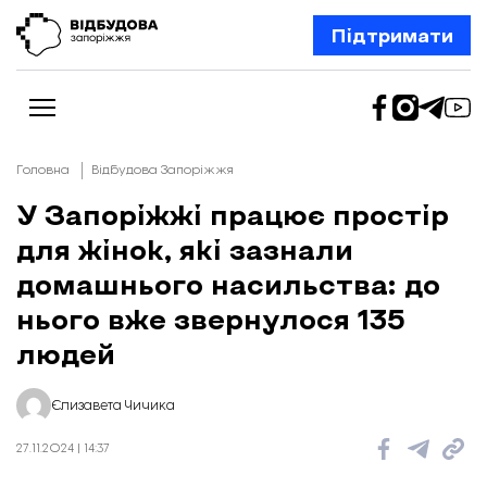
Підтримати
Головна
Відбудова Запоріжжя
У Запоріжжі працює простір
для жінок, які зазнали
Новини
Відбудова Запоріжжя
домашнього насильства: до
Ексклюзив
Бізнес
нього вже звернулося 135
Шлях додому
людей
Відбудова. Життя
Колонки
Про нас
Редакційна політика
Єлизавета Чичика
27.11.2024 | 14:37