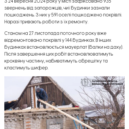
З 24 вересня 2024 року у місті зафіксовано 935
звернень від запорожців, чиї будинки зазнали
пошкоджень. З них у 591 оселі пошкоджено покрівлі.
Наразі тривають роботи з їх ремонту.
Станом на 27 листопада поточного року вже
відремонтовано покрівлі у 144 будинках. В інших
будинках встановлюється мауерлат (балки на даху).
Після завершення цих робіт встановлюватимуть
кроквяну частину, набиватимуть обрешітку та
кластимуть шифер.