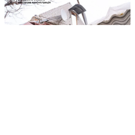
Безпечний простір у Запоріжжі для жінок та дітей, які постраждали від домашнього
насильства. Фото: Запорізька міськрада
Роботи з відновлення покрівель у пошкоджених будинках у Запоріжжі. Фото: ЗОДА
У ЗОДА зазначили, що всі роботи роботи для
постраждалих мешканців виконують безоплатно.
Раніше ми повідомляли, що
компенсації за знищене
житло планують пріоритетно надавати й
переселенцям
.