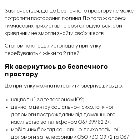
Зазначається, що до безпечного простору не може
потрапити постороння людина. До того ж адреси
тимчасових прихистків не розголошуються, аби
кривдники не змогли знайти своїх жертв.
Станом на кінець листопада у притулку
перебувають 4 жінки та 2 дітей.
Як звернутись до безпечного
простору
До притулку можна потрапити, звернувшись до:
нацполіції за телефоном 102;
денного центру соціально-психологічної
допомоги постраждалим від домашнього
насильства за телефоном 067 399 82 27;
мобільних бригад соціально-психологічної
допомоги за телефонами 050 730 09 72 та 067