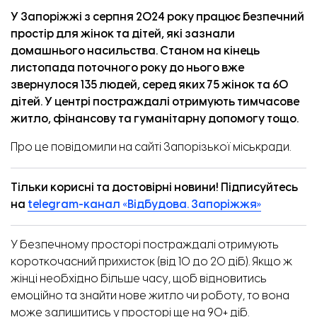
У Запоріжжі з серпня 2024 року працює безпечний
простір для жінок та дітей, які зазнали
домашнього насильства. Станом на кінець
листопада поточного року до нього вже
звернулося 135 людей, серед яких 75 жінок та 60
дітей. У центрі постраждалі отримують тимчасове
житло, фінансову та гуманітарну допомогу тощо.
Про це
повідомили
на сайті Запорізької міськради.
Тільки корисні та достовірні новини! Підписуйтесь
на
telegram-канал «Відбудова. Запоріжжя»
У безпечному просторі постраждалі отримують
короткочасний прихисток (від 10 до 20 діб). Якщо ж
жінці необхідно більше часу, щоб відновитись
емоційно та знайти нове житло чи роботу, то вона
може залишитись у просторі ще на 90+ діб.