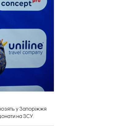
возять у Запоріжжя
донати на ЗСУ.