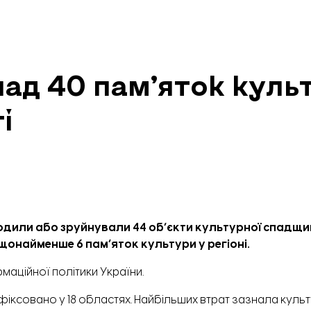
д 40 памʼяток куль
і
кодили або зруйнували 44 обʼєкти культурної спадщин
щонайменше 6 памʼяток культури у регіоні.
рмаційної політики України.
іксовано у 18 областях. Найбільших втрат зазнала куль