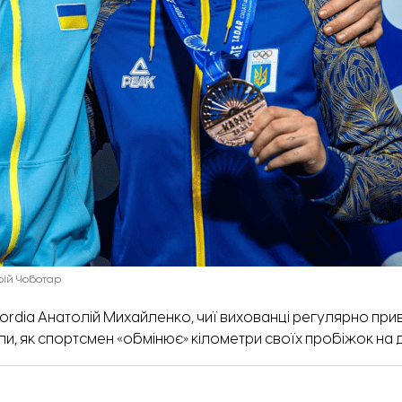
рій Чоботар
ordia
Анатолій Михайленко,
чиї вихованці регулярно при
ли
, як спортсмен «обмінює» кілометри своїх пробіжок на 