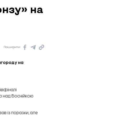
нзу» на
Поширити:
агороду на
івфіналі
ою над боснійкою
вав із поразки, але