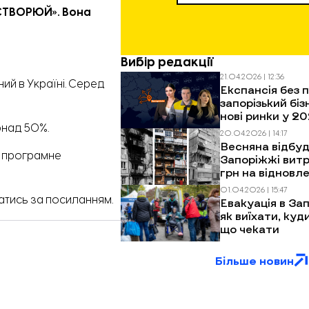
«СТВОРЮЙ». Вона
Вибір редакції
21.04.2026 | 12:36
й в Україні. Серед
Експансія без п
запорізький біз
нові ринки у 20
онад 50%.
20.04.2026 | 14:17
Весняна відбуд
а програмне
Запоріжжі витр
грн на відновл
багатоповерхів
01.04.2026 | 15:47
обстрілів
натись
за посиланням.
Евакуація в Зап
як виїхати, куд
що чекати
Більше новин