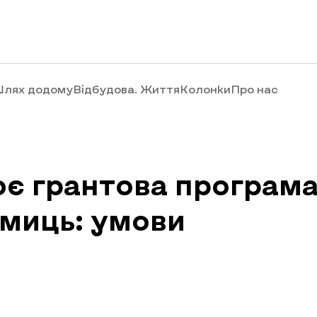
лях додому
Відбудова. Життя
Колонки
Про нас
є грантова програма
ємиць: умови