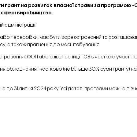
и грант на розвиток власної справи за програмою 
 сфері виробництва.
й адміністрації.
або переробки, має бути зареєстрований та розташовани
есу, а також прагнення до масштабування.
стровані як ФОП або співвласниці ТОВ з часткою участі п
ня обладнання і частково (не більше 30% суми гранту) н
на до 31 липня 2024 року. Усі деталі програми можна діз