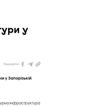
тури у
Поширити:
и у Запорізькій
турна інфраструктура