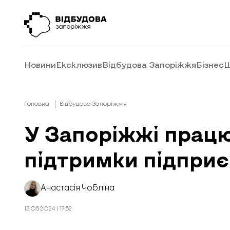
Новини
Ексклюзив
Відбудова Запоріжжя
Бізнес
Ш
Головна
Відбудова Запоріжжя
У Запоріжжі працю
підтримки підпри
Анастасія Чобліна
13.05.2024 | 17:52