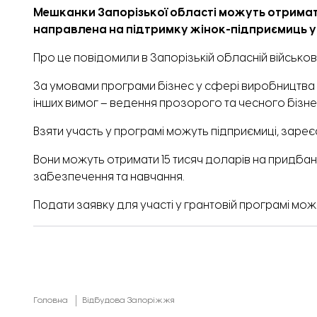
Мешканки Запорізької області можуть отримат
направлена на підтримку жінок-підприємиць у
Про це
повідомили
в Запорізькій обласній військові
За умовами програми бізнес у сфері виробництва 
інших вимог – ведення прозорого та чесного бізн
Взяти участь у програмі можуть підприємиці, зареє
Вони можуть отримати 15 тисяч доларів на придбан
забезпечення та навчання.
Подати заявку
для участі у грантовій програмі мож
Головна
Відбудова Запоріжжя