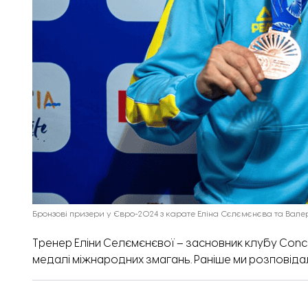
Бронзові призери у Євро-2024 з карате Еліна Сєлємєнєва та Вале
Тренер Еліни Селємєнєвої – засновник клубу Conc
медалі міжнародних змагань.
Раніше ми розповіда