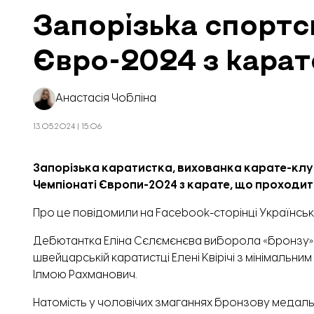
Запорізька спортс
Євро-2024 з карат
Анастасія Чобліна
13.05.2024 | 15:06
Запорізька каратистка, вихованка
карате-клу
Чемпіонаті Європи-2024 з карате, що проходить
Про це
повідомили
на Facebook-сторінці Українськ
Дебютантка Еліна Сєлємєнєва виборола «бронзу» у 
швейцарській каратистці Елені Квірічі з мінімальн
Ілмою Рахманович.
Натомість у чоловічих змаганнях бронзову медаль зд