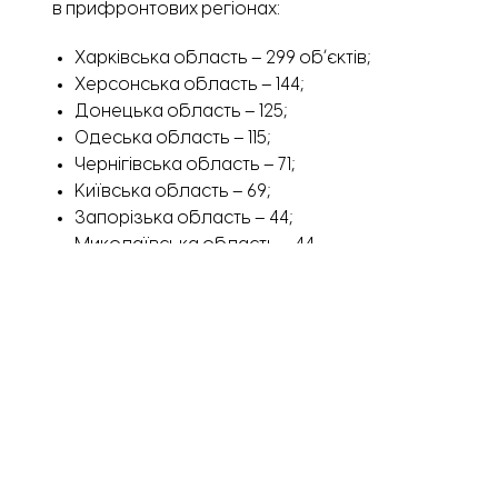
в прифронтових регіонах:
Харківська область – 299 обʼєктів;
Херсонська область – 144;
Донецька область – 125;
Одеська область – 115;
Чернігівська область – 71;
Київська область – 69;
Запорізька область – 44;
Миколаївська область – 44.
Значна частина руйнувань зафіксована також на Луган
Дніпропетровщині (36 обʼєктів).
При цьому розрахунки не включають інформацію пр
та Херсонської областей.
Усього станом на 25 квітня 2024 року Росія зруйн
значення – 123, місцевого – 864.