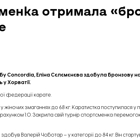
менка отримала «бро
е
бу Concordia
, Еліна Сєлємєнєва здобула бронзову н
 у Хорватії.
ої федерації карате.
жіночих змаганнях до 68 кг. Каратистка поступилася у п
им рахунком 1:0. Закрила свій турнір спортсменка перемог
обув Валерій Чоботар – у категорії до 84 кг. Він старту