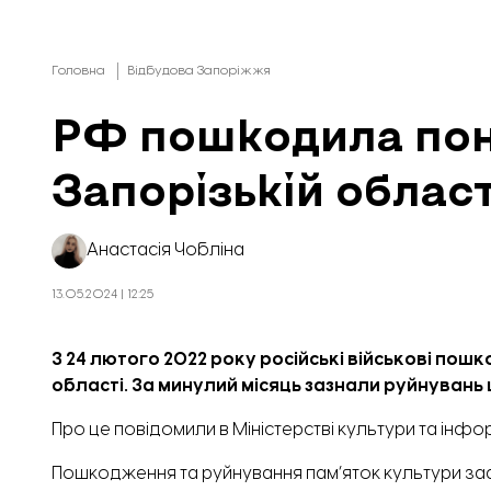
Головна
Відбудова Запоріжжя
РФ пошкодила пона
Запорізькій област
Анастасія Чобліна
13.05.2024 | 12:25
З 24 лютого 2022 року російські військові пош
області.
За минулий місяць
зазнали руйнувань
Про це
повідомили
в Міністерстві культури та інфо
Пошкодження та руйнування пам’яток культури заф