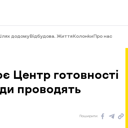
лях додому
Відбудова. Життя
Колонки
Про нас
є Центр готовності
оди проводять
Поширити: