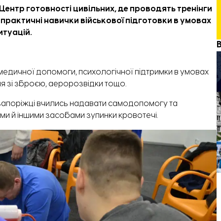
ентр готовності цивільних, де проводять тренінги
 практичні навички військової підготовки в умовах
итуацій.
медичної допомоги, психологічної підтримки в умовах
я зі зброєю, аеророзвідки тощо.
е запоріжці вчились надавати самодопомогу та
и й іншими засобами зупинки кровотечі.