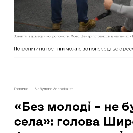
Заняття із домедичної допомоги. Фото: Центр готовності цивільних /
Потрапити на тренінги можна за попередньою реєс
Головна
Відбудова Запоріжжя
«Без молоді – не б
села»: голова Шир