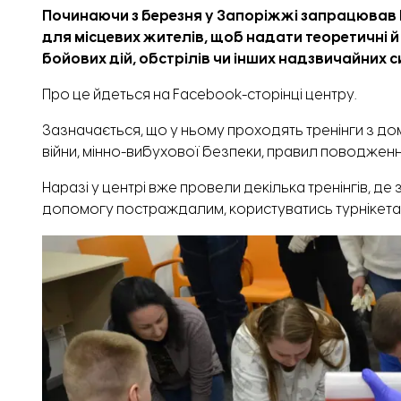
Починаючи з березня у Запоріжжі запрацював Ц
для місцевих жителів, щоб надати теоретичні й
бойових дій, обстрілів чи інших надзвичайних с
Про це
йдеться
на Facebook-сторінці центру.
Зазначається, що у ньому проходять тренінги з до
війни, мінно-вибухової безпеки, правил поводженн
Наразі у центрі вже провели декілька тренінгів, д
допомогу постраждалим, користуватись турнікетам