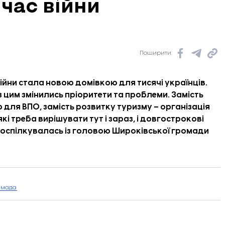
час війни
Поширити:
йни стала новою домівкою для тисячі українців.
 цим змінились пріоритети та проблеми. Замість
ля ВПО, замість розвитку туризму – організація
кі треба вирішувати тут і зараз, і довгострокові
поспілкувалась із головою Широківської громади
омада