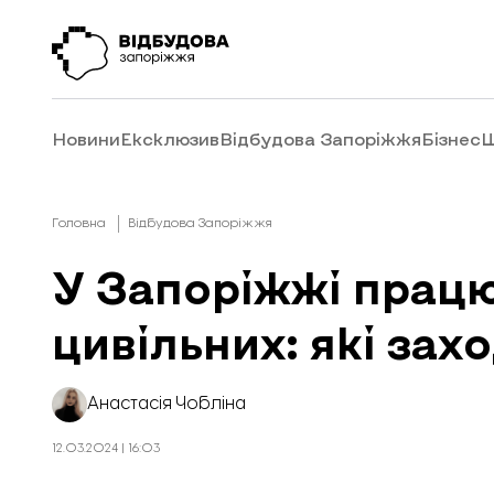
Новини
Ексклюзив
Відбудова Запоріжжя
Бізнес
Ш
Головна
Відбудова Запоріжжя
У Запоріжжі працю
цивільних: які зах
Анастасія Чобліна
12.03.2024 | 16:03