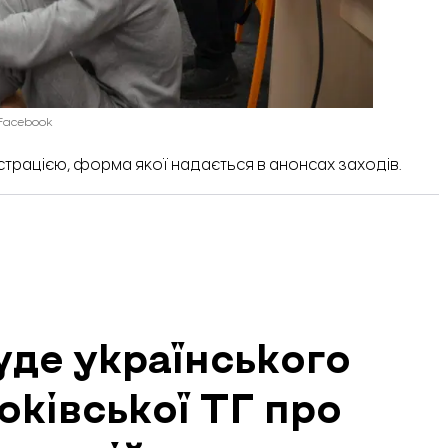
 Facebook
трацією, форма якої надається в анонсах заходів.
уде українського
оківської ТГ про