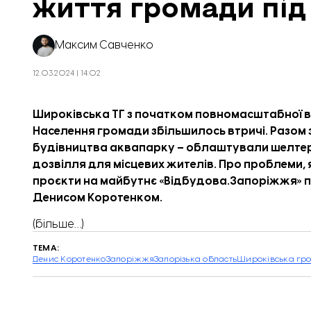
життя громади під 
Максим Савченко
12.03.2024 | 14:02
Широківська ТГ з початком повномасштабної ві
Населення громади збільшилось втричі. Разом з
будівництва аквапарку – облаштували шелтер д
дозвілля для місцевих жителів. Про проблеми, я
проєкти на майбутнє «
Відбудова.Запоріжжя
» 
Денисом Коротенком.
(більше…)
ТЕМА:
Денис Коротенко
Запоріжжя
Запорізька область
Широківська гр