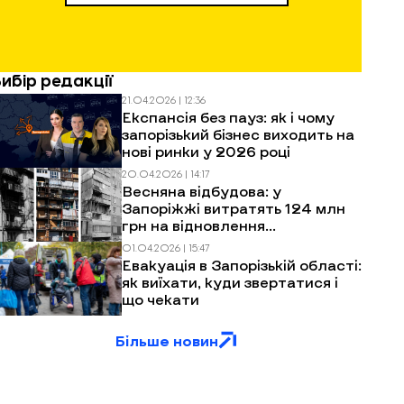
Вибір редакції
21.04.2026 | 12:36
Експансія без пауз: як і чому
запорізький бізнес виходить на
нові ринки у 2026 році
20.04.2026 | 14:17
Весняна відбудова: у
Запоріжжі витратять 124 млн
грн на відновлення
багатоповерхівок після
01.04.2026 | 15:47
обстрілів
Евакуація в Запорізькій області:
як виїхати, куди звертатися і
що чекати
Більше новин