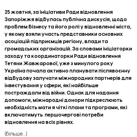
25 жовтня, за ініціативи
Ради відновлення
Запоріжжя
відбулась публічна дискусія, щодо
проблем бізнесу та його ролі у відновленні міста,
у якому взяли участь представники основних
асоціацій підприємців регіону, влади та
громадських організацій. За словами ініціаторки
заходу та координаторки Ради відновлення
Тетяни Жавжарової, уже з минулого року
Україна почала активно планувати післявоєнну
відбудову залучати міжнародних партнерів для
інвестування у сфери, які найбільше
постраждали від війни. Однак для надання
допомоги, міжнародні донори підкреслюють
необхідність мати я чіткі плани та програми, які
включатимуть першочергові потреби
відновлення на всіх рівнях.
(більше…)