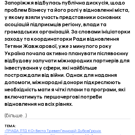
Запоріжжя
відбулась публічна дискусія, щодо
проблем бізнесу та його ролі у відновленні міста,
у якому взяли участь представники основних
асоціацій підприємців регіону, влади та
громадських організацій. За словами ініціаторки
заходу та координаторки Ради відновлення
Тетяни Жавжарової, уже з минулого року
Україна почала активно планувати післявоєнну
відбудову залучати міжнародних партнерів для
інвестування у сфери, які найбільше
постраждали від війни. Однак для надання
допомоги, міжнародні донори підкреслюють
необхідність мати я чіткі плани та програми, які
включатимуть першочергові потреби
відновлення на всіх рівнях.
(більше…)
ТЕМА:
«ТРІАДА ЛТД КО»
Веста Тревел
Геннадій Дубов
Гранік