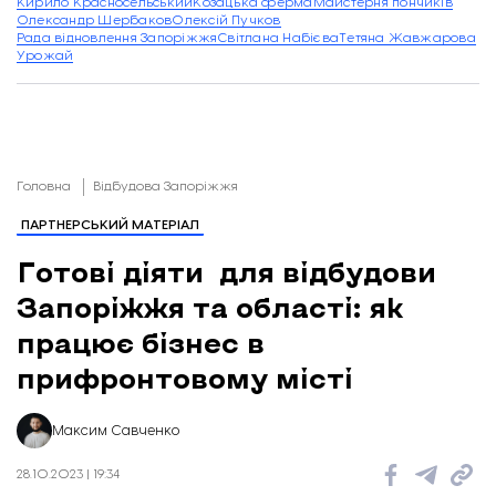
Кирило Красносельський
Козацька ферма
Майстерня пончиків
Олександр Щербаков
Олексій Пучков
Рада відновлення Запоріжжя
Світлана Набієва
Тетяна Жавжарова
Урожай
Головна
Відбудова Запоріжжя
ПАРТНЕРСЬКИЙ МАТЕРІАЛ
Готові діяти для відбудови
Запоріжжя та області: як
працює бізнес в
прифронтовому місті
Максим Савченко
28.10.2023 | 19:34