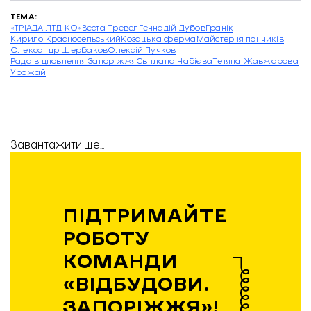
ТЕМА:
«ТРІАДА ЛТД КО»
Веста Тревел
Геннадій Дубов
Гранік
Кирило Красносельський
Козацька ферма
Майстерня пончиків
Олександр Щербаков
Олексій Пучков
Рада відновлення Запоріжжя
Світлана Набієва
Тетяна Жавжарова
Урожай
Завантажити ще...
ПІДТРИМАЙТЕ
РОБОТУ
КОМАНДИ
«ВІДБУДОВИ.
ЗАПОРІЖЖЯ»!