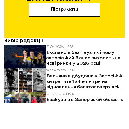
Підтримати
Вибір редакції
21.04.2026 | 12:36
Експансія без пауз: як і чому
запорізький бізнес виходить на
нові ринки у 2026 році
20.04.2026 | 14:17
Весняна відбудова: у Запоріжжі
витратять 124 млн грн на
відновлення багатоповерхівок
після обстрілів
01.04.2026 | 15:47
Евакуація в Запорізькій області:
як виїхати, куди звертатися і що
чекати
Більше новин