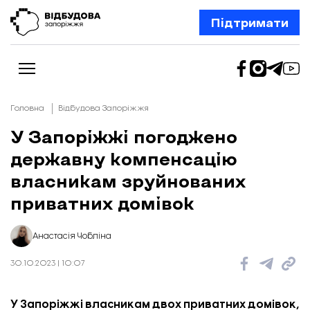
Підтримати
Головна
Відбудова Запоріжжя
У Запоріжжі погоджено
державну компенсацію
Новини
Відбудова Запоріжжя
власникам зруйнованих
Ексклюзив
Бізнес
приватних домівок
Шлях додому
Відбудова. Життя
Колонки
Анастасія Чобліна
Про нас
Редакційна політика
30.10.2023 | 10:07
У Запоріжжі власникам двох приватних домівок,