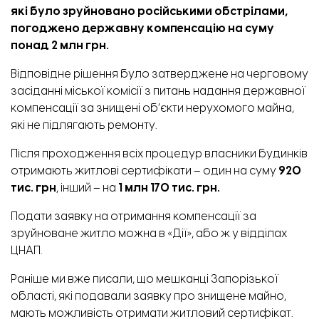
які було зруйновано російськими обстрілами,
погоджено державну компенсацію на суму
понад 2 млн грн.
Відповідне рішення було затверджене на черговому
засіданні міської комісії з питань надання державної
компенсації за знищені об’єкти нерухомого майна,
які не підлягають ремонту.
Після проходження всіх процедур власники будинків
отримають житлові сертифікати – один на суму
920
тис. грн
, інший – на
1 млн 170 тис. грн.
Подати заявку на отримання компенсації за
зруйноване житло можна в
«Дії»,
або ж у
відділах
ЦНАП.
Раніше ми вже писали,
що мешканці Запорізької
області, які подавали заявку про знищене майно,
мають можливість отримати житловий сертифікат.