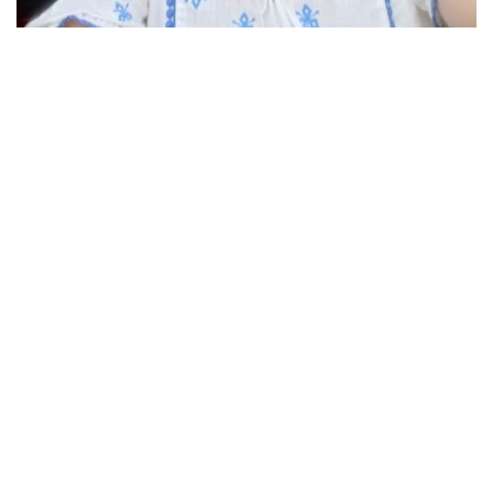
Ольга Павлік, координаторка програм ЗОГО “Дивосвіт”, авторка проєкту “Хата Гончара”
― Які проєкти впроваджує команда “Дивосвіт”?
—
Наша основна діяльність полягає у розбудові,
відновленні та відродженні села. Спочатку це було
село Червонокозацьке, яке після декомунізації
отримало назву Геленджик (Запорізького району,
Запорізької області). Наразі ми хочемо розвивати
село, а тому розробляємо проєкти для залучення
донорського фінансування.
Так, наприклад, у 2023 році в рамках проєкту
“Кожний твір” ми виграли грант на проведення
зв’язку для людей кризових категорій у селі.
Зазначу, що одним із завданням проєкту було
провести інтернет для саме для навчання дітей, а
також для користування “Дією”, “Helsi” та іншими