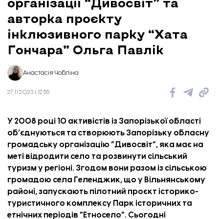
організації “Дивосвіт” та
авторка проєкту
інклюзивного парку “Хата
Гончара” Ольга Павлік
Анастасія Чобліна
27.11.2023 | 12:55
У 2008 році 10 активістів із Запорізької області
об’єднуються та створюють Запорізьку обласну
громадську організацію
“Дивосвіт”
, яка має на
меті відродити село та розвинути сільський
туризм у регіоні. Згодом вони разом із сільською
громадою села Геленджик, що у Вільнянському
районі, запускають пілотний проєкт історико-
туристичного комплексу Парк історичних та
етнічних періодів “Етносело”. Сьогодні