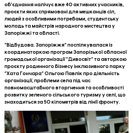
об’єднання налічує вже 40 активних учасників,
проєкти яких спрямовані для мешканців сіл,
людей з особливими потребами, студентську
молодь та майстрів народного мистецтва у
Запоріжжі та області.
“Відбудова. Запоріжжя”
поспілкувалася із
координаторкою програм Запорізької обласної
громадської організації “Дивосвіт” та авторкою
проєкту родинного бізнесу інклюзивного парку
“Хата Гончара” Ольгою Павлік про діяльність
організації, проблеми села під час
повномасштабного вторгнення та особливості
розвитку зеленого сільського туризму у селі, що
знаходиться за 50 кілометрів від лінії фронту.