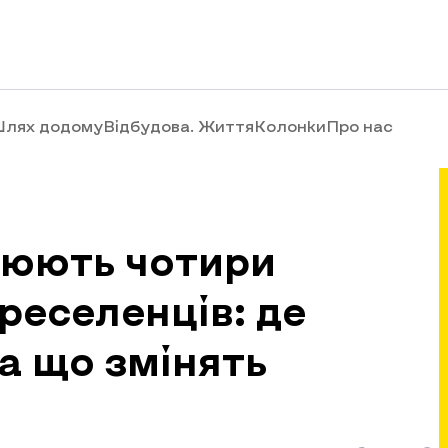
лях додому
Відбудова. Життя
Колонки
Про нас
люють чотири
реселенців: де
а що змінять