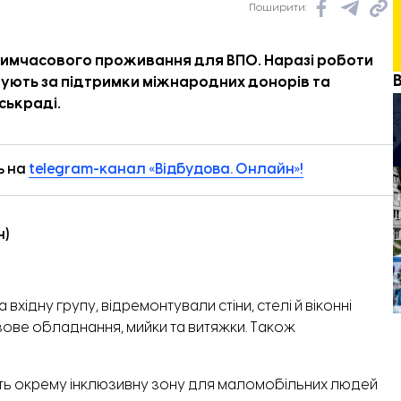
Поширити:
имчасового проживання для ВПО. Наразі роботи
зують за підтримки міжнародних донорів та
іськраді.
ь на
telegram-канал «Відбудова. Онлайн»!
н)
вхідну групу, відремонтували стіни, стелі й віконні
азове обладнання, мийки та витяжки. Також
ять окрему інклюзивну зону для маломобільних людей