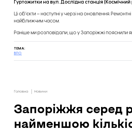
Гуртожитки на вул. Дослідна станція (Космічний 
Ці об’єкти – наступні у черзі на оновлення. Ремон
найближчим часом.
Раніше ми розповідали, що у Запоріжжі пояснили 
ТЕМА:
ВПО
Головна
Новини
Запоріжжя серед ре
найменшою кількі