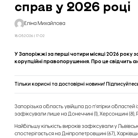
справ у 2026 році
Еліна Михайлова
18.05.2026 | 17:02
У Запоріжжі за перші чотири місяці 2026 року 
Оновлена кухгя. Фото: Запо
корупційні правопорушення. Про це
свідчить
ан
Тільки корисні та достовірні новини! Підписуйтес
Запорізька область увійшла до п’ятірки областей 
зафіксували лише на Донеччині (1), Херсонщині (8), Рі
Найбільшу кількість вироків зафіксували у Львівськ
спостерігається на Дніпропетровщині (67), Харківщині 