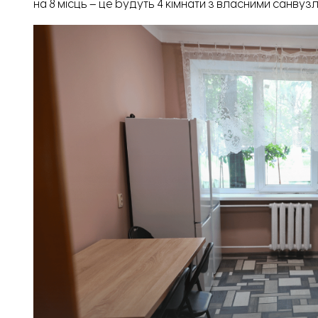
на 8 місць – це будуть 4 кімнати з власними санву