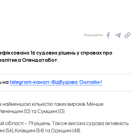
Поширити:
зафіксовано 16 судових рішень у справах про
різька міськрада.
алітика Опендатабот.
ь на
telegram-канал «Відбудова. Онлайн»!
із найменшою кількістю таких вироків. Менше
вненщині (12) та Сумщині (13).
ій області – 79 рішень. Також висока судова активність
(56), Київщині (54) та Одещині (48).