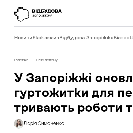
Новини
Ексклюзив
Відбудова Запоріжжя
Бізнес
Ш
Головна
Шлях додому
У Запоріжжі онов
гуртожитки для пе
тривають роботи т
Дарія Симоненко