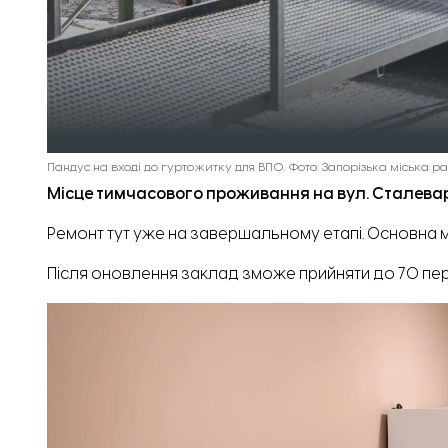
Пандус на вході до гуртожитку для ВПО. Фото: Запорізька міська р
Місце тимчасового проживання на вул. Сталевар
Ремонт тут уже на завершальному етапі. Основна м
Після оновлення заклад зможе прийняти до 70 пер