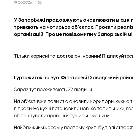
19.05.2026 | 14:58
У Запоріжжі продовжують оновлювати місця т
тривають на чотирьох об’єктах. Проєкти реалі
організацій. Про це
повідомили
у Запорізькій м
Тільки корисні та достовірні новини! Підписуйтес
Гуртожиток на вул. Фільтровій (Заводський райо
Зараз тут проживають 22 людини.
На об’єкті вже повністю оновили коридори, кухню та 
відкоси. На кухні встановили нові холодильники, г
облаштували пральні й сушильні машини.
Найближчим часом у правому крилі будівлі створ