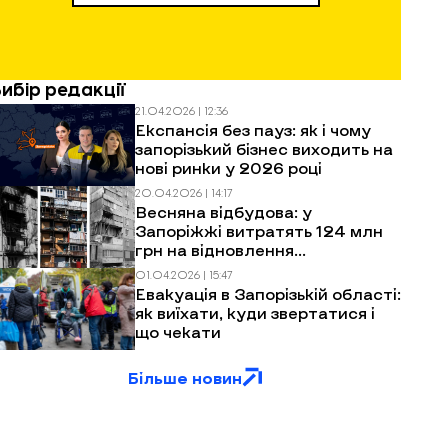
Вибір редакції
21.04.2026 | 12:36
Експансія без пауз: як і чому
запорізький бізнес виходить на
нові ринки у 2026 році
20.04.2026 | 14:17
Весняна відбудова: у
Запоріжжі витратять 124 млн
грн на відновлення
багатоповерхівок після
01.04.2026 | 15:47
обстрілів
Евакуація в Запорізькій області:
як виїхати, куди звертатися і
що чекати
Більше новин