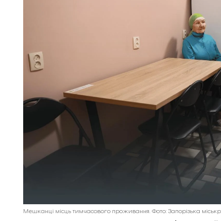
Мешканці місць тимчасового проживання. Фото: Запорізька міськр