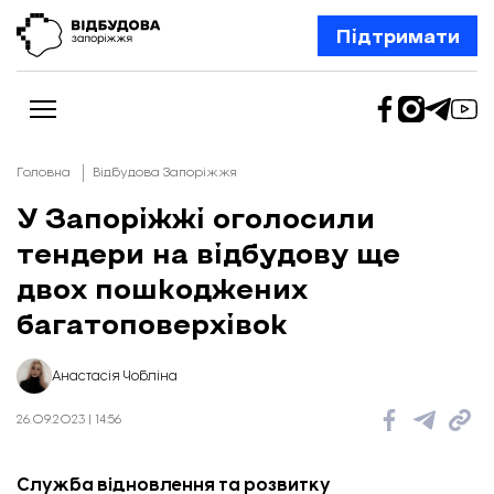
Підтримати
Головна
Відбудова Запоріжжя
У Запоріжжі оголосили
тендери на відбудову ще
Новини
Відбудова Запоріжжя
двох пошкоджених
Ексклюзив
Бізнес
багатоповерхівок
Шлях додому
Відбудова. Життя
Колонки
Анастасія Чобліна
Про нас
Редакційна політика
26.09.2023 | 14:56
Служба відновлення та розвитку