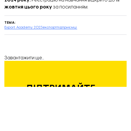
2024 року.
Реєстрацію на навчання відкрито до
11
жовтня цього року
за посиланням.
ТЕМА:
Export Academy 2023
експорт
підприємці
Завантажити ще...
ПІДТРИМАЙТЕ
РОБОТУ
КОМАНДИ
«ВІДБУДОВИ.
ЗАПОРІЖЖЯ»!