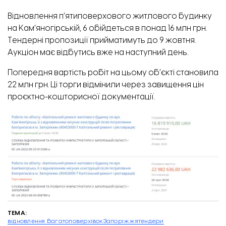
Відновлення п’ятиповерхового житлового будинку
на Кам’яногірській, 6
обійдеться
в понад 16 млн грн.
Тендерні пропозиції прийматимуть до 9 жовтня.
Аукціон має відбутись вже на наступний день.
Попередня вартість робіт на цьому об’єкті становила
22 млн грн. Ці торги відмінили через завищення цін
проєктно-кошторисної документації.
ТЕМА:
відновлення багатоповерхівок
Запоріжжя
тендери