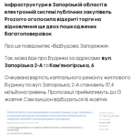
інфраструктури в Запорізькій області в
електронній системі публічних закупівель
Prozorro оголосила відкриті торги на
відновлення ще двох пошкоджених
багатоповерхівок
.
Про це повідомляє «Відбудова. Запоріжжя».
Так, мова йде про будинки за адресами:
вул.
Запорізька 2-А
та
Кам’яногірська, 6
.
Очікувана вартість капітального ремонту житлового
будинку по вул. Запорізька, 2-А
становить
117,4
мільйона гривень. Пропозиції прийматимуть до 13
жовтня. Сам аукціон відбудеться 16 жовтня.