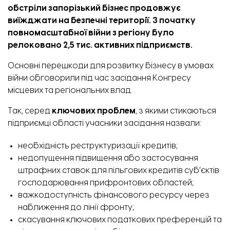
обстріли запорізький бізнес продовжує
виїжджати на безпечні території. З початку
повномасштабної війни з регіону було
релоковано 2,5 тис. активних підприємств.
Основні перешкоди для розвитку бізнесу в умовах
війни
обговорили
під час засідання Конгресу
місцевих та регіональних влад.
Так, серед
ключових проблем
, з якими стикаються
підприємці області учасники засідання назвали:
необхідність реструктуризації кредитів;
недопущення підвищення або застосування
штрафних ставок для пільгових кредитів суб’єктів
господарювання прифронтових областей;
важкодоступність фінансового ресурсу через
наближення до лінії фронту;
скасування ключових податкових преференцій та