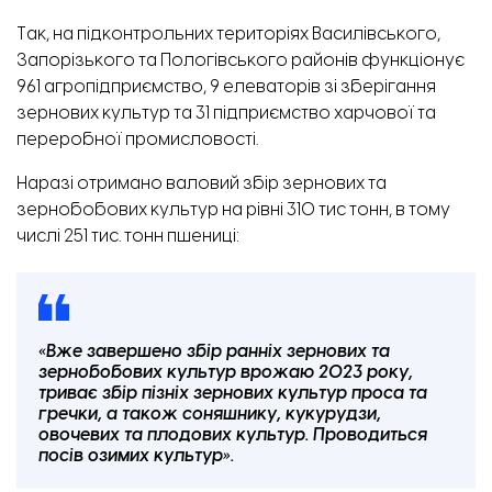
Так, на підконтрольних територіях Василівського,
Запорізького та Пологівського районів функціонує
961 агропідприємство, 9 елеваторів зі зберігання
зернових культур та 31 підприємство харчової та
переробної промисловості.
Наразі отримано валовий збір зернових та
зернобобових культур на рівні 310 тис тонн, в тому
числі 251 тис. тонн пшениці:
«Вже завершено збір ранніх зернових та
зернобобових культур врожаю 2023 року,
триває збір пізніх зернових культур проса та
гречки, а також соняшнику, кукурудзи,
овочевих та плодових культур. Проводиться
посів озимих культур».