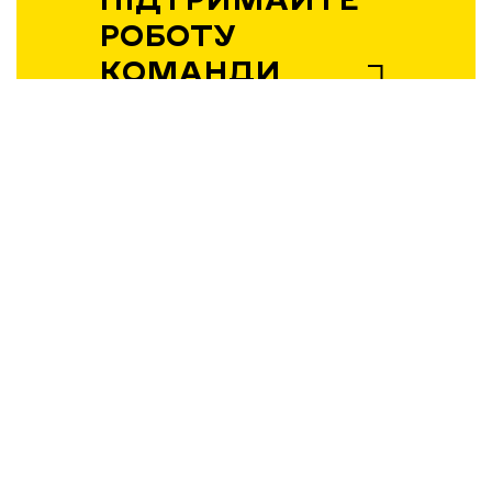
РОБОТУ
КОМАНДИ
«ВІДБУДОВИ.
ЗАПОРІЖЖЯ»!
Підтримати
Вибір редакції
21.04.2026 | 12:36
Експансія без пауз: як і чому
запорізький бізнес виходить на
нові ринки у 2026 році
20.04.2026 | 14:17
Весняна відбудова: у Запоріжжі
витратять 124 млн грн на
відновлення багатоповерхівок