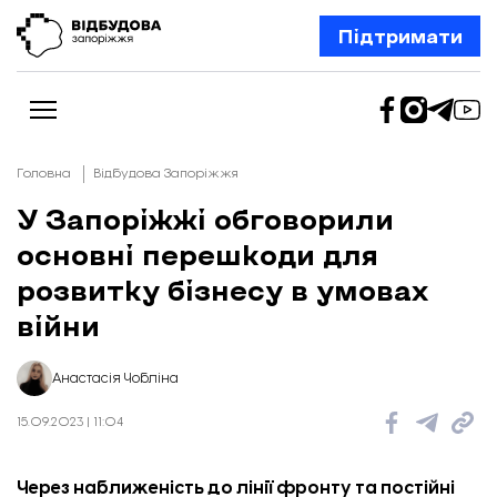
Підтримати
Головна
Відбудова Запоріжжя
У Запоріжжі обговорили
основні перешкоди для
Новини
Відбудова Запоріжжя
розвитку бізнесу в умовах
Ексклюзив
Бізнес
війни
Шлях додому
Відбудова. Життя
Колонки
Анастасія Чобліна
Про нас
Редакційна політика
15.09.2023 | 11:04
Через наближеність до лінії фронту та постійні