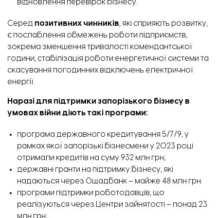
відновлення перевірок бізнесу.
Серед
позитивних чинників
, які сприяють розвитку,
є послаблення обмежень роботи підприємств,
зокрема зменшення тривалості комендантської
години, стабілізація роботи енергетичної системи та
скасування погодинних відключень електричної
енергії.
Наразі для підтримки запорізького бізнесу в
умовах війни діють такі програми:
програма державного кредитування 5/7/9, у
рамках якої запорізькі бізнесмени у 2023 році
отримали кредитів на суму 932 млн грн;
державні гранти на підтримку бізнесу, які
надаються через Ощадбанк – майже 48 млн грн.
програми підтримки роботодавців, що
реалізуються через Центри зайнятості – понад 23
млн грн;