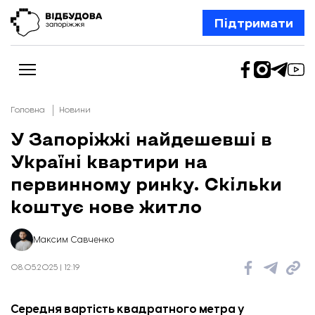
Підтримати
Головна
Новини
У Запоріжжі найдешевші в
Україні квартири на
Новини
Відбудова Запоріжжя
первинному ринку. Скільки
Ексклюзив
Бізнес
коштує нове житло
Шлях додому
Відбудова. Життя
Колонки
Максим Савченко
Про нас
Редакційна політика
08.05.2025 | 12:19
Середня вартість квадратного метра у