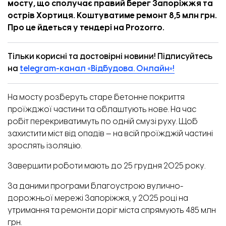
мосту, що сполучає правий берег Запоріжжя та
острів Хортиця. Коштуватиме ремонт 8,5 млн грн.
Про це
йдеться
у тендері на
Prozorro.
Тільки корисні та достовірні новини! Підписуйтесь
на
telegram-канал «Відбудова. Онлайн»!
На мосту розберуть старе бетонне покриття
проїжджої частини та облаштують нове. На час
робіт перекриватимуть по одній смузі руху. Щоб
захистити міст від опадів — на всій проїжджій частині
зрослять ізоляцію.
Завершити роботи мають до 25 грудня 2025 року.
За
даними
програми благоустрою вулично-
дорожньої мережі Запоріжжя, у 2025 році на
утримання та ремонти доріг міста спрямують 485 млн
грн.