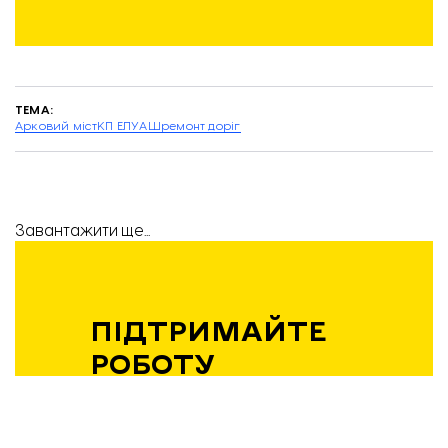
ТЕМА:
Арковий міст
КП ЕЛУАШ
ремонт доріг
Середня ціна найдешевшої квартири на первинці. Інфографіка: Лун
Завантажити ще...
ПІДТРИМАЙТЕ
РОБОТУ
КОМАНДИ
«ВІДБУДОВИ.