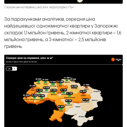
Середні ціни на первинці, ціна за м². Інфографіка: Лун
За підрахунками аналітиків, середня ціна
найдешевшої однокімнатної квартири у Запоріжжі
складає 1,1 мільйон гривень, 2-кімнатної квартири – 1,6
мільйона гривень, а 3-кімнатної – 2,5 мільйонів
гривень.