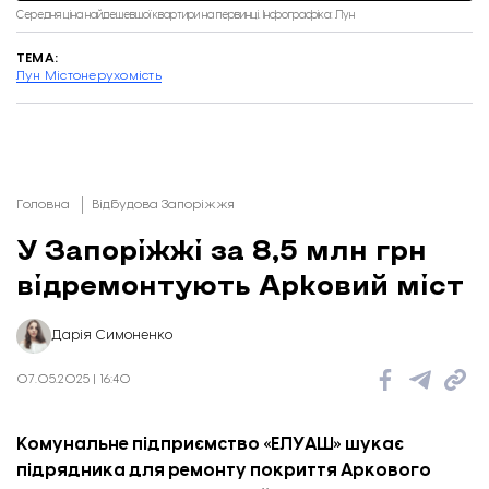
Середня ціна найдешевшої квартири на первинці. Інфографіка: Лун
ТЕМА:
Лун Місто
нерухомість
Головна
Відбудова Запоріжжя
У Запоріжжі за 8,5 млн грн
відремонтують Арковий міст
Дарія Симоненко
07.05.2025 | 16:40
Комунальне підприємство «ЕЛУАШ» шукає
підрядника для ремонту покриття Аркового