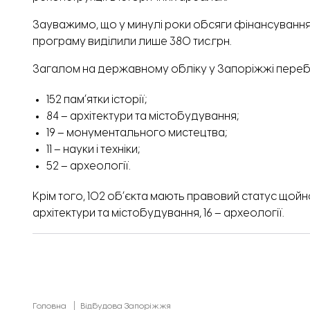
Зауважимо, що у минулі роки обсяги фінансування
програму виділили лише 380 тис.грн.
Загалом на державному обліку у Запоріжжі пере
152 памʼятки історії;
84 – архітектури та містобудування;
19 – монументального мистецтва;
11 – науки і техніки;
52 – археології.
Крім того, 102 обʼєкта мають правовий статус щойно
архітектури та містобудування, 16 – археології.
Головна
Відбудова Запоріжжя