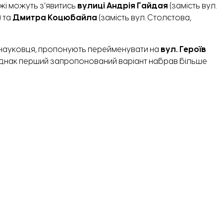
жі можуть з’явитись
вулиці Андрія Гайдая
(замість вул.
) та
Дмитра Коцюбайла
(замість вул. Столєтова,
о науковця, пропонують перейменувати на
вул. Героїв
Однак перший запропонований варіант набрав більше
і частини та присвоїти їм назву
імені Тиграна
ю хочуть вшанувати пам’ять підлітків-партизанів, яких
и вул. Жуковського, яку назвали на честь російського
тську
, як осередок університетської науки та освіти. На
верситети, колективи яких активно наполягали
українськими діячами культури.
Серед них, зокрема,
к, географ та історик Володимир Кубійович,
нський та інші.