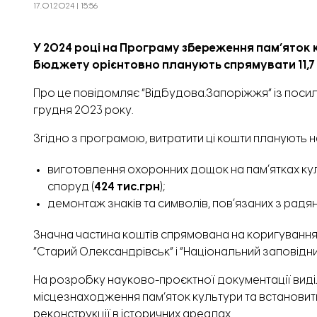
17.01.2024 | 15:56
У 2024 році на Програму збереження пам’яток
бюджету орієнтовно планують спрямувати 11,7 
Про це повідомляє “Відбудова.Запоріжжя” із поси
грудня 2023 року.
Згідно з програмою, витратити ці кошти планують н
виготовлення охоронних дощок на памʼятках ку
споруд (
424 тис.грн
);
демонтаж знаків та символів, повʼязаних з радя
Значна частина коштів спрямована на коригування
“Старий Олександрівськ” і “Національний заповідни
На розробку науково-проєктної документації вид
місцезнаходження пам’яток культури та встановит
реконструкції в історичних ареалах.