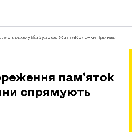
лях додому
Відбудова. Життя
Колонки
Про нас
ереження пам’яток
ини спрямують