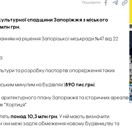
Поширити:
 культурної спадщини Запоріжжя з міського
млн грн.
ланням на
рішення
Запорізької міськради №47 від 22
а:
льтури та розробку паспортів опорядження таких
нським минулим на будівлях (
890 тис.грн
).
 архітектурного плану Запоріжжя та історичних ареалів
к “Хортиця”.
ілять
понад 10,3 млн грн.
У ній мають визначити
и їхні межі задля обмеження новому будівництву та