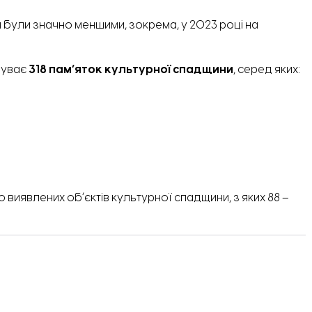
 були значно меншими, зокрема, у 2023 році на
буває
318 пам’яток культурної спадщини
, серед яких:
 виявлених обʼєктів культурної спадщини, з яких 88 –