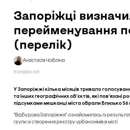
Запоріжці визнач
перейменування п
(перелік)
Анастасія Чобліна
17.01.2024 | 13:17
У Запоріжжі кілька місяців тривало
голосуван
та інших географічних об’єктів, які пов’язані 
підсумками мешканці міста обрали близько 56 
“Відбудова.Запоріжжя”
ознайомилась із результа
групи зі створення реєстру урбанонімів в місті.