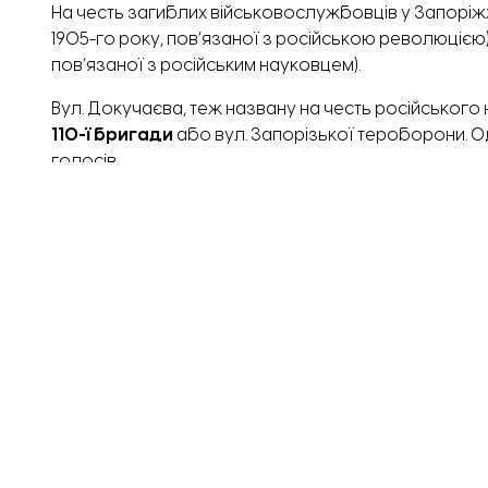
На честь загиблих військовослужбовців у Запоріж
1905-го року, пов’язаної з російською революцією
пов’язаної з російським науковцем).
Вул. Докучаєва, теж названу на честь російськог
110-ї бригади
або вул. Запорізької тероборони. 
голосів.
Натомість вул. Лассаля пропонують розділити на дв
Оганесяна та Микити Ханганова.
Цією ініціативо
російські окупанти вбили у Бердянську.
Серед найбільш впізнаваних вулиць можна виділит
поета. Її хочуть перейменувати на
вул. Університе
зазначеній вулиці знаходиться три найвідоміші уні
підтримати цю пропозицію.
Значна частина нових назв пов’язана із видатними
письменниця Софія Русова, художник Юрій Баранні
художниця Катерина Білокур, етнограф Павло Чуби