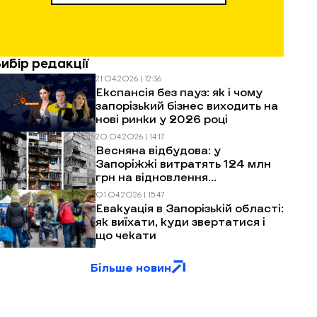
Вибір редакції
21.04.2026 | 12:36
Експансія без пауз: як і чому
запорізький бізнес виходить на
нові ринки у 2026 році
20.04.2026 | 14:17
Весняна відбудова: у
Запоріжжі витратять 124 млн
грн на відновлення
багатоповерхівок після
01.04.2026 | 15:47
обстрілів
Евакуація в Запорізькій області:
як виїхати, куди звертатися і
що чекати
Більше новин