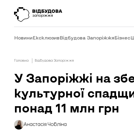
Новини
Ексклюзив
Відбудова Запоріжжя
Бізнес
Ш
Головна
Відбудова Запоріжжя
У Запоріжжі на зб
культурної спадщ
понад 11 млн грн
Анастасія Чобліна