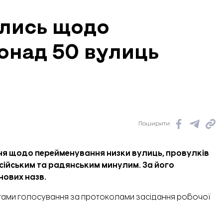
ились щодо
онад 50 вулиць
Поширити:
ня
щодо перейменування низки вулиць, провулків
російським та радянським минулим. За його
нових назв.
тами голосування за протоколами засідання робочої