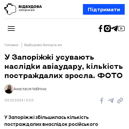
Підтримати
Головна
Відбудова Запоріжжя
У Запоріжжі усувають
наслідки авіаудару, кількість
Новини
Відбудова Запоріжжя
постраждалих зросла. ФОТО
Ексклюзив
Бізнес
Шлях додому
Анастасія Чобліна
Відбудова. Життя
Колонки
02.10.2024 | 11:03
Про нас
Редакційна політика
У Запоріжжі збільшилась кількість
постраждалих внаслідок
російського