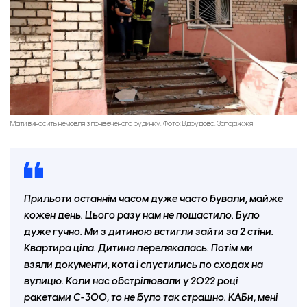
Мати виносить немовля з понівеченого будинку. Фото: Відбудова. Запоріжжя
Прильоти останнім часом дуже часто бували, майже
кожен день. Цього разу нам не пощастило. Було
дуже гучно. Ми з дитиною встигли зайти за 2 стіни.
Квартира ціла. Дитина перелякалась. Потім ми
взяли документи, кота і спустились по сходах на
вулицю. Коли нас обстрілювали у 2022 році
ракетами С-300, то не було так страшно. КАБи, мені