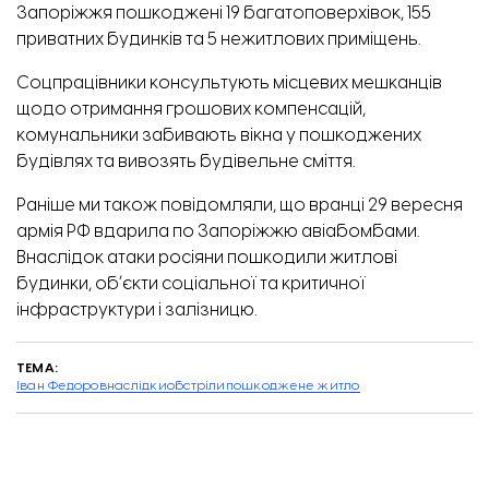
Запоріжжя пошкоджені 19 багатоповерхівок, 155
приватних будинків та 5 нежитлових приміщень.
Соцпрацівники консультують місцевих мешканців
щодо отримання грошових компенсацій,
Так виглядає найбільш пошкоджена сторона будинку після прильоту
комунальники забивають вікна у пошкоджених
будівлях та вивозять будівельне сміття.
Раніше ми також повідомляли, що
вранці 29 вересня
армія РФ вдарила по Запоріжжю авіабомбами.
Внаслідок атаки росіяни пошкодили житлові
будинки, обʼєкти соціальної та критичної
інфраструктури і залізницю.
ТЕМА:
Іван Федоров
наслідки
обстріли
пошкоджене житло
З іншої сторони будинку пошкоджень менше, є вцілілі вікна. Фото: Відбудова. Запоріжжя