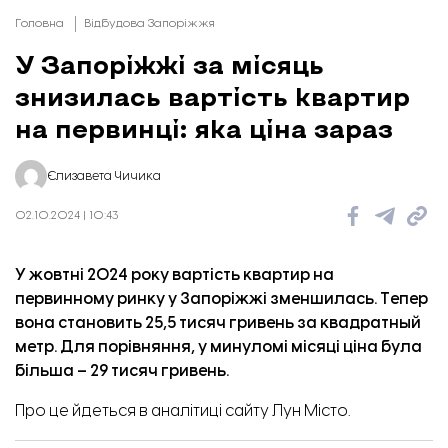
Головна
Відбудова Запоріжжя
У Запоріжжі за місяць
знизилась вартість квартир
на первинці: яка ціна зараз
Єлизавета Чичика
02.10.2024 | 10:43
У жовтні 2024 року вартість квартир на
Будинок огородили сигнальною стрічкою, аби люди не ходили під будівлею
первинному ринку у Запоріжжі зменшилась. Тепер
вона становить 25,5 тисяч гривень за квадратный
метр. Для порівняння, у минуломі місяці ціна була
більша – 29 тисяч гривень.
Про це
йдеться
в аналітиці сайту Лун Місто.