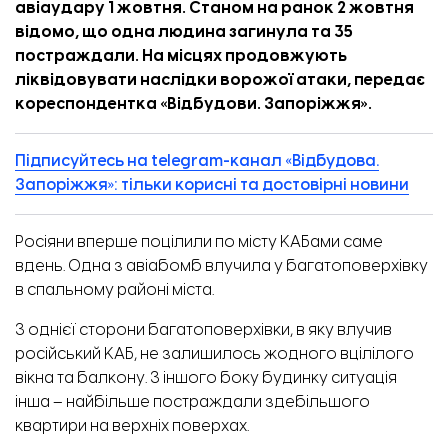
авіаудару 1 жовтня.
Станом на ранок 2 жовтня
відомо, що одна людина загинула та 35
постраждали. На місцях продовжують
ліквідовувати наслідки ворожої атаки, передає
кореспондентка «
Відбудови. Запоріжжя
».
Підписуйтесь на telegram-канал «Відбудова.
Запоріжжя»: тільки корисні та достовірні новини
Росіяни вперше поцілили по місту КАБами саме
вдень. Одна з авіабомб влучила у багатоповерхівку
в спальному районі міста.
З однієї сторони багатоповерхівки, в яку влучив
російський КАБ, не залишилось жодного вцілілого
вікна та балкону. З іншого боку будинку ситуація
інша – найбільше постраждали здебільшого
квартири на верхніх поверхах.