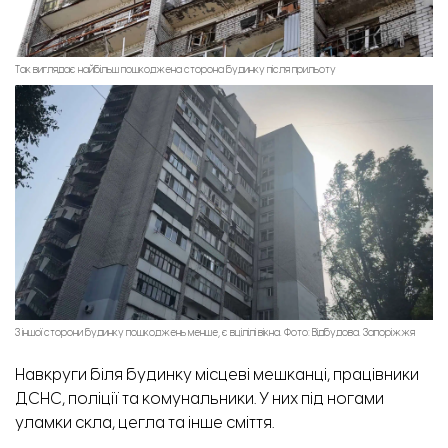
Так виглядає найбільш пошкоджена сторона будинку після прильоту
З іншої сторони будинку пошкоджень менше, є вцілілі вікна. Фото: Відбудова. Запоріжжя
Навкруги біля будинку місцеві мешканці, працівники
ДСНС, поліції та комунальники. У них під ногами
уламки скла, цегла та інше сміття.