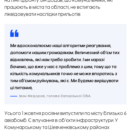
на лінії фронту. Він додав, що комунальники, які
працюють в міста та області, не встигають
ліквідовувати наслідки прильотів.
Ми вдосконалюємо наші алгоритми реагування,
допомоги нашим громадянам. Величезний об’єм тих
відновлень, які нам треба зробити. І ми наразі
бачимо, що вже у нас є проблема з цим, тому що та
кількість комунальників точно не може впоратись з
тим об’ємом руйнувань, які є. Ми будемо вирішувати
ці питання,
Іван Федоров, голова Запорізької ОВА.
Усього 1 жовтня росіяни випустили по місту близько 6
авіабомб. Є влучання в об’єкти інфраструктури. У
Комунарському та Шевченківському районах