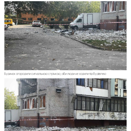
Будинок огородили сигнальною стрічкою, аби люди не ходили під будівлею