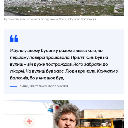
Купа цегли та іншого сміття під будинком. Фото: Відбудова. Запоріжжя
Я була у цьому будинку разом з невісткою, на
першому поверсі працювала. Приліт. Син був на
вулиці – він дуже постраждав, його забрали до
лікарні. На вулиці був хаос. Люди кричали. Кричали з
балконів, бо у них шок був,
Ірина, жителька Запоріжжя.