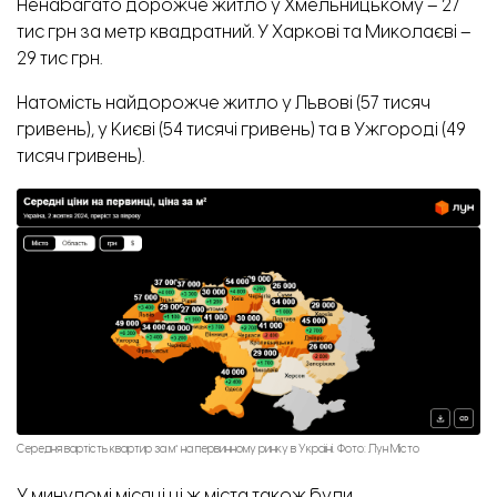
Ненабагато дорожче житло у Хмельницькому – 27
тис грн за метр квадратний. У Харкові та Миколаєві –
29 тис грн.
Натомість найдорожче житло у Львові (57 тисяч
гривень), у Києві (54 тисячі гривень) та в Ужгороді (49
тисяч гривень).
Ірина, жителька Запоріжжя. Фото: Відбудова. Запоріжжя
Середня вартість квартир за м² на первинному ринку в Україні. Фото: Лун Місто
У минуломі місяці ці ж міста також були