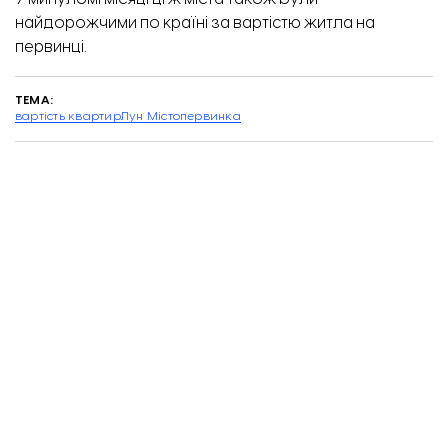
найдорожчими по країні за вартістю житла на
первинці.
ТЕМА:
вартість квартир
Лун Місто
первинка
Завантажити ще...
Мати виносить немовля з понівеченого будинку. Фото: Відбудова. Запоріжжя
ПІДТРИМАЙТЕ
РОБОТУ
КОМАНДИ
«ВІДБУДОВИ.