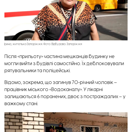
Ірина, жителька Запоріжжя. Фото: Відбудова. Запоріжжя
Після «прильоту» частина мешканців будинку не
могли вийти з будівлі самостійно. Їх деблоковували
рятувальники та поліцейські.
Відомо, зокрема, що загинув 70-річний чоловік –
працівник міського «Водоканалу».
У лікарні
залишаються 6 поранених, д
воє з постраждалих – у
важкому стані.