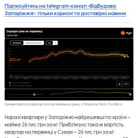
Підписуйтесь на telegram-канал «Відбудова.
Запоріжжя»: тільки корисні та достовірні новини
Купа цегли та іншого сміття під будинком. Фото: Відбудова. Запоріжжя
Динаміка вартості квартир за м² на первинному ринку у Запоріжжі. Фото: Лун Місто
Наразі квартири у Запоріжжі найдешевші по країні –
майже 26 тис. грн за м². Приблизно така ж вартість
квартир на первинці у Сумах – 26 тис. грн за м².