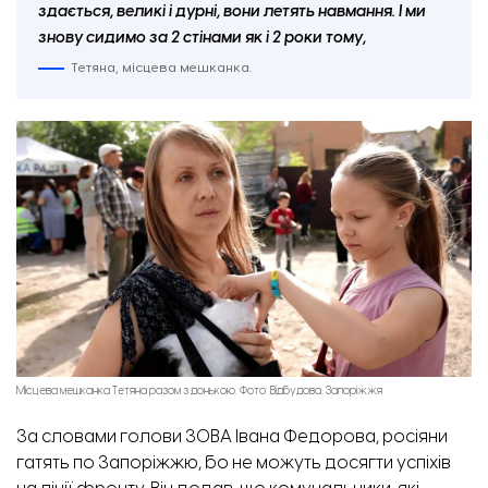
здається, великі і дурні, вони летять навмання. І ми
знову сидимо за 2 стінами як і 2 роки тому,
Тетяна, місцева мешканка.
Місцева мешканка Тетяна разом з донькою. Фото: Відбудова. Запоріжжя
За словами голови ЗОВА Івана Федорова, росіяни
гатять по Запоріжжю, бо не можуть досягти успіхів