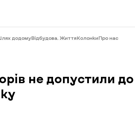
лях додому
Відбудова. Життя
Колонки
Про нас
орів не допустили до
нку