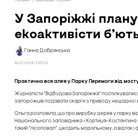
Головна
Відбудова України
У Запоріжжі плану
екоактивісти б’ют
Ганна Добрянська
16.02.2024 | 09:00
Практично вся алея у Парку Перемоги від мосту
Журналісти “
Відбудова.Запоріжжя
” поспілкувалис
запорожців подавати скарги з приводу нещадної 
Ольга розповіла, що про вирубку дерев у парку в
Національного заповідника «Хортиця»
Костянтина
такий “лісоповал”, шкодить моральному, а відтак 