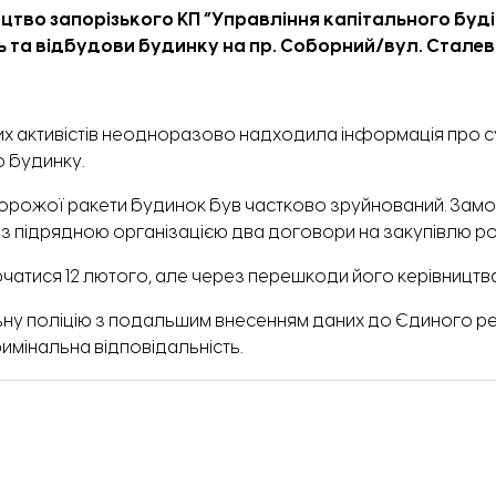
тво запорізького КП “Управління капітального буді
 та відбудови будинку на пр. Соборний/вул. Сталевар
вих активістів неодноразово надходила інформація про 
о будинку.
ворожої ракети будинок був частково зруйнований. Зам
о з підрядною організацією два договори на закупівлю ро
атися 12 лютого, але через перешкоди його керівництв
у поліцію з подальшим внесенням даних до Єдиного ре
мінальна відповідальність.