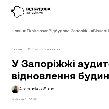
Новини
Ексклюзив
Відбудова Запоріжжя
Бізнес
Ш
Головна
Відбудова Запоріжжя
У Запоріжжі аудит
відновлення буди
Анастасія Чобліна
16.02.2024 | 10:05