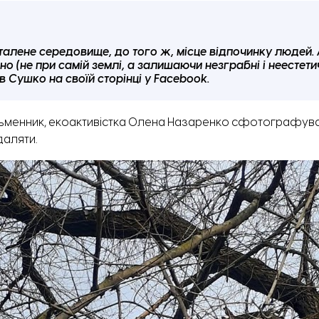
алене середовище, до того ж, місце відпочинку людей. А 
 (не при самій землі, а залишаючи незграбні і неестетичн
 Сушко на своїй сторінці у Facebook.
ьменник, екоактивістка
Олена Назаренко
сфотографувати
даляти.