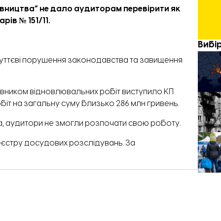
вництва” не дало аудиторам перевірити як
ів № 151/11.
Вибі
суттєві порушення законодавства та завищення
овником відновлювальних робіт виступило КП
біт на загальну суму близько 286 млн гривень.
а, аудитори не змогли розпочати свою роботу.
єстру досудових розслідувань. За