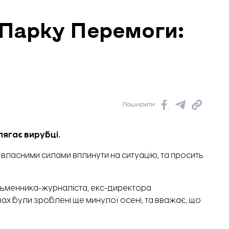
 Парку Перемоги:
Поширити:
длягає вирубці.
власними силами вплинути на ситуацію, та просить
исьменника-журналіста, екс-директора
евах були зроблені ще минулої осені, та вважає, що