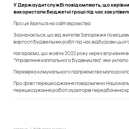
У Держаудитслужбі повідомляють, що керівниц
використали бюджетні гроші під час закупівель
Про це
йдеться
на сайті відомства.
Зазначається, що від жителів Запоріжжя та місце
вартості будівельних робіт під час відбудови цьог
Нагадаємо, що жовтні 2022 року через влучання 
“Управління капітального будівництва”, яке уклал
Перевірка комунального підприємства мала розпоч
Про факт перешкоджання повідомлено Національн
перешкоджання роботі аудиторів передбачена кри