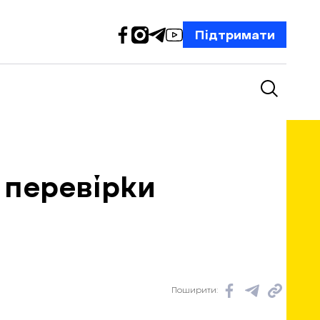
Підтримати
 перевірки
Поширити: