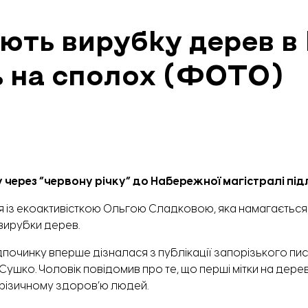
ють вирубку дерев в
ь на сполох (ФОТО)
 через “червону річку” до Набережної магістралі пі
я із екоактивісткою Ольгою Сладковою, яка намагається 
вирубки дерев.
ідпочинку вперше дізналася з публікації запорізького п
 Сушко
. Чоловік повідомив про те, що перші мітки на дер
і фізичному здоров’ю людей.