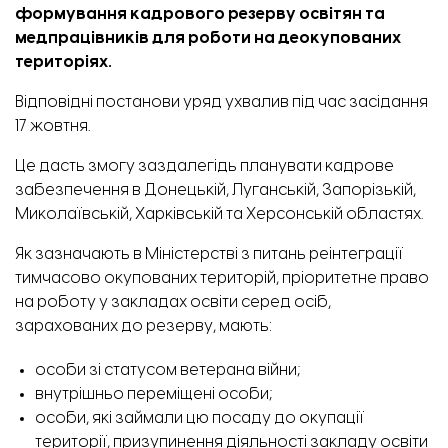
формування кадрового резерву освітян та
медпрацівників для роботи на деокупованих
територіях.
Відповідні постанови уряд ухвалив під час засідання
17 жовтня.
Це дасть змогу заздалегідь планувати кадрове
забезпечення в Донецькій, Луганській, Запорізькій,
Миколаївській, Харківській та Херсонській областях.
Як
зазначають
в Міністерстві з питань реінтеграції
тимчасово окупованих територій, пріоритетне право
на роботу у закладах освіти серед осіб,
зарахованих до резерву, мають:
особи зі статусом ветерана війни;
внутрішньо переміщені особи;
особи, які займали цю посаду до окупації
території, призупинення діяльності закладу освіти