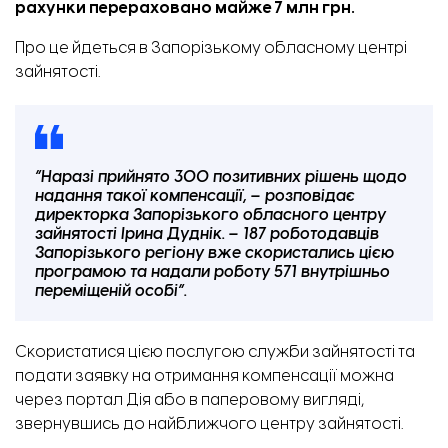
рахунки перераховано майже 7 млн грн.
Про це
йдеться
в Запорізькому обласному центрі
зайнятості.
“Наразі прийнято 300 позитивних рішень щодо
надання такої компенсації, – розповідає
директорка Запорізького обласного центру
зайнятості Ірина Дуднік. – 187 роботодавців
Запорізького регіону вже скористались цією
програмою та надали роботу 571 внутрішньо
переміщеній особі”.
Скористатися цією послугою служби зайнятості та
подати заявку на отримання компенсації можна
через
портал Дія
або в паперовому вигляді,
звернувшись до
найближчого центру зайнятості.