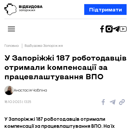
Підтримати
Головна
Відбудова Запоріжжя
У Запоріжжі 187 роботодавців
отримали компенсації за
Новини
Відбудова Запоріжжя
працевлаштування ВПО
Ексклюзив
Бізнес
Шлях додому
Анастасія Чобліна
Відбудова. Життя
Колонки
18.10.2023 | 13:25
Про нас
Редакційна політика
У Запоріжжі 187 роботодавців отримали
компенсації за працевлаштування ВПО. На їх