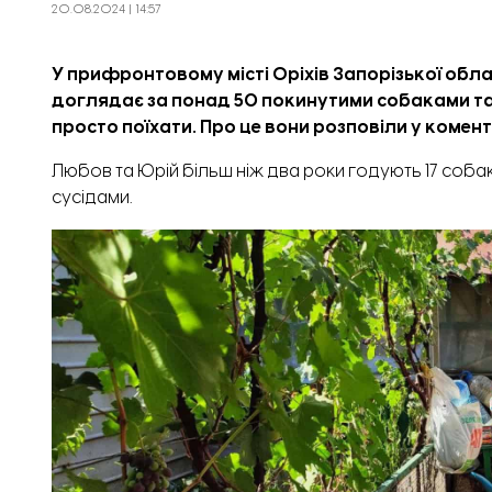
20.08.2024 | 14:57
У прифронтовому місті Оріхів Запорізької обл
доглядає за понад 50 покинутими собаками та 
просто поїхати. Про це вони розповіли у
комент
Любов та Юрій більш ніж два роки годують 17 собак й
сусідами.