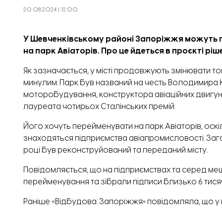
20.08.2024 | 12:00
У Шевченківському районі Запоріжжя можуть пе
на парк Авіаторів. Про це йдеться в
проєкті ріш
Як зазначається, у місті продовжують змінювати то
минулим. Парк був названий на честь Володимира 
моторобудування, конструктора авіаційних двигун
лауреата чотирьох Сталінських премій.
Його хочуть перейменувати на парк Авіаторів, оскіль
знаходяться підприємства авіапромисловості. Зага
році був реконструйований та переданий місту.
Повідомляється, що на підприємствах та серед м
перейменування та зібрали підписи близько 6 тися
Раніше «Відбудова. Запоріжжя» повідомляла, що у 
провулків.
Також у Запоріжжі
перейменували вули