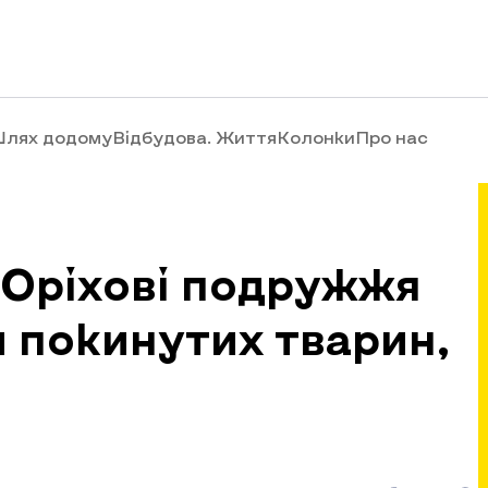
лях додому
Відбудова. Життя
Колонки
Про нас
Оріхові подружжя
и покинутих тварин,