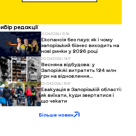
Вибір редакції
21.04.2026 | 12:36
Експансія без пауз: як і чому
запорізький бізнес виходить на
нові ринки у 2026 році
20.04.2026 | 14:17
Весняна відбудова: у
Запоріжжі витратять 124 млн
грн на відновлення
багатоповерхівок після
01.04.2026 | 15:47
обстрілів
Евакуація в Запорізькій області:
як виїхати, куди звертатися і
що чекати
Більше новин