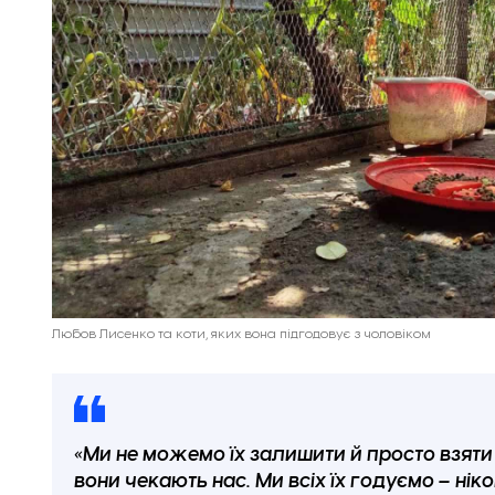
Любов Лисенко та коти, яких вона підгодовує з чоловіком
«Ми не можемо їх залишити й просто взяти п
вони чекають нас. Ми всіх їх годуємо – нік