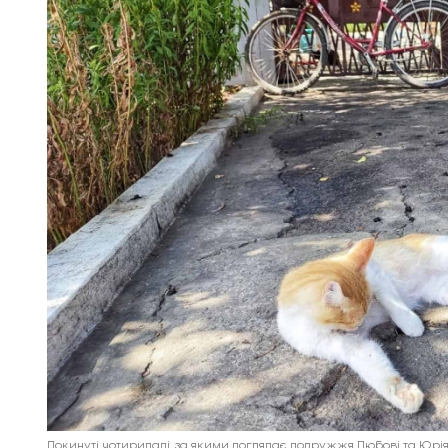
Покинуті чотирилапі, за якими доглядає подружжя Любові та Юрія