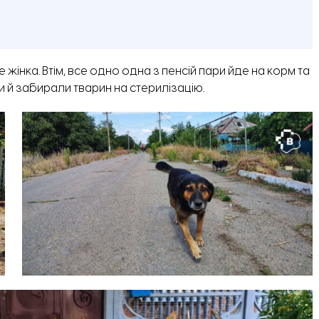
інка. Втім, все одно одна з пенсій пари йде на корм та
ли й забирали тварин на стерилізацію.