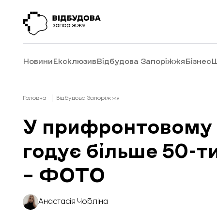
Новини
Ексклюзив
Відбудова Запоріжжя
Бізнес
Ш
Головна
Відбудова Запоріжжя
У прифронтовому 
годує більше 50-т
– ФОТО
Анастасія Чобліна