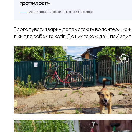
трапилося»
мешканка Оріхова Любов Лисенко
Прогодувати тварин допомагають волонтери, каже ж
ліки для собак та котів. До них також двічі приїзди