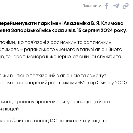
Поширити:
рейменувати парк імені Академіка В. Я. Климова
ення
Запорізької міськради від 15 серпня 2024 року.
поніми, що повʼязані з російським та радянським
Климова – радянського ученого в галузі авіаційного
ів, генерал-майора інженерно-авіаційної служби та
ки він тісно пов’язаний з авіацією та саме тут
лом він закладений робітниками «Мотор Січ», а у 2007
ешканців району провели опитування щодо його
ч людей.
місті зʼявилось
понад 140 нових назв вулиць та
цю Гагаріна
на честь Дмитра Донцова.