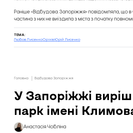
Раніше «Відбудова. Запоріжжя» повідомляла, що
в
частина з них не виїздила з міста з початку повном
ТЕМА:
Любов Лисенко
Оріхів
Юрій Лисенко
Головна
Відбудова Запоріжжя
У Запоріжжі вирі
парк імені Климов
Анастасія Чобліна