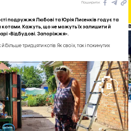
Поширити:
асті подружжя Любові та Юрія Лисенків годує та
котами. Кажуть, що не можуть їх залишити й
арі
«
Відбудові. Запоріжжя
».
 більше тридцяти котів. Як своїх, так і покинутих