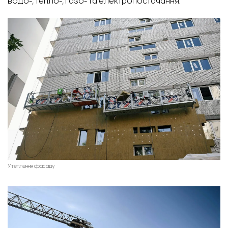
водо-, тепло-, газо- та електропостачання.
Утеплення фасаду