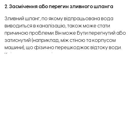
2. Засмічення або перегин зливного шланга
Зливний шланг, по якому відпрацьована вода
виводиться в каналізацію, також може стати
причиною проблеми. Він може бути перегнутий або
затиснутий (наприклад, між стіною та корпусом
Відбудова багатоповерхівки на Запорізькій 2-А. Фото: Агенство відновлення
машини), що фізично перешкоджає відтоку води.
Крім того, всередині шланга з часом можуть
накопичуватися відкладення з мийних засобів, жиру
та дрібного сміття, утворюючи пробку.
3. Несправність зливного насоса (помпи)
Зливний насос – це серце системи зливу. Якщо насос
несправний, він просто не може відкачувати воду.
Несправність може проявлятися по-різному:
Заблокована крильчатка:
Дрібні предмети (ті ж
монети, ґудзики, кісточки від бюстгальтера), які