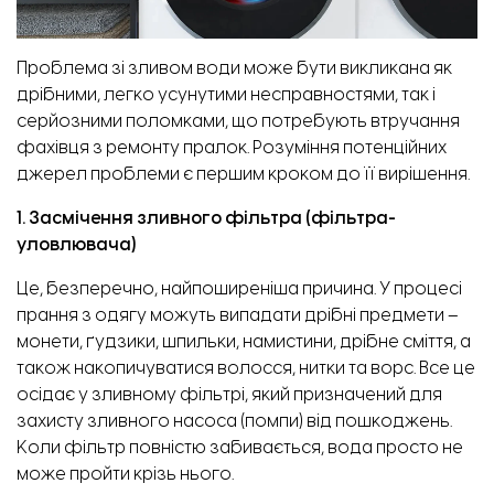
Проблема зі зливом води може бути викликана як
дрібними, легко усунутими несправностями, так і
серйозними поломками, що потребують втручання
фахівця з
ремонту пралок
. Розуміння потенційних
джерел проблеми є першим кроком до її вирішення.
1. Засмічення зливного фільтра (фільтра-
уловлювача)
Це, безперечно, найпоширеніша причина. У процесі
Проведення комунікацій
прання з одягу можуть випадати дрібні предмети –
монети, ґудзики, шпильки, намистини, дрібне сміття, а
також накопичуватися волосся, нитки та ворс. Все це
осідає у зливному фільтрі, який призначений для
захисту зливного насоса (помпи) від пошкоджень.
Коли фільтр повністю забивається, вода просто не
може пройти крізь нього.