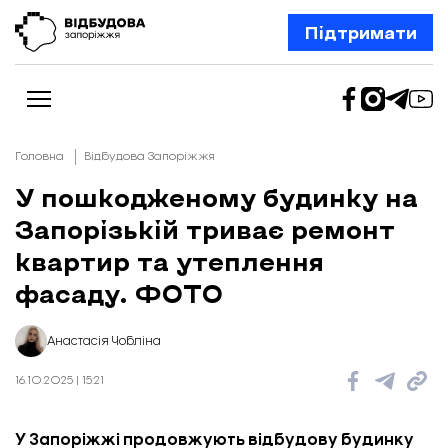
Підтримати
Головна
Відбудова Запоріжжя
У пошкодженому будинку на
Запорізькій триває ремонт
Новини
Відбудова Запоріжжя
квартир та утеплення
Ексклюзив
Бізнес
фасаду. ФОТО
Шлях додому
Відбудова. Життя
Колонки
Анастасія Чобліна
Про нас
Редакційна політика
16.10.2025 | 15:21
У Запоріжжі продовжують відбудову будинку