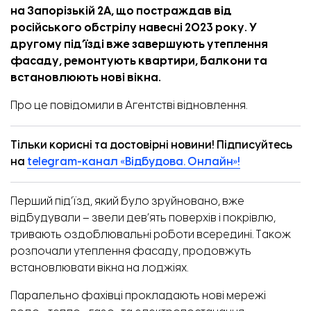
на Запорізькій 2А, що постраждав від
російського обстрілу навесні 2023 року. У
другому під’їзді вже завершують утеплення
фасаду, ремонтують квартири, балкони та
встановлюють нові вікна.
Про це
повідомили
в Агентстві відновлення.
Тільки корисні та достовірні новини! Підписуйтесь
на
telegram-канал «Відбудова. Онлайн»!
Перший під’їзд, який було зруйновано, вже
відбудували – звели дев’ять поверхів і покрівлю,
тривають оздоблювальні роботи всередині. Також
розпочали утеплення фасаду, продовжуть
встановлювати вікна на лоджіях.
Паралельно фахівці прокладають нові мережі