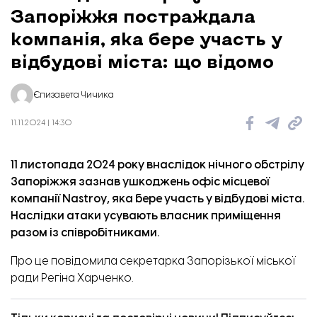
Запоріжжя постраждала
компанія, яка бере участь у
відбудові міста: що відомо
Єлизавета Чичика
11.11.2024 | 14:30
11 листопада 2024 року внаслідок нічного обстрілу
Запоріжжя зазнав ушкоджень офіс місцевої
компанії Nastroy, яка бере участь у відбудові міста.
Наслідки атаки усувають власник приміщення
разом із співробітниками.
Про це
повідомила
секретарка Запорізької міської
ради Регіна Харченко.