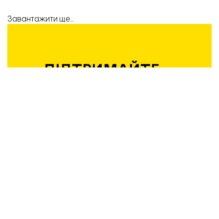
Завантажити ще...
ПІДТРИМАЙТЕ
РОБОТУ
КОМАНДИ
«ВІДБУДОВИ.
ЗАПОРІЖЖЯ»!
Підтримати
Вибір редакції
21.04.2026 | 12:36