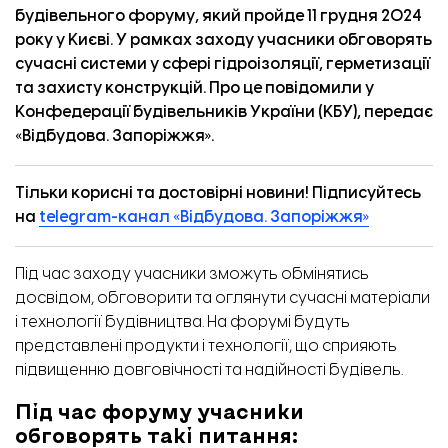
будівельного форуму, який пройде 11 грудня 2024
року у Києві. У рамках заходу учасники обговорять
сучасні системи у сфері гідроізоляції, герметизації
та захисту конструкцій. Про це повідомили у
Конфедерації будівельників України (КБУ), передає
«
Відбудова. Запоріжжя
».
Тільки корисні та достовірні новини! Підписуйтесь
на
telegram-канал «Відбудова. Запоріжжя»
Під час заходу учасники зможуть обмінятись
досвідом, обговорити та оглянути сучасні матеріали
і технології будівництва. На форумі будуть
представлені продукти і технології, що сприяють
підвищенню довговічності та надійності будівель.
Під час форуму учасники
обговорять такі питання: