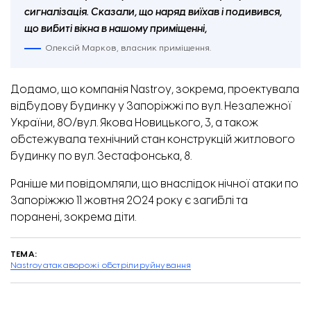
сигналізація. Сказали, що наряд виїхав і подивився,
що вибиті вікна в нашому приміщенні,
Олексій Марков, власник приміщення.
Додамо, що компанія Nastroy, зокрема,
проектувала
відбудову будинку у Запоріжжі по вул. Незалежної
України, 80/вул. Якова Новицького, 3, а також
обстежувала
технічний стан конструкцій житлового
будинку по вул. Зестафонська, 8.
Раніше ми повідомляли, що
внаслідок нічної атаки по
Запоріжжю 11 жовтня 2024 року є загиблі та
поранені, зокрема діти.
ТЕМА:
Nastroy
атака
ворожі обстріли
руйнування