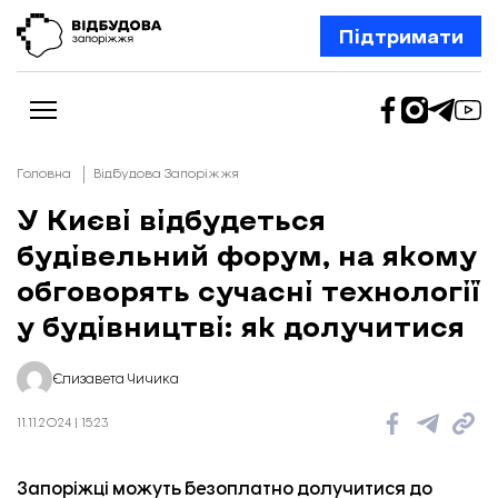
Підтримати
Головна
Відбудова Запоріжжя
У Києві відбудеться
будівельний форум, на якому
Новини
Відбудова Запоріжжя
обговорять сучасні технології
Ексклюзив
Бізнес
у будівництві: як долучитися
Шлях додому
Відбудова. Життя
Колонки
Єлизавета Чичика
Про нас
Редакційна політика
11.11.2024 | 15:23
Запоріжці можуть безоплатно долучитися до