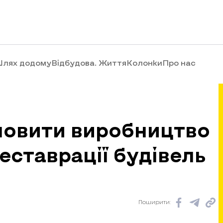
лях додому
Відбудова. Життя
Колонки
Про нас
дновити виробництво
еставрації будівель
Поширити: