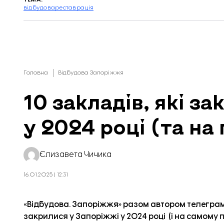
відбудова
реставрація
Головна
Відбудова Запоріжжя
10 закладів, які з
у 2024 році (та на
Єлизавета Чичика
16.01.2025 | 12:31
«
Відбудова. Запоріжжя
» разом автором
телеграм
закрилися у Запоріжжі у 2024 році (і на самому п