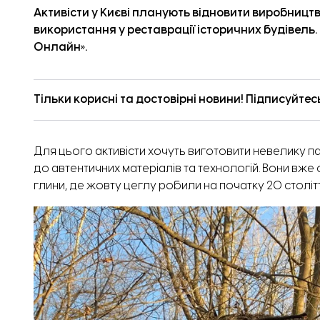
Активісти у Києві планують відновити виробництв
використання у реставрації історичних будівель.
Онлайн».
Тільки корисні та достовірні новини! Підписуйтес
Для цього активісти хочуть виготовити невелику п
до автентичних матеріалів та технологій. Вони вж
глини, де жовту цеглу робили на початку 20 столітт