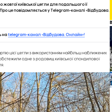
о жовтої київської цегли для подальшого її
 Про це повідомляється у
Telegram-каналі «Відбудова.
ь на
telegram-канал «Відбудова. Онлайн»!
артію цієї цегли з використанням найбільш наближених
е обстежили одне з родовищ київської спондилової
я.