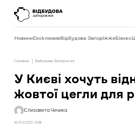
Новини
Ексклюзив
Відбудова Запоріжжя
Бізнес
Ш
Головна
Відбудова Запоріжжя
У Києві хочуть ві
жовтої цегли для р
Єлизавета Чичика
16.01.2025 | 13:58