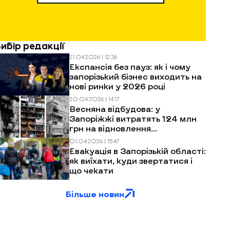
Вибір редакції
21.04.2026 | 12:36
Експансія без пауз: як і чому
запорізький бізнес виходить на
нові ринки у 2026 році
20.04.2026 | 14:17
Весняна відбудова: у
Запоріжжі витратять 124 млн
грн на відновлення
багатоповерхівок після
01.04.2026 | 15:47
обстрілів
Евакуація в Запорізькій області:
як виїхати, куди звертатися і
що чекати
Більше новин