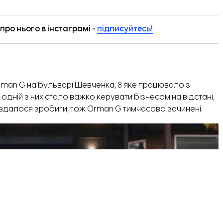
ро нього в інстаграмі -
підписуйтесь!
rman G
на бульварі Шевченка, 8 яке працювало з
одній з них стало важко керувати бізнесом на відстані,
 вдалося зробити, тож Orman G тимчасово зачинені.