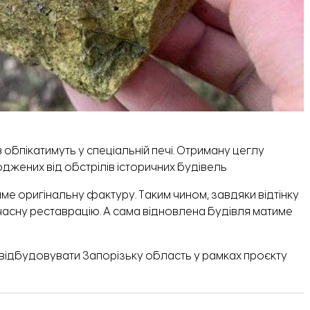
в обпікатимуть у спеціальній печі. Отриману цеглу
жених від обстрілів історичних будівель
име оригінальну фактуру. Таким чином, завдяки відтінку
асну реставрацію. А сама відновлена будівля матиме
відбудовувати Запорізьку область у рамках проєкту