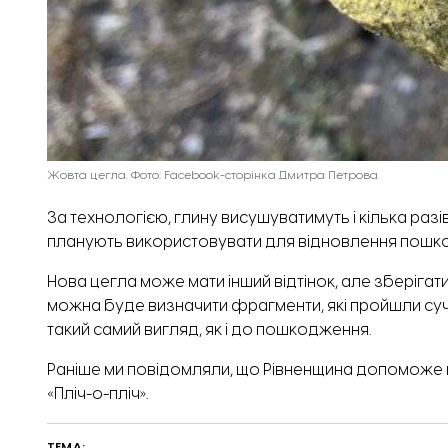
Жовта цегла. Фото: Facebook-сторінка Дмитра Петрова.
За технологією, глину висушуватимуть і кілька разі
планують використовувати для відновлення пошкод
Нова цегла може мати інший відтінок, але зберігат
можна буде визначити фрагменти, які пройшли суч
такий самий вигляд, як і до пошкодження.
Раніше ми повідомляли, що Рівненщина допоможе 
«Пліч-о-пліч»
.
ТЕМА: