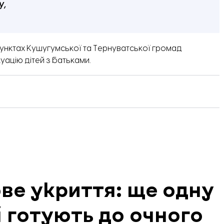
у,
пунктах Кушугумської та Тернуватської громад
уацію дітей
з батьками.
нове укриття: ще одну
 готують до очного