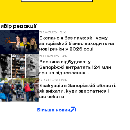
Вибір редакції
21.04.2026 | 12:36
Експансія без пауз: як і чому
запорізький бізнес виходить на
нові ринки у 2026 році
20.04.2026 | 14:17
Весняна відбудова: у
Запоріжжі витратять 124 млн
грн на відновлення
багатоповерхівок після
01.04.2026 | 15:47
обстрілів
Евакуація в Запорізькій області:
як виїхати, куди звертатися і
що чекати
Більше новин