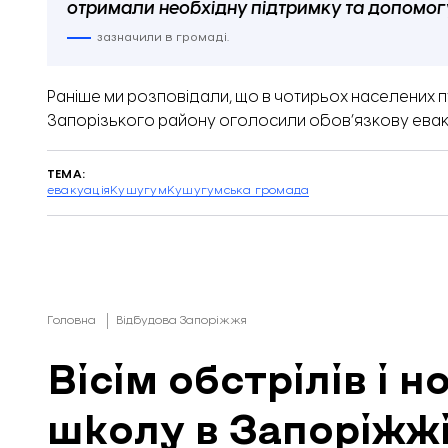
отримали необхідну підтримку та допомог
зазначили в громаді.
Раніше ми розповідали, що в чотирьох населених 
Запорізького району оголосили
обов’язкову евак
ТЕМА:
евакуація
Кушугум
Кушугумська громада
Головна
Відбудова Запоріжжя
Вісім обстрілів і 
школу в Запоріжжі