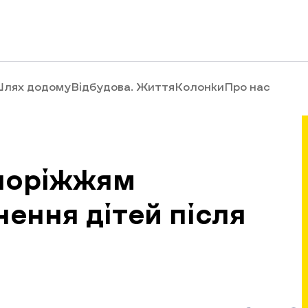
лях додому
Відбудова. Життя
Колонки
Про нас
апоріжжям
ення дітей після