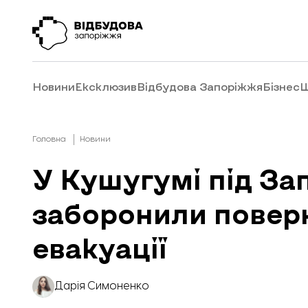
Новини
Ексклюзив
Відбудова Запоріжжя
Бізнес
Ш
Головна
Новини
У Кушугумі під З
заборонили поверн
евакуації
Дарія Симоненко