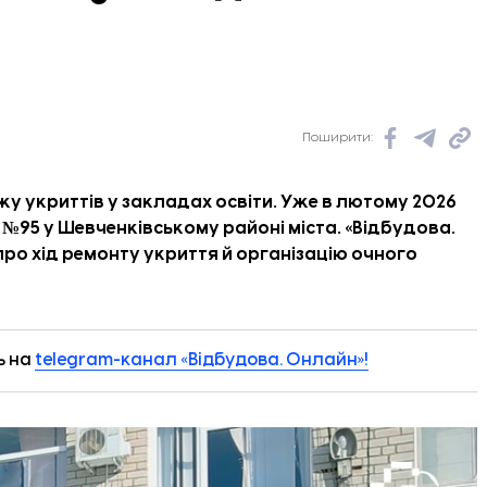
Поширити:
 укриттів у закладах освіти. Уже в лютому 2026
 №95 у Шевченківському районі міста. «
Відбудова.
 про хід ремонту укриття й організацію очного
ь на
telegram-канал «Відбудова. Онлайн»!