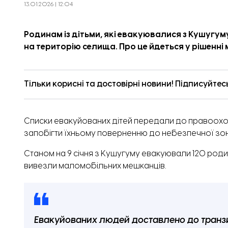
13.01.2026 | 12:04
Родинам із дітьми, які евакуювалися з Кушугу
на територію селища. Про це йдеться у
рішенні
м
Тільки корисні та достовірні новини! Підписуйтес
Списки евакуйованих дітей передали до правоохо
запобігти їхньому поверненню до небезпечної зон
Станом на 9 січня з Кушугуму евакуювали 120 родин
вивезли маломобільних мешканців.
Евакуйованих людей доставлено до транзит