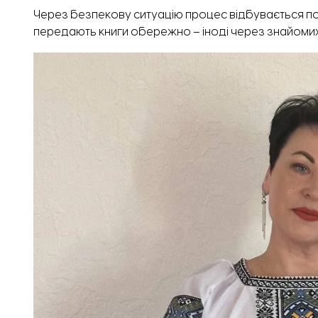
Через безпекову ситуацію процес відбувається по
передають книги обережно – іноді через знайомих і