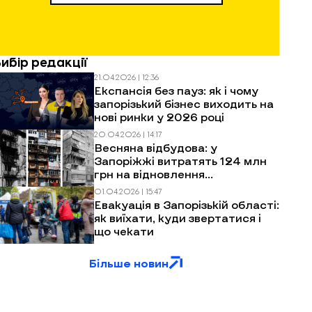
Вибір редакції
21.04.2026 | 12:36
Експансія без пауз: як і чому
запорізький бізнес виходить на
нові ринки у 2026 році
20.04.2026 | 14:17
Весняна відбудова: у
Запоріжжі витратять 124 млн
грн на відновлення
багатоповерхівок після
01.04.2026 | 15:47
обстрілів
Евакуація в Запорізькій області:
як виїхати, куди звертатися і
що чекати
Більше новин