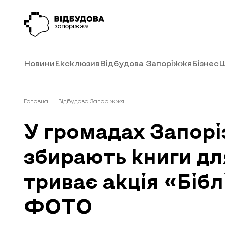
Новини
Ексклюзив
Відбудова Запоріжжя
Бізнес
Ш
Головна
Відбудова Запоріжжя
У громадах Запорі
збирають книги для
триває акція «Бібл
ФОТО