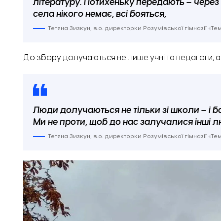
літературу. Потихеньку передають – через т
села нікого немає, всі бояться,
Тетяна Зизкун, в.о. директорки Розумівської гімназії «Т
До збору долучаються не лише учні та педагоги, а 
Люди долучаються не тільки зі школи – і б
Ми не проти, щоб до нас залучалися інші 
Тетяна Зизкун, в.о. директорки Розумівської гімназії «Т