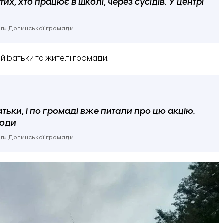
их, хто працює в школі, через сусідів. У центрі
емп» Долинської громади.
й батьки та жителі громади.
атьки, і по громаді вже питали про цю акцію.
люди
емп» Долинської громади.