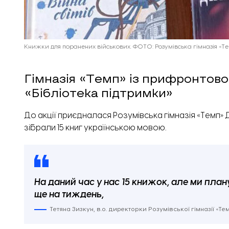
Книжки для поранених військових. ФОТО: Розумівська гімназія «Т
Гімназія «Темп» із прифронтово
«Бібліотека підтримки»
До акції приєдналася Розумівська гімназія «Темп»
зібрали 15 книг українською мовою.
На даний час у нас 15 книжок, але ми пла
ще на тиждень,
Тетяна Зизкун, в.о. директорки Розумівської гімназії «Т