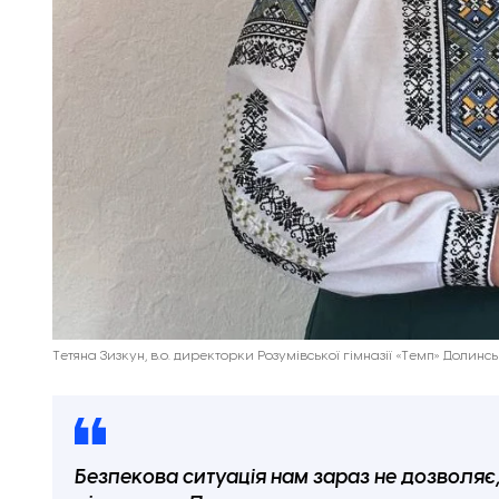
Тетяна Зизкун, в.о. директорки Розумівської гімназії «Темп» Доли
Безпекова ситуація нам зараз не дозволя