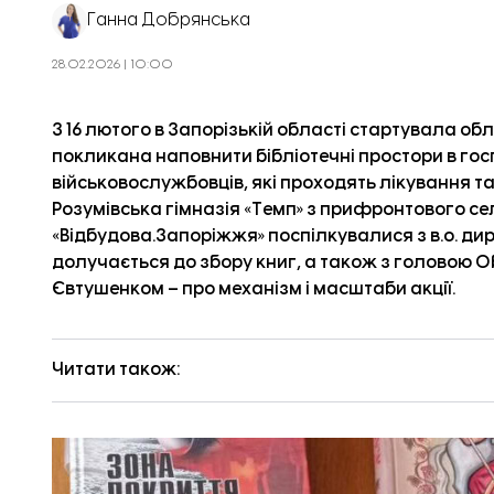
Ганна Добрянська
28.02.2026 | 10:00
З 16 лютого в Запорізькій області стартувала обл
покликана наповнити бібліотечні простори в го
військовослужбовців, які проходять лікування та
Розумівська гімназія «Темп» з прифронтового се
«Відбудова.Запоріжжя» поспілкувалися з в.о. дир
долучається до збору книг, а також з головою
Євтушенком – про механізм і масштаби акції.
Читати також: