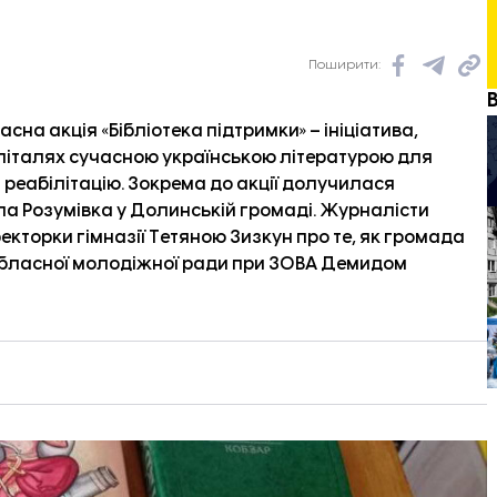
Поширити:
асна акція «Бібліотека підтримки» – ініціатива,
спіталях сучасною українською літературою для
 реабілітацію. Зокрема до акції долучилася
ла Розумівка у Долинській громаді. Журналісти
екторки гімназії Тетяною Зизкун про те, як громада
 Обласної молодіжної ради при ЗОВА Демидом