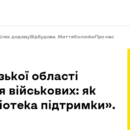
лях додому
Відбудова. Життя
Колонки
Про нас
зької області
 військових: як
іотека підтримки».