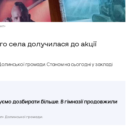
емп»
го села долучилася до акції
 Долинської громади. Станом на сьогодні у закладі
нуємо дозбирати більше. В гімназії продовжили
емп» Долинської громади.