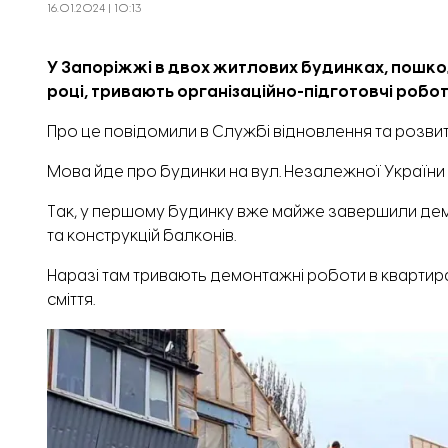
16.01.2024 | 10:13
У Запоріжжі в двох житлових будинках, пошкод
році, тривають організаційно-підготовчі робот
Про це
повідомили
в Службі відновлення та розвит
Мова йде про будинки на вул. Незалежної України 6
Так, у першому будинку вже майже завершили демо
та конструкцій балконів.
Наразі там тривають демонтажні роботи в квартирах
сміття.