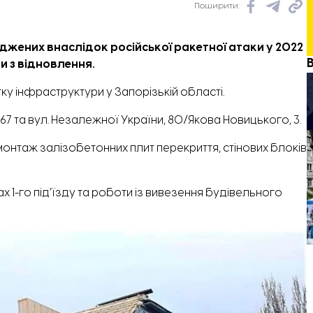
Поширити:
жених внаслідок російської ракетної атаки у 2022
и з відновлення.
ку інфраструктури у Запорізькій області.
7 та вул. Незалежної України, 80/Якова Новицького, 3.
нтаж залізобетонних плит перекриття, стінових блоків
 1-го під’їзду та роботи із вивезення будівельного