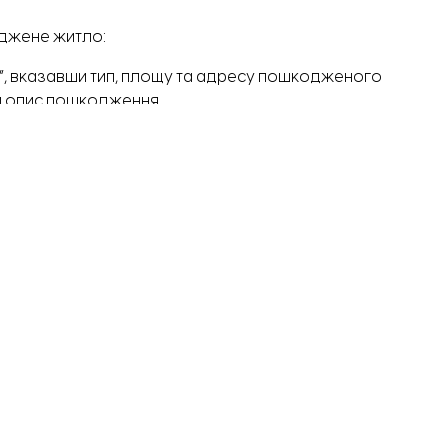
оджене житло:
я”, вказавши тип, площу та адресу пошкодженого
о й опис пошкодження.
банків-учасників програми.
симальний термін розгляду заяв становить 30 днів.
уми компенсації комісією місцевої влади.
шкодженого та зруйнованого майна.
слід витратити протягом 12 місяців з моменту отримання.
джет.