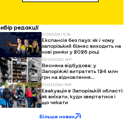
Вибір редакції
21.04.2026 | 12:36
Експансія без пауз: як і чому
запорізький бізнес виходить на
нові ринки у 2026 році
20.04.2026 | 14:17
Весняна відбудова: у
Запоріжжі витратять 124 млн
грн на відновлення
багатоповерхівок після
01.04.2026 | 15:47
обстрілів
Евакуація в Запорізькій області:
як виїхати, куди звертатися і
що чекати
Більше новин