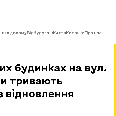
лях додому
Відбудова. Життя
Колонки
Про нас
х будинках на вул.
ни тривають
з відновлення