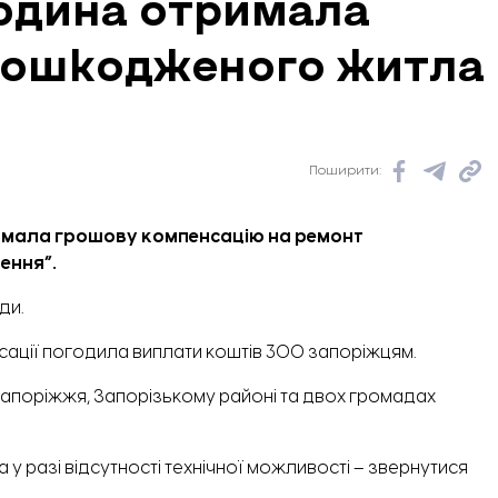
людина отримала
пошкодженого житла
Поширити:
римала грошову компенсацію на ремонт
ення”.
ди.
сації погодила виплати коштів 300 запоріжцям.
Запоріжжя, Запорізькому районі та двох громадах
а у разі відсутності технічної можливості – звернутися