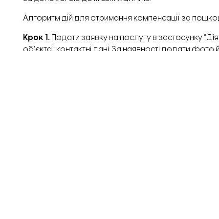
Алгоритм дій для отримання компенсації за пошк
Крок 1.
Подати заявку на послугу в застосунку “Ді
об’єкта і контактні дані. За наявності додати фот
Крок 2.
Відкрити рахунок єВідновлення в одному з 
Крок 3.
Подати заявку на виплату через “Дію”. Мак
Крок 4.
Дозволити огляд майна для встановлення с
Крок 5.
Дочекатися внесення рішення в Реєстр по
Крок 6.
Отримати гроші на картку єВідновлення. Їх 
В іншому випадку залишок повернеться в держбю
Завантажити ще...