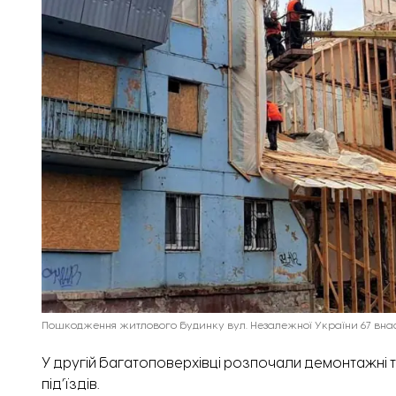
Пошкодження житлового будинку вул. Незалежної України 67 внасл
У другій багатоповерхівці розпочали демонтажні т
під’їздів.