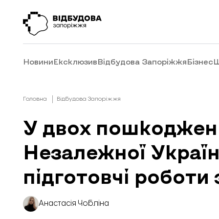
Новини
Ексклюзив
Відбудова Запоріжжя
Бізнес
Ш
Головна
Відбудова Запоріжжя
У двох пошкоджени
Незалежної Украї
підготовчі роботи 
Анастасія Чобліна