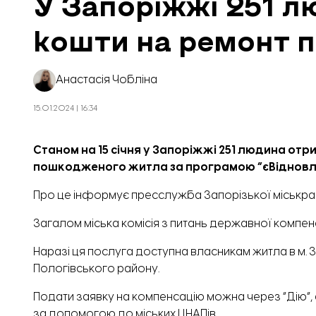
У Запоріжжі 251 
кошти на ремонт 
Анастасія Чобліна
15.01.2024 | 16:34
Станом на 15 січня у Запоріжжі 251 людина от
пошкодженого житла за програмою “єВідновл
Про це
інформує
пресслужба Запорізької міськра
Загалом міська комісія з питань державної компен
Наразі ця послуга доступна власникам житла в м. 
Пологівського району.
Подати заявку на компенсацію можна через
“Дію”,
за допомогою до міських ЦНАПів.