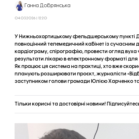
Ганна Добрянська
04.03.2026 | 12:20
У Нижньохортицькому фельдшерському пункті Д
повноцінний телемедичний кабінет із сучасним 
кардіограму, спірографію, провести огляд вуха 
результати лікарю в електронному форматі для 
Як працює ця система на практиці, хто вже скор
планують розширювати проєкт, журналісти «
Від
заступником голови громади Юлією Харченко та
Тільки корисні та достовірні новини! Підписуйтес