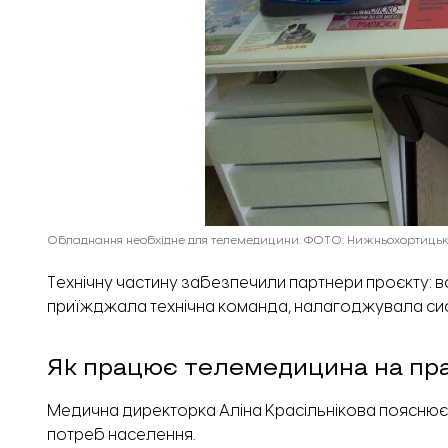
Обладнання необхідне для телемедицини. ФОТО: Нижньохортицьк
Технічну частину забезпечили партнери проєкту: в
приїжджала технічна команда, налагоджувала сис
Як працює телемедицина на пра
Медична директорка Аліна Красільнікова пояснює:
потреб населення.