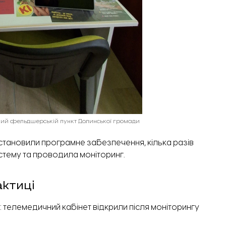
ий фельдшерській пункт Долинської громади
становили програмне забезпечення, кілька разів
тему та проводила моніторинг.
ктиці
 телемедичний кабінет відкрили після моніторингу