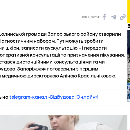
Поширити:
олинської громади Запорізького району створили
діагностичним набором. Тут можуть зробити
чи шкіри, записати аускультацію – і передати
оперативної консультації та призначення лікування.
истався дистанційними консультаціями та чи
будова. Запоріжжя
» поговорили з першим
 медичною директоркою Аліною Красільніковою.
ь на
telegram-канал «Відбудова. Онлайн»!