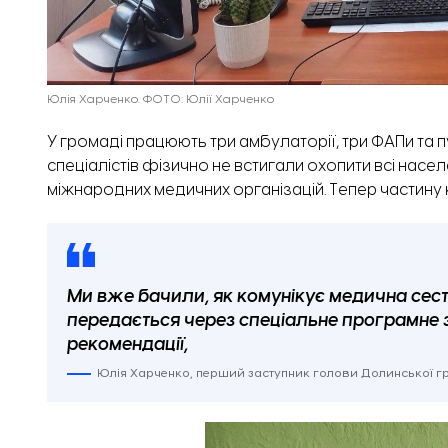
Юлія Харченко. ФОТО: Юлії Харченко
У громаді працюють три амбулаторії, три ФАПи та пу
спеціалістів фізично не встигали охопити всі насел
міжнародних медичних організацій. Тепер частину
Ми вже бачили, як комунікує медична сестр
передається через спеціальне програмне 
рекомендації,
Юлія Харченко, перший заступник голови Долинської г