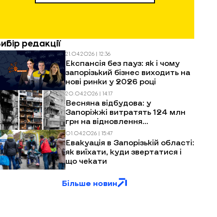
Вибір редакції
21.04.2026 | 12:36
Експансія без пауз: як і чому
запорізький бізнес виходить на
нові ринки у 2026 році
20.04.2026 | 14:17
Весняна відбудова: у
Запоріжжі витратять 124 млн
грн на відновлення
багатоповерхівок після
01.04.2026 | 15:47
обстрілів
Евакуація в Запорізькій області:
як виїхати, куди звертатися і
що чекати
Більше новин