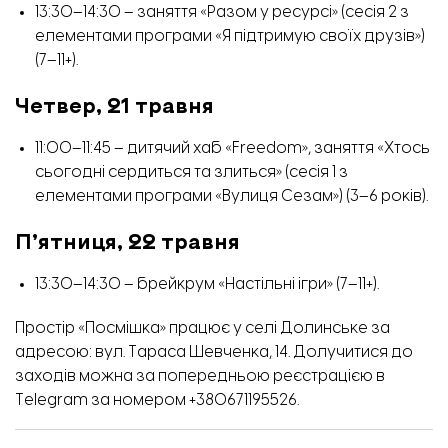
13:30–14:30 – заняття «Разом у ресурсі» (сесія 2 з
елементами програми «Я підтримую своїх друзів»)
(7–11+).
Четвер, 21 травня
11:00–11:45 – дитячий хаб «Freedom», заняття «Хтось
сьогодні сердиться та злиться» (сесія 1 з
елементами програми «Вулиця Сезам») (3–6 років).
П’ятниця, 22 травня
13:30–14:30 – брейкрум «Настільні ігри» (7–11+).
Простір «Посмішка» працює у селі Долинське за
адресою: вул. Тараса Шевченка, 14. Долучитися до
заходів можна за попередньою реєстрацією в
Telegram за номером +380671195526.