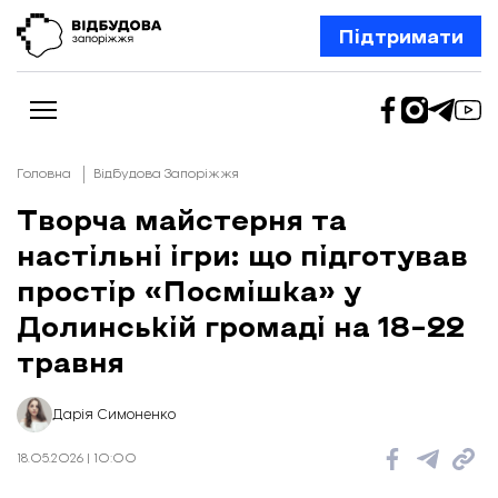
Підтримати
Головна
Відбудова Запоріжжя
Творча майстерня та
настільні ігри: що підготував
Новини
Відбудова Запоріжжя
простір «Посмішка» у
Ексклюзив
Бізнес
Долинській громаді на 18–22
Шлях додому
травня
Відбудова. Життя
Колонки
Про нас
Редакційна політика
Дарія Симоненко
18.05.2026 | 10:00