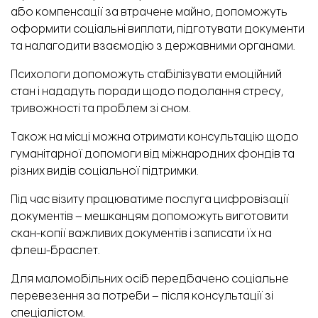
або компенсації за втрачене майно, допоможуть
оформити соціальні виплати, підготувати документи
та налагодити взаємодію з державними органами.
Психологи допоможуть стабілізувати емоційний
стан і нададуть поради щодо подолання стресу,
тривожності та проблем зі сном.
Одне з творчих занять для дітей. Фото: простір «Посмішка»
Також на місці можна отримати консультацію щодо
гуманітарної допомоги від міжнародних фондів та
різних видів соціальної підтримки.
Під час візиту працюватиме послуга цифровізації
документів – мешканцям допоможуть виготовити
скан-копії важливих документів і записати їх на
флеш-браслет.
Для маломобільних осіб передбачено соціальне
перевезення за потреби – після консультації зі
спеціалістом.