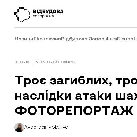
Новини
Ексклюзив
Відбудова Запоріжжя
Бізнес
Ш
Головна
Відбудова Запоріжжя
Троє загиблих, тр
наслідки атаки ша
ФОТОРЕПОРТАЖ
Анастасія Чобліна