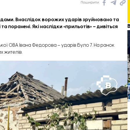
Поширити:
ахедами. Внаслідок ворожих ударів зруйновано та
а поранені. Які наслідки «прильотів» – дивіться
ої ОВА Івана Федорова – ударів було 7. На ранок
х жителів.