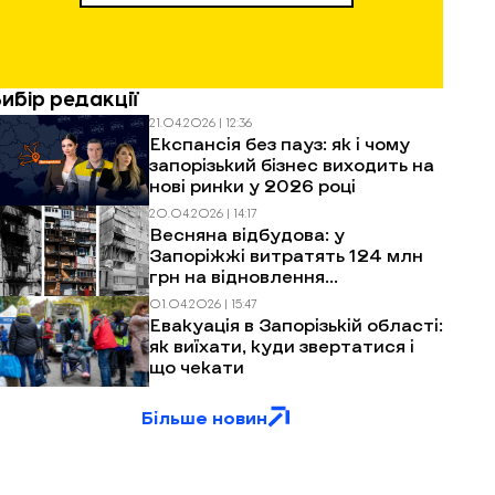
Вибір редакції
21.04.2026 | 12:36
Експансія без пауз: як і чому
запорізький бізнес виходить на
нові ринки у 2026 році
20.04.2026 | 14:17
Весняна відбудова: у
Запоріжжі витратять 124 млн
грн на відновлення
багатоповерхівок після
01.04.2026 | 15:47
обстрілів
Евакуація в Запорізькій області:
як виїхати, куди звертатися і
що чекати
Більше новин