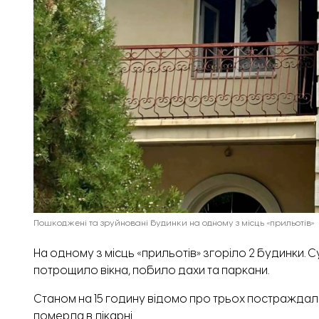
Пошкоджені та зруйновані будинки на одному з місць «прильотів»
На одному з місць «прильотів» згоріло 2 будинки.
потрощило вікна, побило дахи та паркани.
Станом на 15 годину відомо про трьох постраждалих
померла в лікарні.