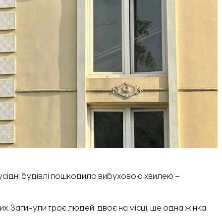
 Сусідні будівлі пошкодило вибуховою хвилею –
. Загинули троє людей: двоє на місці, ще одна жінка