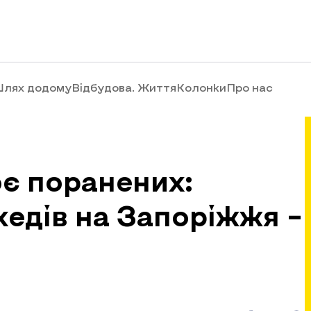
лях додому
Відбудова. Життя
Колонки
Про нас
оє поранених:
хедів на Запоріжжя –