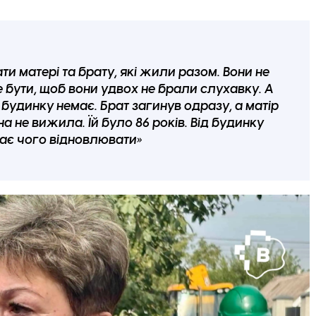
и матері та брату, які жили разом. Вони не
 бути, щоб вони удвох не брали слухавку. А
 будинку немає. Брат загинув одразу, а матір
она не вижила. Їй було 86 років. Від будинку
має чого відновлювати»