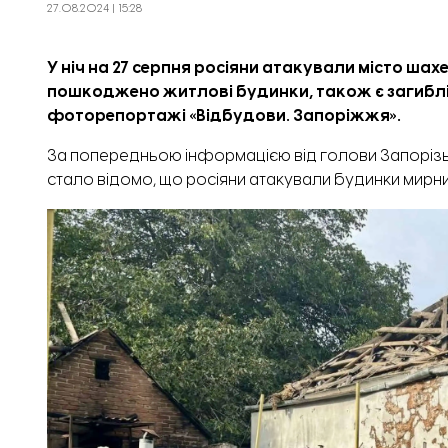
27.08.2024 | 15:28
У ніч на 27 серпня росіяни атакували місто ш
пошкоджено житлові будинки, також є загиблі т
фоторепортажі «
Відбудови. Запоріжжя
».
За попередньою інформацією від голови Запорізьк
стало відомо, що росіяни атакували будинки мирни