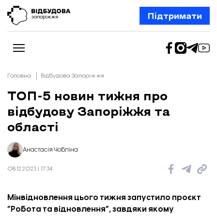
Підтримати
Головна
Відбудова Запоріжжя
ТОП-5 новин тижня про
відбудову Запоріжжя та
Новини
Відбудова Запоріжжя
області
Ексклюзив
Бізнес
Шлях додому
Анастасія Чобліна
Відбудова. Життя
Колонки
08.12.2023 | 17:34
Про нас
Редакційна політика
Мінвідновлення цього тижня запустило проєкт
“Робота та відновлення”, завдяки якому