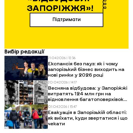
ЗАПОРІЖЖЯ»!
Підтримати
Вибір редакції
21.04.2026 | 12:36
Експансія без пауз: як і чому
запорізький бізнес виходить на
нові ринки у 2026 році
20.04.2026 | 14:17
Весняна відбудова: у Запоріжжі
витратять 124 млн грн на
відновлення багатоповерхівок
після обстрілів
01.04.2026 | 15:47
Евакуація в Запорізькій області:
як виїхати, куди звертатися і що
чекати