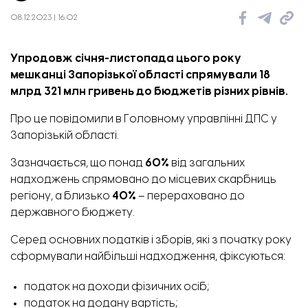
08.12.2023 | 16:02
Упродовж січня-листопада цього року
мешканці Запорізької області спрямували 18
млрд 321 млн гривень до бюджетів різних рівнів.
Про це
повідомили
в Головному управлінні ДПС у
Запорізькій області.
Зазначається, що понад
60%
від загальних
надходжень спрямовано до місцевих скарбниць
регіону, а близько
40%
– перераховано до
державного бюджету.
Серед основних податків і зборів, які з початку року
сформували найбільші надходження, фіксуються:
податок на доходи фізичних осіб;
податок на додану вартість;