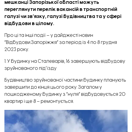
мешканці Запорізької області можуть
переглянути перелік вакансій в транспортній
галузі чи зв’язку, галузі будівництва та у сфері
відбудови в цілому.
Про ці та інші події – у дайджесті новин
“Відбудови.Запоріжжя” за період із 4 по 8 грудня
2023 року.
1. У будинку на Сталеварів, 16 завершують відбудову
зруйнованого під’їзду
Будівництво зруйнованої частини будинку планують
завершити до кінця цього року. Загалом у
пошкодженому будинку з “нуля” відбудовується 20
квартир і ще 8 – ремонтується.