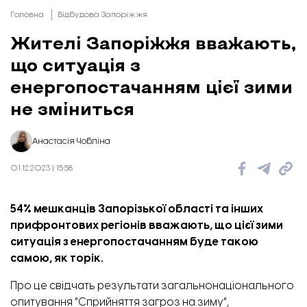
Головна
Відбудова Запоріжжя
Жителі Запоріжжя вважають,
що ситуація з
енергопостачанням цієї зими
не зміниться
Анастасія Чобліна
01.12.2023 | 15:58
54% мешканців Запорізької області та інших
прифронтових регіонів вважають, що цієї зими
ситуація з енергопостачанням буде такою
самою, як торік.
Про це
свідчать
результати загальнонаціонального
опитування “Сприйняття загроз на зиму”,