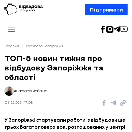
Підтримати
Головна
Відбудова Запоріжжя
ТОП-5 новин тижня про
відбудову Запоріжжя та
Новини
Відбудова Запоріжжя
області
Ексклюзив
Бізнес
Шлях додому
Анастасія Чобліна
Відбудова. Життя
Колонки
01.12.2023 | 17:08
Про нас
Редакційна політика
У Запоріжжі стартували роботи із відбудови ще
трьох багатоповерхівок, розташованих у центрі