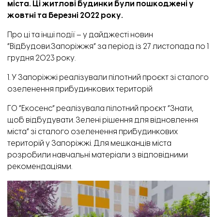
міста. Ці житлові будинки були пошкоджені у
жовтні та березні 2022 року.
Про ці та інші події – у дайджесті новин
“Відбудови.Запоріжжя” за період із 27 листопада по 1
грудня 2023 року.
1. У Запоріжжі реалізували пілотний проєкт зі сталого
озеленення прибудинкових територій
ГО “Екосенс” реалізувала пілотний проєкт “Знати,
щоб відбудувати. Зелені рішення для відновлення
міста” зі сталого озеленення прибудинкових
територій у Запоріжжі. Для мешканців міста
розробили навчальні матеріали з відповідними
рекомендаціями.