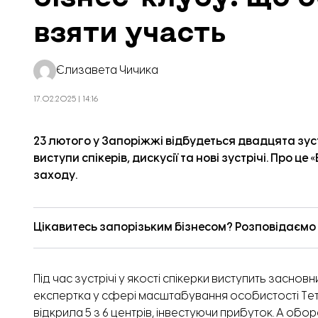
взяти участь
Єлизавета Чичика
17.02.2025 | 14:16
23 лютого у Запоріжжі відбудеться двадцята зуст
виступи спікерів, дискусії та нові зустрічі. Про це «
заходу.
Цікавитесь запорізьким бізнесом? Розповідаємо п
Під час зустрічі у якості спікерки виступить заснов
експертка у сфері масштабування особистості Тет
відкрила 5 з 6 центрів, інвестуючи прибуток. А обо