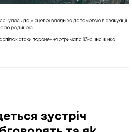
ернулась до місцевої влади за допомогою в евакуації.
своєю родиною.
аслідок атаки поранення отримала 83-річна жінка.
деться зустріч
бговорять та як