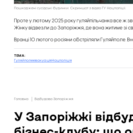
Пошкоджені сусідські будинки. Скриншот з відео ГУ Нацполіції.
Проте у лютому 2025 року гуляйпільчанка все ж зв
Жінку відвезли до Запоріжжя, де вона житиме зі 
Вранці 10 лютого росіяни
обстріляли
Гуляйполе. Вн
ТЕМА:
Гуляйполе
евакуація
Нацполіція
Головна
Відбудова Запоріжжя
У Запоріжжі відбу
бізнес-клубу: що о