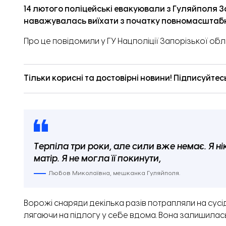
14 лютого поліцейські евакуювали з Гуляйполя За
наважувалась виїхати з початку повномасштаб
Про це
повідомили
у ГУ Нацполіції Запорізької обла
Тільки корисні та достовірні новини! Підписуйтес
Терпіла три роки, але сили вже немає. Я н
матір. Я не могла її покинути,
Любов Миколаївна, мешканка Гуляйполя.
Ворожі снаряди декілька разів потрапляли на сусідс
лягаючи на підлогу у себе вдома. Вона залишилась 