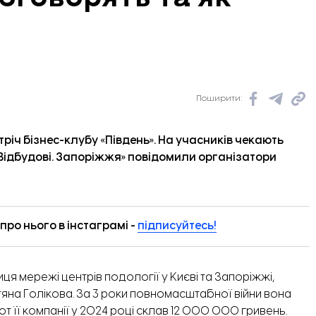
Поширити:
річ бізнес-клубу «Південь». На учасників чекають
Відбудові. Запоріжжя
» повідомили організатори
ро нього в інстаграмі -
підписуйтесь!
ниця мережі центрів подології у Києві та Запоріжжі,
яна Голікова. За 3 роки повномасштабної війни вона
рот її компанії у 2024 році склав 12 000 000 гривень.