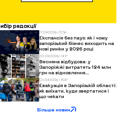
Вибір редакції
21.04.2026 | 12:36
Експансія без пауз: як і чому
запорізький бізнес виходить на
нові ринки у 2026 році
20.04.2026 | 14:17
Весняна відбудова: у
Запоріжжі витратять 124 млн
грн на відновлення
багатоповерхівок після
01.04.2026 | 15:47
обстрілів
Евакуація в Запорізькій області:
як виїхати, куди звертатися і
що чекати
Більше новин