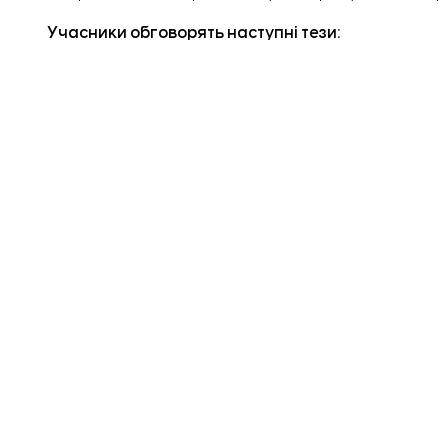
Учасники обговорять наступні тези:
головні страхи підприємців, які зупиняють розвит
як створити ефективну систему управління та к
коли і як правильно масштабуватися;
чи варто створювати франшизу тощо.
Пошкоджені сусідські 