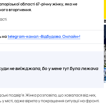
порізької області 67-річну жінку, яка не
ного вторгнення.
сті.
ь на
telegram-канал «Відбудова. Онлайн»!
ікуди не виїжджала, бо у мене тут була лежача
ькі подвір’я. Жінка розповіла, що ховалася від них,
у місті, адже вірила у покращення ситуації на фронті.