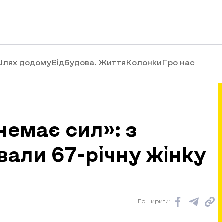
лях додому
Відбудова. Життя
Колонки
Про нас
немає сил»: з
али 67-річну жінку
Поширити: