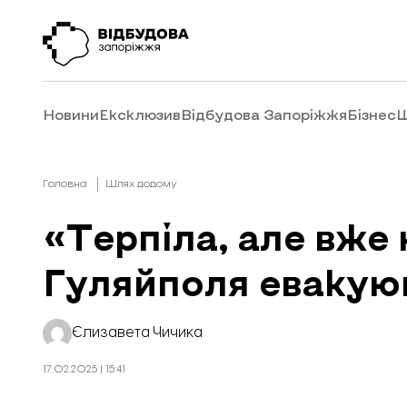
Новини
Ексклюзив
Відбудова Запоріжжя
Бізнес
Ш
Головна
Шлях додому
«Терпіла, але вже 
Гуляйполя евакуюв
Єлизавета Чичика
17.02.2025 | 15:41