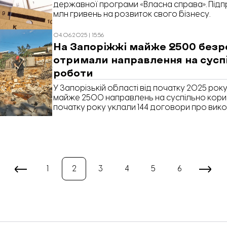
державної програми «Власна справа». Підп
млн гривень на розвиток свого бізнесу.
04.06.2025 | 15:56
На Запоріжжі майже 2500 безр
отримали направлення на сусп
роботи
У Запорізькій області від початку 2025 ро
майже 2500 направлень на суспільно корисн
початку року уклали 144 договори про вико
комунальними підприємствами, громадськи
громадами. Про це повідомили в Запорізь
зайнятості.
1
2
3
4
5
6