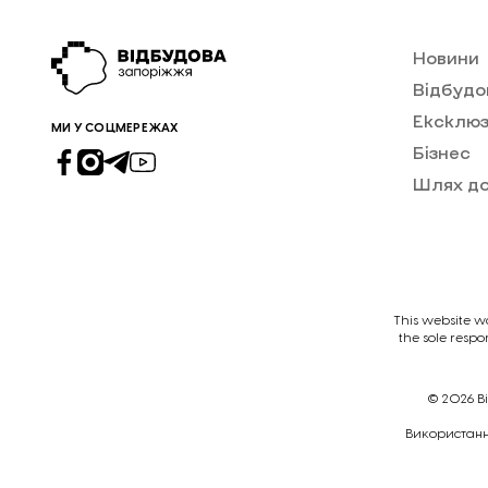
Новини
Відбудо
Ексклюз
МИ У СОЦМЕРЕЖАХ
Бізнес
Шлях д
This website w
the sole respo
© 2026
В
Викориcтання