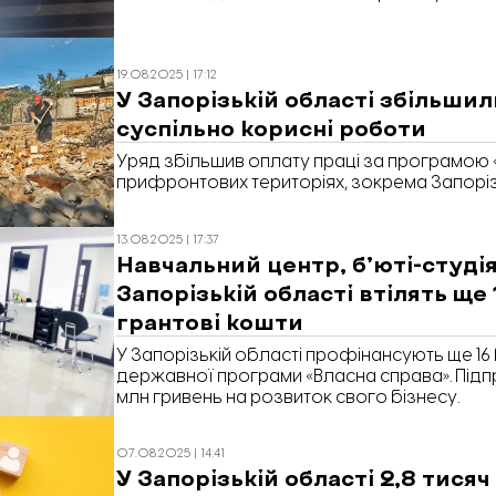
19.08.2025 | 17:12
У Запорізькій області збільшил
суспільно корисні роботи
Уряд збільшив оплату праці за програмою 
прифронтових територіях, зокрема Запорізь
13.08.2025 | 17:37
Навчальний центр, б’юті-студія
Запорізькій області втілять ще 
грантові кошти
У Запорізькій області профінансують ще 16 
державної програми «Власна справа». Підпр
млн гривень на розвиток свого бізнесу.
07.08.2025 | 14:41
У Запорізькій області 2,8 тис