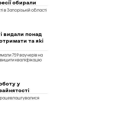
фесії обирали
і в Запорізькій області
і видали понад
 отримати та які
имали 759 ваучерів на
двищити кваліфікацію
оботу у
зайнятості
і працевлаштувалися