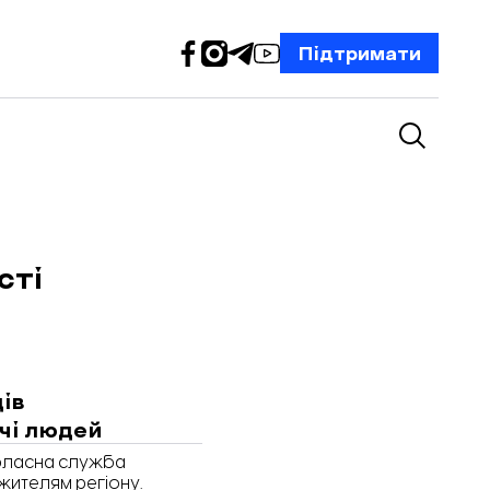
Підтримати
сті
ців
чі людей
обласна служба
жителям регіону.