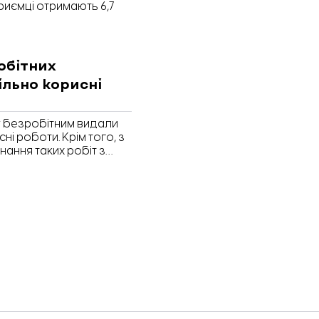
риємці отримають 6,7
обітних
ільно корисні
ку безробітним видали
і роботи. Крім того, з
нання таких робіт з
ми організаціями та
кому обласному центрі