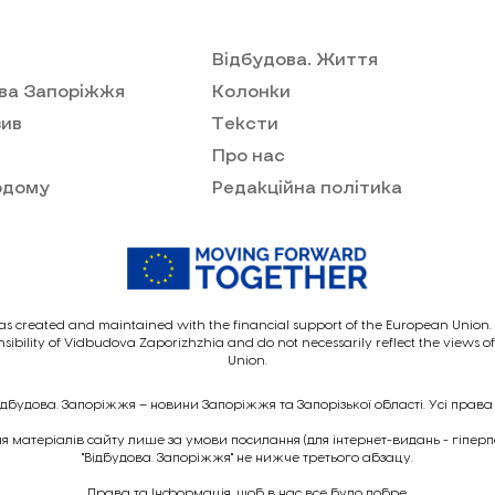
Відбудова. Життя
ва Запоріжжя
Колонки
ив
Тексти
Про нас
одому
Редакційна політика
as created and maintained with the financial support of the European Union. I
nsibility of Vidbudova Zaporizhzhia and do not necessarily reflect the views 
Union.
ідбудова. Запоріжжя – новини Запоріжжя та Запорізької області. Усі права
 матеріалів сайту лише за умови посилання (для інтернет-видань - гіпер
"Відбудова. Запоріжжя" не нижче третього абзацу.
Права та Інформація, щоб в нас все було добре.