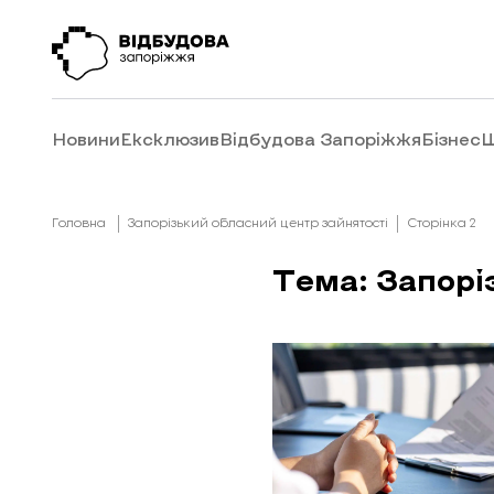
Новини
Ексклюзив
Відбудова Запоріжжя
Бізнес
Ш
Головна
Запорізький обласний центр зайнятості
Сторінка 2
Тема: Запорі