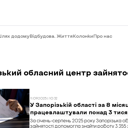
лях додому
Відбудова. Життя
Колонки
Про нас
зький обласний центр зайнято
11.09.2025 | 10:32
У Запорізькій області за 8 міся
працевлаштували понад 3 тися
За січень-серпень 2025 року Запорізька 
зайнятості допомогла знайти роботу 3 355 