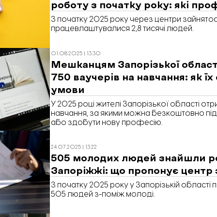
роботу з початку року: які про
З початку 2025 року через центри зайнятост
працевлаштувалися 2,8 тисячі людей.
01.08.2025 | 13:30
Мешканцям Запорізької област
750 ваучерів на навчання: як їх
умови
У 2025 році жителі Запорізької області отр
навчання, за якими можна безкоштовно пі
або здобути нову професію.
24.07.2025 | 13:22
505 молодих людей знайшли р
Запоріжжі: що пропонує центр 
З початку 2025 року у Запорізькій област
505 людей з-поміж молоді.