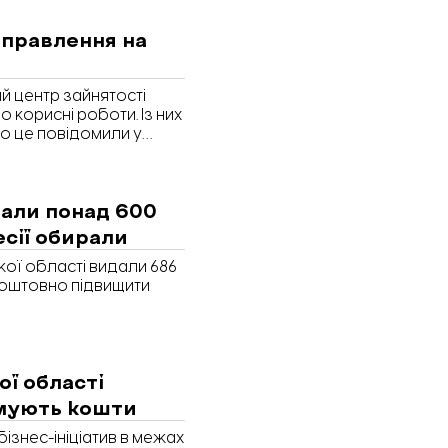
правлення на
й центр зайнятості
 корисні роботи. Із них
ро це повідомили у
дали понад 600
есії обирали
кої області видали 686
коштовно підвищити
ої області
ямують кошти
бізнес-ініціатив в межах