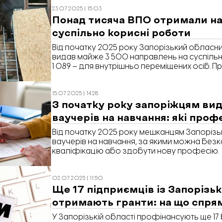
23.07.2025 | 15:03
Понад тисяча ВПО отримали на
суспільно корисні роботи
Від початку 2025 року Запорізький обласни
видав майже 3 500 направлень на суспільно
1 089 – для внутрішньо переміщених осіб. П
пресслужбі центру зайнятості.
15.07.2025 | 14:28
З початку року запоріжцям ви
ваучерів на навчання: які проф
Від початку 2025 року мешканцям Запорізь
ваучерів на навчання, за якими можна без
кваліфікацію або здобути нову професію.
02.07.2025 | 11:50
Ще 17 підприємців із Запорізьк
отримають гранти: на що спр
У Запорізькій області профінансують ще 17 