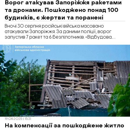
Ворог атакував Запоріжжя ракетами
та дронами. Пошкоджено понад 100
будинків, є жертви та поранені
Вночі 30 серпня російські війська масовано
атакували Запоріжжя. За даними поліції, ворог
запустив 7 ракет та 6 безпілотників. «Відбудова.
Запоріжжя» зібрала все, що відомо про наслідки
атаки.
19.08.2025 | 15:31
На компенсації за пошкоджене житло