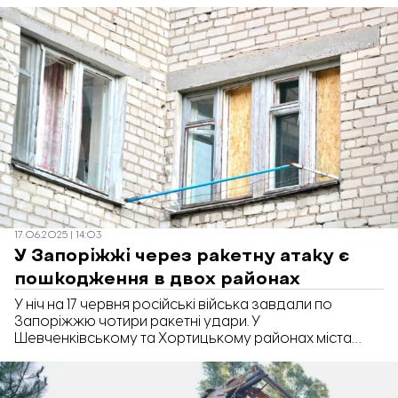
житлові будинки. Про це повідомили в Головному
управлінні поліції у Запорізькій області.
17.06.2025 | 14:03
У Запоріжжі через ракетну атаку є
пошкодження в двох районах
У ніч на 17 червня російські війська завдали по
Запоріжжю чотири ракетні удари. У
Шевченківському та Хортицькому районах міста
зафіксовано пошкодження інфраструктури:
зруйновано 15 багатоповерхівок, нежитлові будівлі
та гаражний кооператив. Люди не постраждали. Про