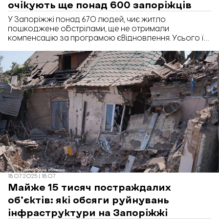
очікують ще понад 600 запоріжців
У Запоріжжі понад 670 людей, чиє житло
пошкоджене обстрілами, ще не отримали
компенсацію за програмою єВідновлення. Усього їм
мають виплатити понад 53 мільйони гривень.
18.07.2025 | 18:07
Майже 15 тисяч постраждалих
об’єктів: які обсяги руйнувань
інфраструктури на Запоріжжі