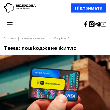
Підтримати
Головна
пошкоджене житло
Сторінка 2
Тема: пошкоджене житло
Новини
Відбудова Запоріжжя
Ексклюзив
Бізнес
Шлях додому
Відбудова. Життя
Колонки
Про нас
Редакційна політика