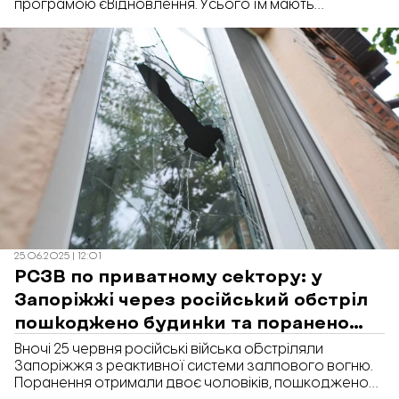
програмою єВідновлення. Усього їм мають
виплатити понад 33 мільйони гривень.
25.06.2025 | 12:01
РСЗВ по приватному сектору: у
Запоріжжі через російський обстріл
пошкоджено будинки та поранено
людей
Вночі 25 червня російські війська обстріляли
Запоріжжя з реактивної системи залпового вогню.
Поранення отримали двоє чоловіків, пошкоджено