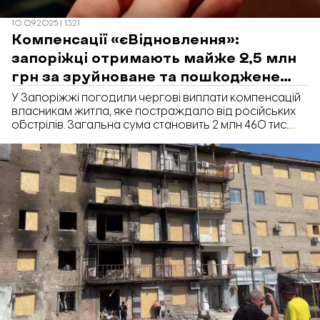
10.09.2025 | 13:21
Компенсації «єВідновлення»:
запоріжці отримають майже 2,5 млн
грн за зруйноване та пошкоджене
житло
У Запоріжжі погодили чергові виплати компенсацій
власникам житла, яке постраждало від російських
обстрілів. Загальна сума становить 2 млн 460 тис.
грн, повідомили в міській раді.