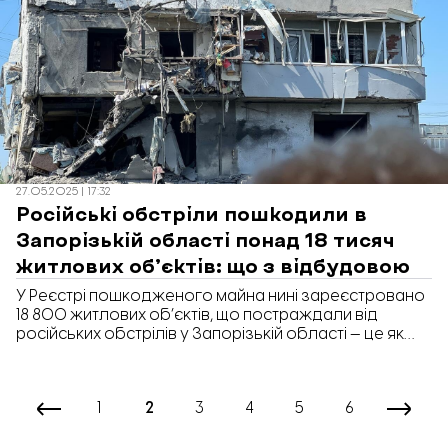
27.05.2025 | 17:32
Російські обстріли пошкодили в
Запорізькій області понад 18 тисяч
житлових об’єктів: що з відбудовою
У Реєстрі пошкодженого майна нині зареєстровано
18 800 житлових об’єктів, що постраждали від
російських обстрілів у Запорізькій області — це як
багатоквартирні, так і приватні будинки. Про це в
ефірі Національного телемарафону розповів
очільник Запорізької обласної військової
1
2
3
4
5
6
адміністрації Іван Федоров.