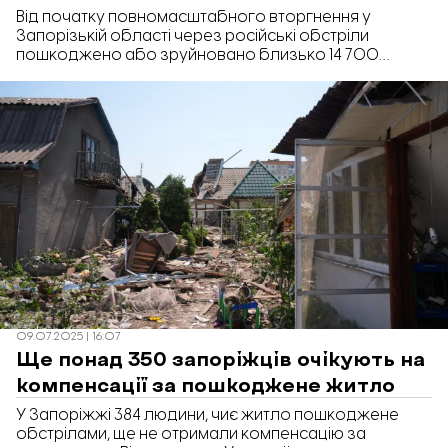
Від початку повномасштабного вторгнення у
Запорізькій області через російські обстріли
пошкоджено або зруйновано близько 14 700
об’єктів інфраструктури. Про це в ефірі
телемарафону «Єдині новини» розповів очільник
Запорізької обласної військової адміністрації Іван
Федоров.
09.07.2025 | 16:07
Ще понад 350 запоріжців очікують на
компенсації за пошкоджене житло
У Запоріжжі 384 людини, чиє житло пошкоджене
обстрілами, ще не отримали компенсацію за