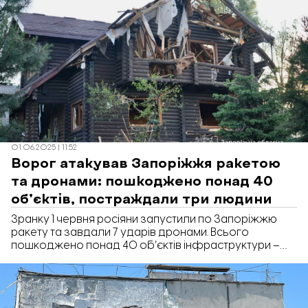
це повідомили в Запорізькій міській раді.
01.06.2025 | 11:52
Ворог атакував Запоріжжя ракетою
та дронами: пошкоджено понад 40
об’єктів, постраждали три людини
Зранку 1 червня росіяни запустили по Запоріжжю
ракету та завдали 7 ударів дронами. Всього
пошкоджено понад 40 об’єктів інфраструктури –
приватні будинки, багатоповерхівки, нежитлові
приміщення та критичний об’єкт. Про це повідомив
очільник Запорізької обласної військової
адміністрації Іван Федоров.