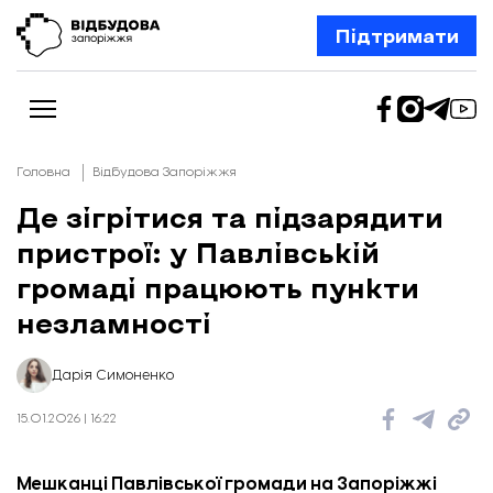
Підтримати
Головна
Відбудова Запоріжжя
Де зігрітися та підзарядити
пристрої: у Павлівській
Новини
Відбудова Запоріжжя
громаді працюють пункти
Ексклюзив
Бізнес
незламності
Шлях додому
Відбудова. Життя
Колонки
Дарія Симоненко
Про нас
Редакційна політика
15.01.2026 | 16:22
Мешканці Павлівської громади на Запоріжжі