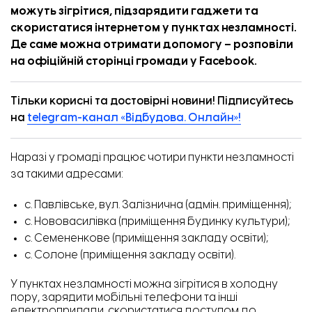
можуть зігрітися, підзарядити гаджети та
скористатися інтернетом у пунктах незламності.
Де саме можна отримати допомогу –
розповіли
на офіційній сторінці громади у Facebook.
Тільки корисні та достовірні новини! Підписуйтесь
на
telegram-канал «Відбудова. Онлайн»!
Наразі у громаді працює чотири пункти незламності
за такими адресами:
с. Павлівське, вул. Залізнична (адмін. приміщення);
с. Нововасилівка (приміщення будинку культури);
с. Семененкове (приміщення закладу освіти);
с. Солоне (приміщення закладу освіти).
У пунктах незламності можна зігрітися в холодну
пору, зарядити мобільні телефони та інші
електроприлади, скористатися доступом до