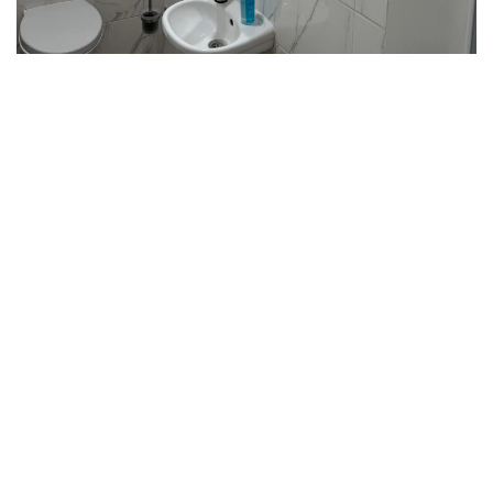
Відремонтований санвузол. Фото: