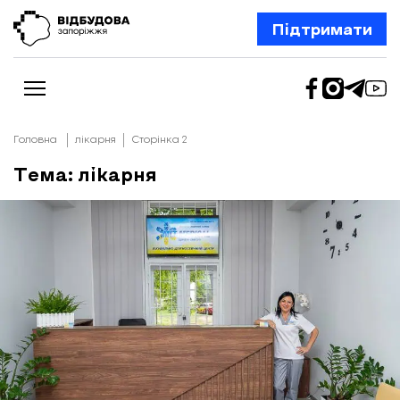
Підтримати
Головна
лікарня
Сторінка 2
Тема: лікарня
Новини
Відбудова Запоріжжя
Ексклюзив
Бізнес
Шлях додому
Відбудова. Життя
Колонки
Про нас
Редакційна політика