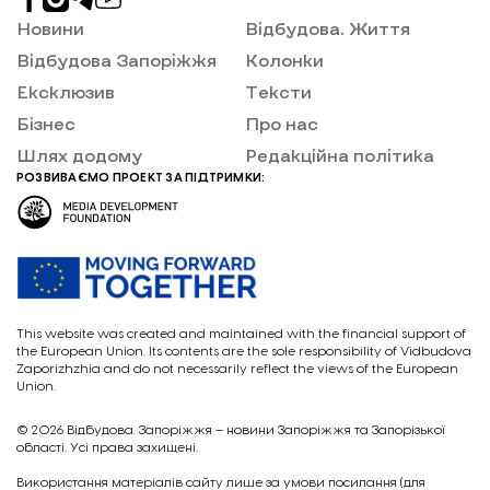
Новини
Відбудова. Життя
Відбудова Запоріжжя
Колонки
Ексклюзив
Тексти
Бізнес
Про нас
Шлях додому
Редакційна політика
РОЗВИВАЄМО ПРОЕКТ ЗА ПІДТРИМКИ:
This website was created and maintained with the financial support of
the European Union. Its contents are the sole responsibility of Vidbudova
Zaporizhzhia and do not necessarily reflect the views of the European
Union.
© 2026
Відбудова. Запоріжжя – новини Запоріжжя та Запорізької
області. Усі права захищені.
Викориcтання матеріалів сайту лише за умови посилання (для