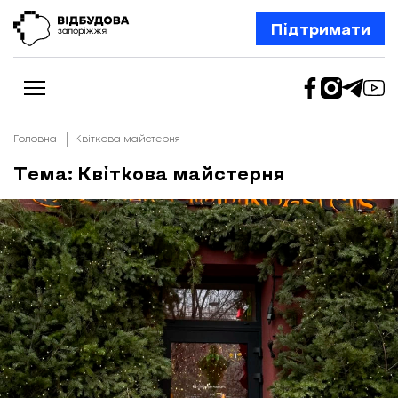
Підтримати
Головна
Квіткова майстерня
Тема: Квіткова майстерня
Новини
Відбудова Запоріжжя
Ексклюзив
Бізнес
Шлях додому
Відбудова. Життя
Колонки
Про нас
Редакційна політика