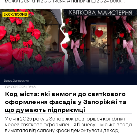
можуть сягати 200 тисяч. А наприкінці 2024 року
попит на декор у Запоріжжі вийшов на довоєнний
рівень. Про це у коментарі «Відбудові. Запоріжжя»
ЕКСКЛЮЗИВ
розповіли декоратори.
02.03.2025 | 15:45
Код міста: які вимоги до святкового
оформлення фасадів у Запоріжжі та
що думають підприємці
У січні 2025 року в Запоріжжі розгорівся конфлікт
через святкове оформлення бізнесу – міська влада
вимагала від салону краси демонтувати декор,
оскільки він не відповідав «Коду міста». Після цього