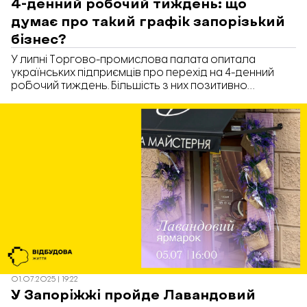
4-денний робочий тиждень: що
думає про такий графік запорізький
бізнес?
У липні Торгово-промислова палата опитала
українських підприємців про перехід на 4-денний
робочий тиждень. Більшість з них позитивно
ставляться до такої ідеї, якщо це влаштовує і бізнес,
і працівників. Інші ж вважають, що під час війни
економіка потребує максимальної залученості.
«Відбудова. Запоріжжя» вирішила зʼясувати, кому
підходить такий графік роботи і чи впровадили б
його запорізькі підприємці.
01.07.2025 | 19:22
У Запоріжжі пройде Лавандовий