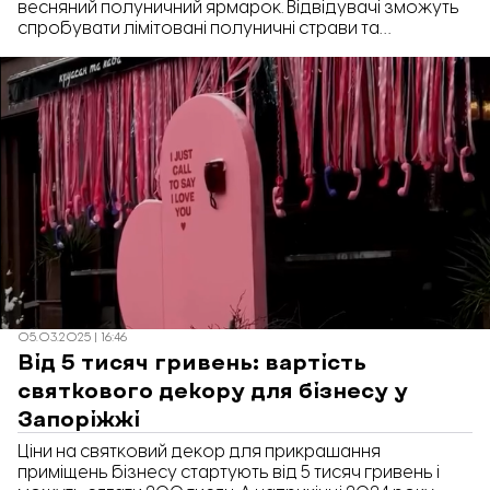
весняний полуничний ярмарок. Відвідувачі зможуть
спробувати лімітовані полуничні страви та
сфотографуватися на полароїд. Також учасники
підтримають збір на ЗСУ.
05.03.2025 | 16:46
Від 5 тисяч гривень: вартість
святкового декору для бізнесу у
Запоріжжі
Ціни на святковий декор для прикрашання
приміщень бізнесу стартують від 5 тисяч гривень і