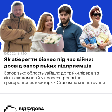
з міста. Нині пара продовжує розвивати «Квіткову
майстерню» й навіть відкрила вже другий такий
магазин. Як підприємці вирішують проблеми, які
підкидає їм війна, та чи купують все ж запоріжці квіти
- дізнавалась «Відбудова. Запоріжжя».
15.12.2024 | 14:30
Як зберегти бізнес під час війни:
досвід запорізьких підприємців
Запорізька область увійшла до трійки лідерів за
кількістю компаній, які зареєстровані на
прифронтових територіях. Станом на кінець грудня
2024 року в регіоні налічується майже 32 тисячі
підприємств. Попри обстріли, зменшення попиту й
нестачу робочих рук, запорізький бізнес продовжує
працювати й шукати нові способи, як залучити
клієнтів. З якими проблемами стикнулися підприємці
під час війни та як їх вирішують – у матеріалі