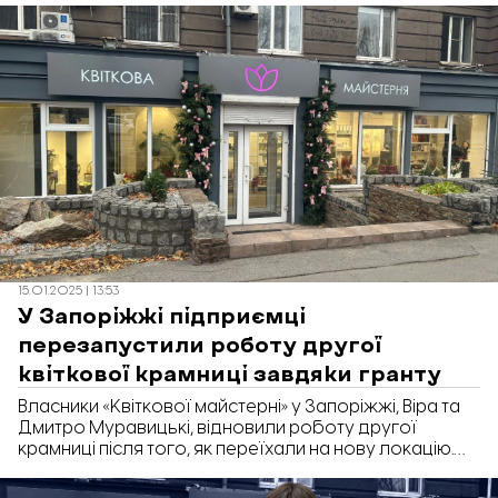
деякі підприємці вирішили не прикрашати фасади
до Дня закоханих та свята 8 березня. «Відбудова.
Запоріжжя» вирішила розібратись, які правила діють
для святкового оформлення, скільки бізнес
витрачає на декор та який термін для розміщення
тимчасового декору визначає влада.
15.01.2025 | 13:53
У Запоріжжі підприємці
перезапустили роботу другої
квіткової крамниці завдяки гранту
Власники «Квіткової майстерні» у Запоріжжі, Віра та
Дмитро Муравицькі, відновили роботу другої
крамниці після того, як переїхали на нову локацію.
Частину витрат на її облаштування покрили завдяки
грантовій програмі «Власна справа». Про це