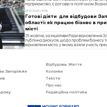
підприємство, є договір із полігоном. Водноч
українських громад, перед нею стоять пи
28.10.2023 | 19:34
розвитку – від зменшення кількості стихійн
Готові діяти для відбудови За
рішень для відходів руйнувань і переробки
області: як працює бізнес в п
базову, працюючу систему, а наступний етап
сміття» до «керувати відходами» – потребує
місті
місцевому, так і на державному рівнях.
25 жовтня, за ініціативи Ради відновлення 
публічна дискусія, щодо проблем бізнесу та
відновленні міста, у якому взяли участь пр
асоціацій підприємців регіону, влади та гро
За словами ініціаторки заходу та координ
відновлення Тетяни Жавжарової, уже з ми
почала активно планувати післявоєнну від
Відбудова. Життя
міжнародних партнерів […]
ва Запоріжжя
Колонки
ив
Тексти
Про нас
одому
Редакційна політика