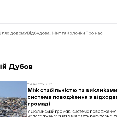
лях додому
Відбудова. Життя
Колонки
Про нас
ій Дубов
28.04.2026 | 21:26
Між стабільністю та викликами
система поводження з відхода
громаді
У Долинській громаді система поводження
налагоджена: сміття вивозять регулярно,