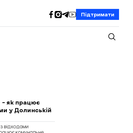
Підтримати
 – як працює
ми у Долинській
 з відходами
 працює комунальне