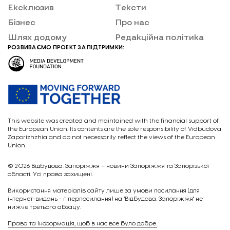
Ексклюзив
Тексти
Бізнес
Про нас
Шлях додому
Редакційна політика
РОЗВИВАЄМО ПРОЕКТ ЗА ПІДТРИМКИ:
This website was created and maintained with the financial support of
the European Union. Its contents are the sole responsibility of Vidbudova
Zaporizhzhia and do not necessarily reflect the views of the European
Union.
© 2026
Відбудова. Запоріжжя – новини Запоріжжя та Запорізької
області. Усі права захищені.
Викориcтання матеріалів сайту лише за умови посилання (для
інтернет-видань - гіперпосилання) на "Відбудова. Запоріжжя" не
нижче третього абзацу.
Права та Інформація, щоб в нас все було добре.