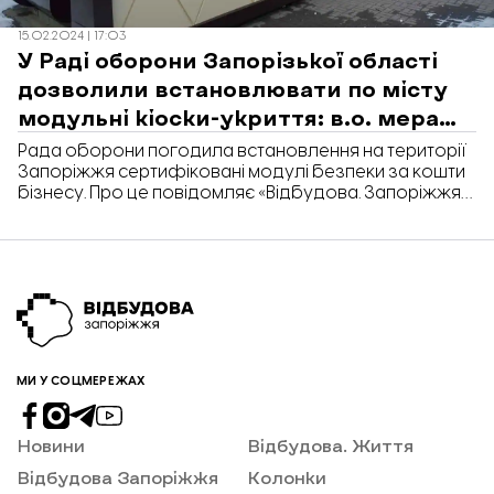
15.02.2024 | 17:03
У Раді оборони Запорізької області
дозволили встановлювати по місту
модульні кіоски-укриття: в.о. мера
розповів подробиці
Рада оборони погодила встановлення на території
Запоріжжя сертифіковані модулі безпеки за кошти
бізнесу. Про це повідомляє «Відбудова. Запоріжжя».
Як раніше ми вже писали, місцева влада пропонує
бізнесу долучитися до придбання модульних
укриттів. Підприємцям дозволять встановити такі
об’єкти на популярних локаціях та використовувати
половину приміщення для своєї комерційної
діяльності. Демонстраційний зразок модульного
укриття вже встановили на […]
МИ У СОЦМЕРЕЖАХ
Новини
Відбудова. Життя
Відбудова Запоріжжя
Колонки