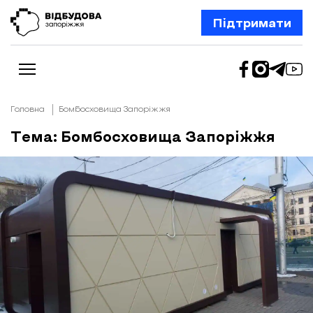
Підтримати
Головна
Бомбосховища Запоріжжя
Тема: Бомбосховища Запоріжжя
Новини
Відбудова Запоріжжя
Ексклюзив
Бізнес
Шлях додому
Відбудова. Життя
Колонки
Про нас
Редакційна політика