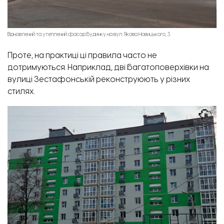
Відновлений та утеплений фасад будинку на вул. Якова Новицького, 3.
Проте, на практиці ці правила часто не
дотримуються. Наприклад, дві багатоповерхівки на
вулиці Зестафонській реконструюють у різних
стилях.