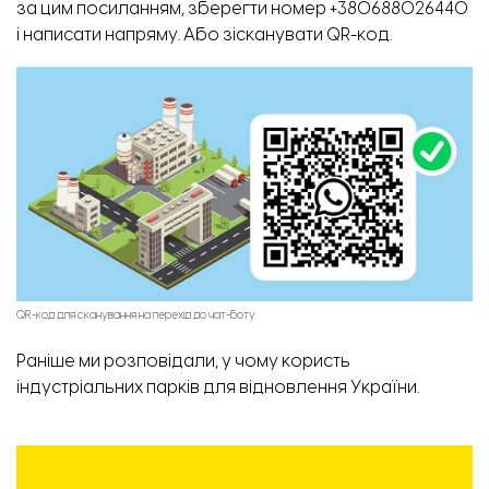
за цим
посиланням
, зберегти номер +380688026440
і написати напряму. Або зісканувати QR-код.
QR-код для сканування на перехід до чат-боту.
Раніше ми розповідали, у чому
користь
індустріальних парків
для відновлення України.