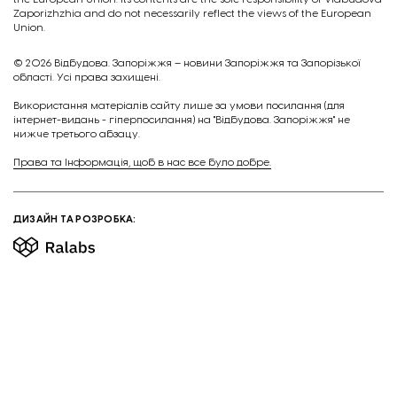
Zaporizhzhia and do not necessarily reflect the views of the European
Union.
© 2026
Відбудова. Запоріжжя – новини Запоріжжя та Запорізької
області. Усі права захищені.
Викориcтання матеріалів сайту лише за умови посилання (для
інтернет-видань - гіперпосилання) на "Відбудова. Запоріжжя" не
нижче третього абзацу.
Права та Інформація, щоб в нас все було добре.
ДИЗАЙН ТА РОЗРОБКА: