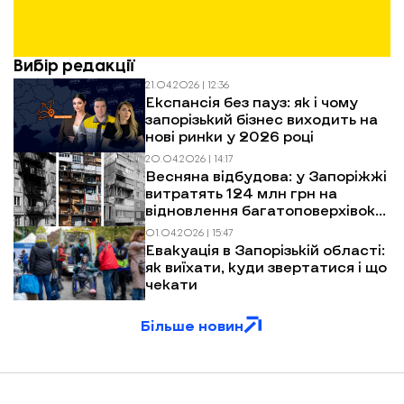
Вибір редакції
21.04.2026 | 12:36
Експансія без пауз: як і чому
запорізький бізнес виходить на
нові ринки у 2026 році
20.04.2026 | 14:17
Весняна відбудова: у Запоріжжі
витратять 124 млн грн на
відновлення багатоповерхівок
після обстрілів
01.04.2026 | 15:47
Евакуація в Запорізькій області:
як виїхати, куди звертатися і що
чекати
Більше новин