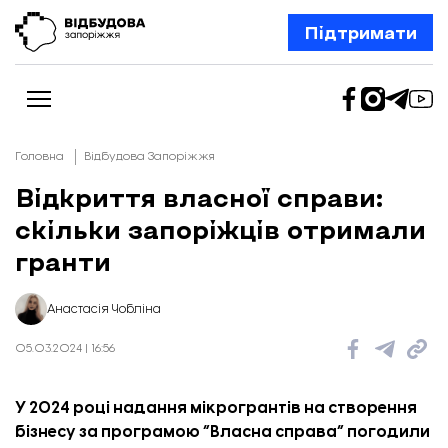
Підтримати
Головна
Відбудова Запоріжжя
Відкриття власної справи:
скільки запоріжців отримали
Новини
Відбудова Запоріжжя
гранти
Ексклюзив
Бізнес
Шлях додому
Анастасія Чобліна
Відбудова. Життя
Колонки
05.03.2024 | 16:56
Про нас
Редакційна політика
У 2024 році надання мікрогрантів на створення
бізнесу за програмою “Власна справа” погодили