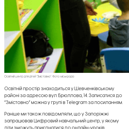
Освітній центр для дітей “Змістовно”. Фото: міськрада
Освітній простір знаходиться у Шевченківському
районі за адресою вул. Брюллова, 14. Записатися до
“Змістовно” можна у групі в Telegram за
посиланням.
Раніше ми також повідомляли,
що у Запоріжжі
запрацював Цифровий навчальний центр, у якому
діти зможуть приєднатися до онлайн-уроків,