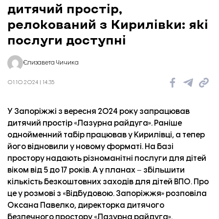
дитячий простір,
релокований з Кирилівки: які
послуги доступні
Єлизавета Чичика
01.10.2024 | 14:35
У Запоріжжі з вересня 2024 року запрацював
дитячий простір
«
Лазурна райдуга
»‎. Раніше
однойменний табір працював у Кирилівці, а тепер
його відновили у новому форматі. На базі
простору
надають різноманітні послуги для дітей
віком від 5 до 17 років. А у планах
–
збільшити
кількість безкоштовних заходів для дітей ВПО. Про
це у розмові з
«Відбудовою. Запоріжжя»
розповіла
Оксана Павелко, директорка дитячого
безпечного простору
«
Лазурна райдуга
»‎
.