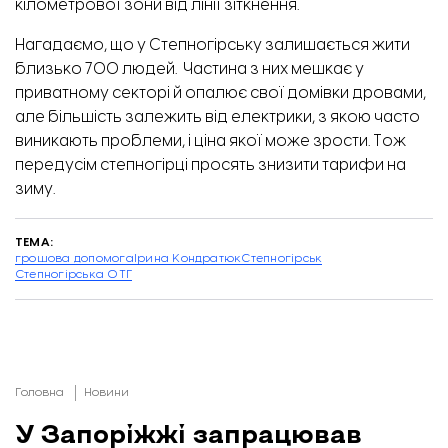
кілометрової зони від лінії зіткнення.
Нагадаємо, що
у Степногірську залишається жити
близько 700 людей
. Частина з них мешкає у
приватному секторі й опалює свої домівки дровами,
але більшість залежить від електрики, з якою часто
виникають проблеми, і ціна якої може зрости. Тож
передусім степногірці просять знизити тарифи на
зиму.
ТЕМА:
грошова допомога
Ірина Кондратюк
Степногірськ
Степногірська ОТГ
Головна
Новини
У Запоріжжі запрацював