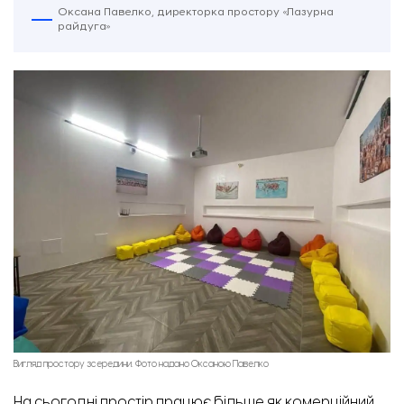
Оксана Павелко, директорка простору «Лазурна
райдуга»‎
Ірина Кондратюк, голова Степногірської ОТГ. Фото: Відбудова. Запоріжжя
Вигляд простору зсередини. Фото надано Оксаною Павелко
На сьогодні простір працює більше як комерційний