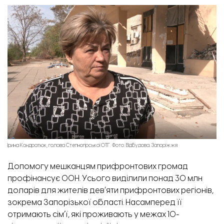
Ірина Кондратюк, голова Степногірської ОТГ. Фото: Відбудова. Запоріжжя
Допомогу мешканцям прифронтових громад
профінансує ООН. Усього
виділили понад 30 млн
доларів
для жителів девʼяти прифронтових регіонів,
зокрема Запорізької області. Насамперед її
отримають сімʼї, які проживають у межах 10-