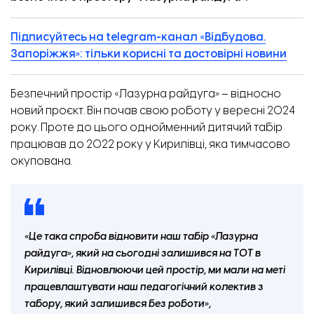
Підписуйтесь на telegram-канал «Відбудова.
Запоріжжя»: тільки корисні та достовірні новини
Безпечний простір
«
Лазурна райдуга
»‎
– відносно
новий проєкт. Він почав свою роботу у вересні 2024
року. Проте до цього однойменний дитячий табір
працював до 2022 року у Кирилівці, яка тимчасово
окупована.
«
Це така спроба відновити наш табір
«
Лазурна
райдуга
»‎
, який на сьогодні залишився на ТОТ в
Кирилівці. Відновлюючи цей простір, ми мали на меті
працевлаштувати наш педагогічний колектив з
табору, який залишився без роботи
»‎
,