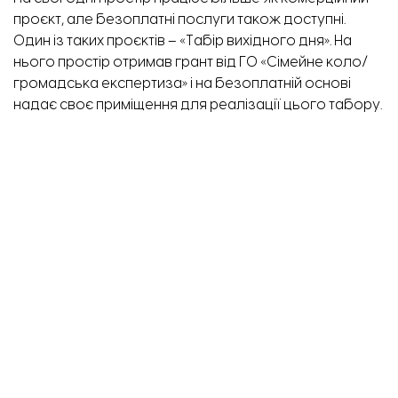
проєкт, але безоплатні послуги також доступні.
Один із таких проєктів –
«
Табір вихідного дня
»
. На
нього простір отримав грант від ГО
«
Сімейне коло/
громадська експертиза
»
і на безоплатній основі
надає своє приміщення для реалізації цього табору.
«
Табір вихідного дня
»
розраховано на чотири зміни
по 20 дітей у кожній. Тобто, всього 80 дітей. Кожна зі
змін триває по 6 днів, а проходить у п’ятницю, суботу
та неділю.
У межах саме цього проєкту передбачено певний
графік роботи. День розпочинається о 10:00, коли
батьки приводять дітей до простору.
«П
ерші півгодини – це організаційне коло, де діти