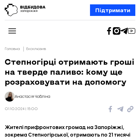
Підтримати
Головна
Ексклюзив
Степногірці отримають гроші
на тверде паливо: кому ще
Новини
Відбудова Запоріжжя
розраховувати на допомогу
Ексклюзив
Бізнес
Шлях додому
Анастасія Чобліна
Відбудова. Життя
Колонки
01.10.2024 | 15:00
Про нас
Редакційна політика
Жителі прифронтових громад на Запоріжжі,
зокрема Степногірської, отримають по 21 тисячі